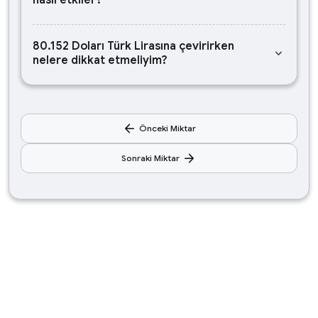
nasıl etkiler?
80.152 Doları Türk Lirasına çevirirken
keyboard_arrow_down
nelere dikkat etmeliyim?
arrow_back
Önceki Miktar
arrow_forward
Sonraki Miktar