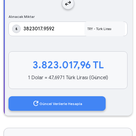
swap_horiz
Alınacak Miktar
₺
3.823.017,96
TL
1 Dolar = 47,6971 Türk Lirası (Güncel)
refresh
Güncel Verilerle Hesapla