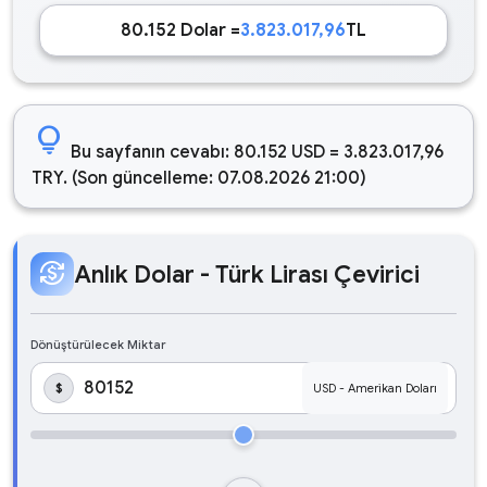
80.152 Dolar =
3.823.017,96
TL
lightbulb
Bu sayfanın cevabı: 80.152 USD = 3.823.017,96
TRY. (Son güncelleme: 07.08.2026 21:00)
currency_exchange
Anlık Dolar - Türk Lirası Çevirici
Dönüştürülecek Miktar
$