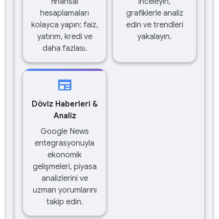
finansal
inceleyin,
hesaplamaları
grafiklerle analiz
kolayca yapın: faiz,
edin ve trendleri
yatırım, kredi ve
yakalayın.
daha fazlası.
newspaper
Döviz Haberleri &
Analiz
Google News
entegrasyonuyla
ekonomik
gelişmeleri, piyasa
analizlerini ve
uzman yorumlarını
takip edin.