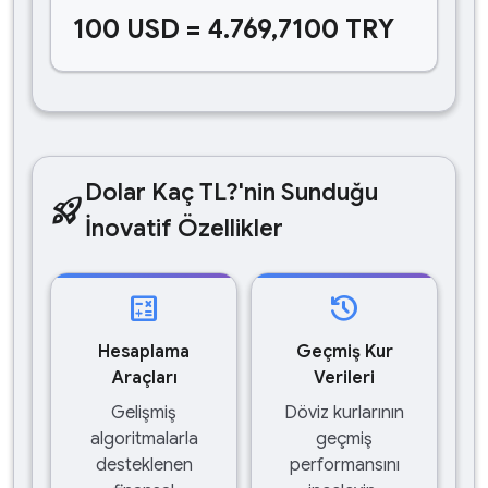
100 USD = 4.769,7100 TRY
Dolar Kaç TL?'nin Sunduğu
rocket_launch
İnovatif Özellikler
calculate
history
Hesaplama
Geçmiş Kur
Araçları
Verileri
Gelişmiş
Döviz kurlarının
algoritmalarla
geçmiş
desteklenen
performansını