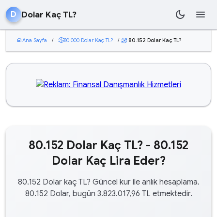
dark_mode
menu
Dolar Kaç TL?
D
home
Ana Sayfa
/
currency_exchange
80.000 Dolar Kaç TL?
/
80.152 Dolar Kaç TL?
currency_exchange
80.152 Dolar Kaç TL? - 80.152
Dolar Kaç Lira Eder?
80.152 Dolar kaç TL? Güncel kur ile anlık hesaplama.
80.152 Dolar, bugün 3.823.017,96 TL etmektedir.