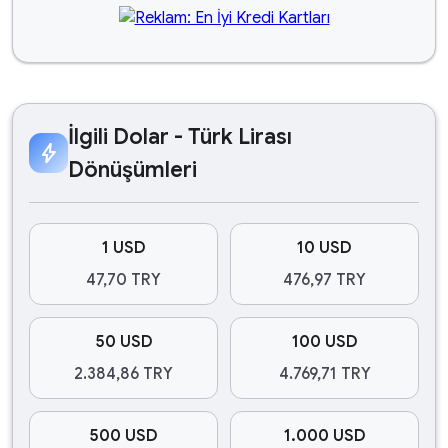
İlgili Dolar - Türk Lirası
bolt
Dönüşümleri
1 USD
10 USD
47,70 TRY
476,97 TRY
50 USD
100 USD
2.384,86 TRY
4.769,71 TRY
500 USD
1.000 USD