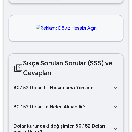
Sıkça Sorulan Sorular (SSS) ve
quiz
Cevapları
keyboard_arrow_down
80.152 Dolar TL Hesaplama Yöntemi
keyboard_arrow_down
80.152 Dolar ile Neler Alınabilir?
Dolar kurundaki değişimler 80.152 Doları
keyboard_arrow_down