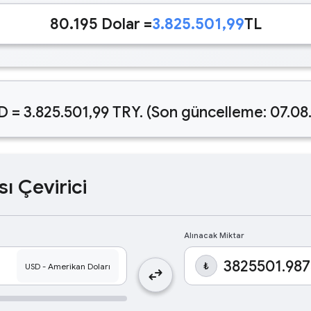
80.195 Dolar =
3.825.501,99
TL
D = 3.825.501,99 TRY. (Son güncelleme: 07.08
sı Çevirici
Alınacak Miktar
₺
swap_horiz