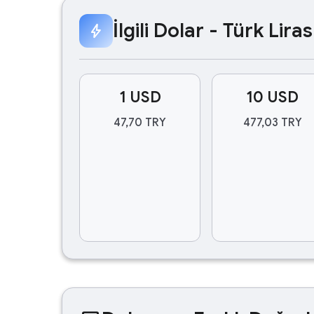
İlgili Dolar - Türk Lir
bolt
1 USD
10 USD
47,70 TRY
477,03 TRY