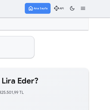
home
api
dark_mode
menu
Ana Sayfa
API
 Lira Eder?
.825.501,99 TL