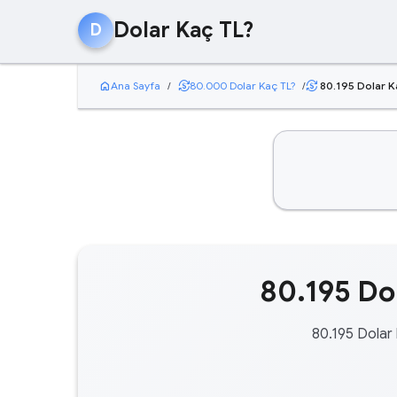
Dolar Kaç TL?
D
home
currency_exchange
Ana Sayfa
/
80.000 Dolar Kaç TL?
/
80.195 Dolar K
currency_exchange
80.195 Dol
80.195 Dolar 