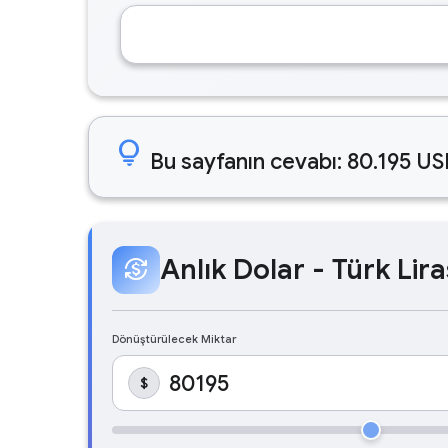
lightbulb
Bu sayfanın cevabı: 80.195 US
Anlık Dolar - Türk Lira
currency_exchange
Dönüştürülecek Miktar
$