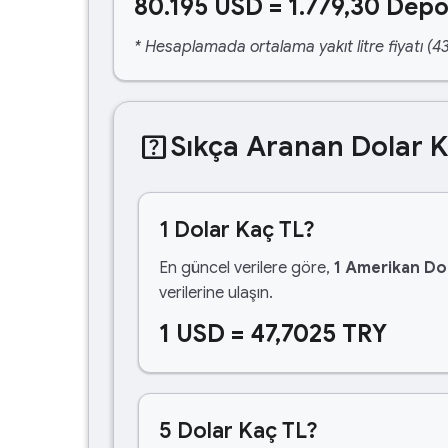
80.195 USD = 1.779,30 Depo
* Hesaplamada ortalama yakıt litre fiyatı (43
help_center
Sıkça Aranan Dolar 
1 Dolar Kaç TL?
En güncel verilere göre,
1 Amerikan Dol
verilerine ulaşın.
1 USD = 47,7025 TRY
5 Dolar Kaç TL?