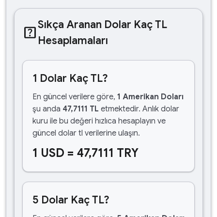
Sıkça Aranan Dolar Kaç TL
help_center
Hesaplamaları
1 Dolar Kaç TL?
En güncel verilere göre,
1 Amerikan Doları
şu anda
47,7111 TL
etmektedir. Anlık dolar
kuru ile bu değeri hızlıca hesaplayın ve
güncel dolar tl verilerine ulaşın.
1 USD = 47,7111 TRY
5 Dolar Kaç TL?