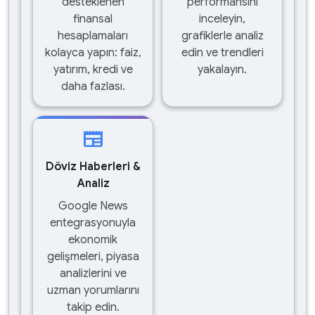
desteklenen
performansını
finansal
inceleyin,
hesaplamaları
grafiklerle analiz
kolayca yapın: faiz,
edin ve trendleri
yatırım, kredi ve
yakalayın.
daha fazlası.
newspaper
Döviz Haberleri &
Analiz
Google News
entegrasyonuyla
ekonomik
gelişmeleri, piyasa
analizlerini ve
uzman yorumlarını
takip edin.