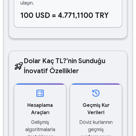
ulaşın.
100 USD = 4.771,1100 TRY
Dolar Kaç TL?'nin Sunduğu
rocket_launch
İnovatif Özellikler
calculate
history
Hesaplama
Geçmiş Kur
Araçları
Verileri
Gelişmiş
Döviz kurlarının
algoritmalarla
geçmiş