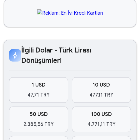
İlgili Dolar - Türk Lirası
bolt
Dönüşümleri
1 USD
10 USD
47,71 TRY
477,11 TRY
50 USD
100 USD
2.385,56 TRY
4.771,11 TRY