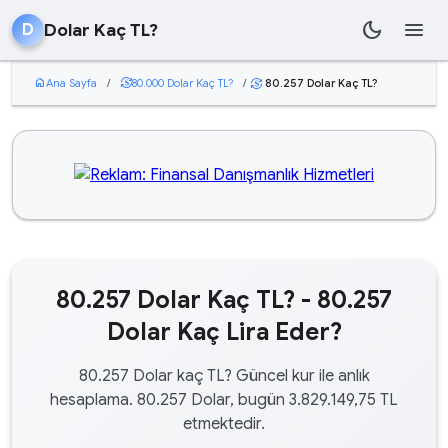
dark_mode
menu
Dolar Kaç TL?
D
home
Ana Sayfa
/
currency_exchange
80.000 Dolar Kaç TL?
/
80.257 Dolar Kaç TL?
currency_exchange
80.257 Dolar Kaç TL? - 80.257
Dolar Kaç Lira Eder?
80.257 Dolar kaç TL? Güncel kur ile anlık
hesaplama. 80.257 Dolar, bugün 3.829.149,75 TL
etmektedir.