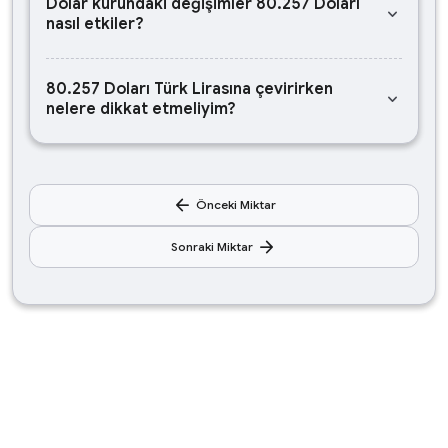
Dolar kurundaki değişimler 80.257 Doları
keyboard_arrow_down
nasıl etkiler?
80.257 Doları Türk Lirasına çevirirken
keyboard_arrow_down
nelere dikkat etmeliyim?
arrow_back
Önceki Miktar
arrow_forward
Sonraki Miktar