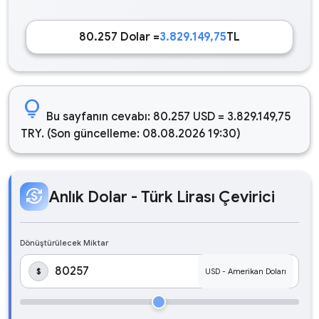
80.257 Dolar =
3.829.149,75
TL
lightbulb
Bu sayfanın cevabı: 80.257 USD = 3.829.149,75
TRY. (Son güncelleme: 08.08.2026 19:30)
currency_exchange
Anlık Dolar - Türk Lirası Çevirici
Dönüştürülecek Miktar
$