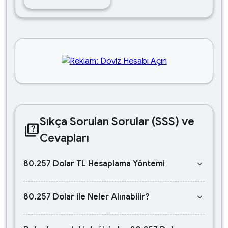
Sıkça Sorulan Sorular (SSS) ve
quiz
Cevapları
keyboard_arrow_down
80.257 Dolar TL Hesaplama Yöntemi
keyboard_arrow_down
80.257 Dolar ile Neler Alınabilir?