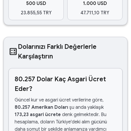
500 USD
1.000 USD
23.855,55 TRY
47.711,10 TRY
Dolarınızı Farklı Değerlerle
calculate
Karşılaştırın
80.257 Dolar Kaç Asgari Ücret
Eder?
Güncel kur ve asgari ücret verilerine göre,
80.257 Amerikan Doları
şu anda yaklaşık
173,23 asgari ücrete
denk gelmektedir. Bu
hesaplama, doların Türkiye'deki alım gücünü
daha somut bir şekilde anlamanıza yardımcı