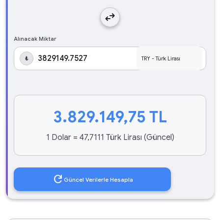
swap_horiz
Alınacak Miktar
₺
3.829.149,75
TL
1 Dolar = 47,7111 Türk Lirası (Güncel)
refresh
Güncel Verilerle Hesapla