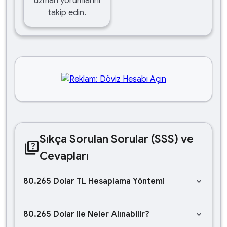
uzman yorumlarını
takip edin.
Sıkça Sorulan Sorular (SSS) ve
quiz
Cevapları
keyboard_arrow_down
80.265 Dolar TL Hesaplama Yöntemi
keyboard_arrow_down
80.265 Dolar ile Neler Alınabilir?