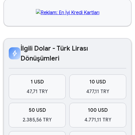
İlgili Dolar - Türk Lirası
bolt
Dönüşümleri
1 USD
10 USD
47,71 TRY
477,11 TRY
50 USD
100 USD
2.385,56 TRY
4.771,11 TRY