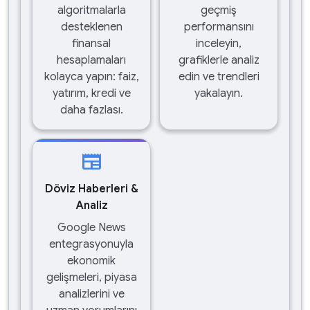
algoritmalarla
geçmiş
desteklenen
performansını
finansal
inceleyin,
hesaplamaları
grafiklerle analiz
kolayca yapın: faiz,
edin ve trendleri
yatırım, kredi ve
yakalayın.
daha fazlası.
newspaper
Döviz Haberleri &
Analiz
Google News
entegrasyonuyla
ekonomik
gelişmeleri, piyasa
analizlerini ve