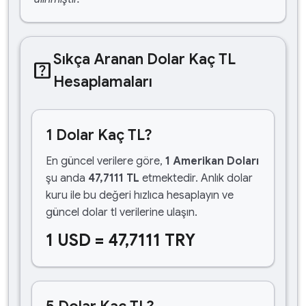
Sıkça Aranan Dolar Kaç TL
help_center
Hesaplamaları
1 Dolar Kaç TL?
En güncel verilere göre,
1 Amerikan Doları
şu anda
47,7111 TL
etmektedir. Anlık dolar
kuru ile bu değeri hızlıca hesaplayın ve
güncel dolar tl verilerine ulaşın.
1 USD = 47,7111 TRY