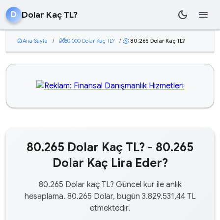
dark_mode
menu
Dolar Kaç TL?
D
home
Ana Sayfa
/
currency_exchange
80.000 Dolar Kaç TL?
/
80.265 Dolar Kaç TL?
currency_exchange
80.265 Dolar Kaç TL? - 80.265
Dolar Kaç Lira Eder?
80.265 Dolar kaç TL? Güncel kur ile anlık
hesaplama. 80.265 Dolar, bugün 3.829.531,44 TL
etmektedir.