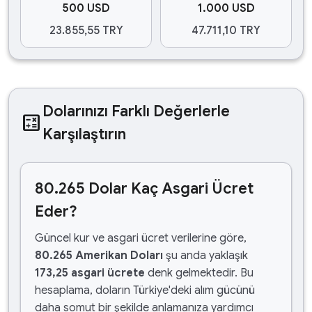
500 USD
1.000 USD
23.855,55 TRY
47.711,10 TRY
Dolarınızı Farklı Değerlerle
calculate
Karşılaştırın
80.265 Dolar Kaç Asgari Ücret
Eder?
Güncel kur ve asgari ücret verilerine göre,
80.265 Amerikan Doları
şu anda yaklaşık
173,25 asgari ücrete
denk gelmektedir. Bu
hesaplama, doların Türkiye'deki alım gücünü
daha somut bir şekilde anlamanıza yardımcı