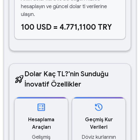
hesaplayın ve güncel dolar tl verilerine
ulaşın.
100 USD = 4.771,1100 TRY
Dolar Kaç TL?'nin Sunduğu
rocket_launch
İnovatif Özellikler
calculate
history
Hesaplama
Geçmiş Kur
Araçları
Verileri
Gelişmiş
Döviz kurlarının