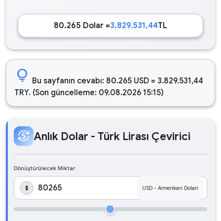
80.265 Dolar =
3.829.531,44
TL
lightbulb
Bu sayfanın cevabı: 80.265 USD = 3.829.531,44
TRY. (Son güncelleme: 09.08.2026 15:15)
currency_exchange
Anlık Dolar - Türk Lirası Çevirici
Dönüştürülecek Miktar
$