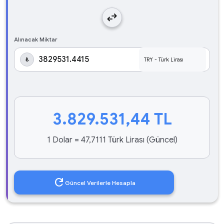
swap_horiz
Alınacak Miktar
₺
3.829.531,44
TL
1 Dolar = 47,7111 Türk Lirası (Güncel)
refresh
Güncel Verilerle Hesapla