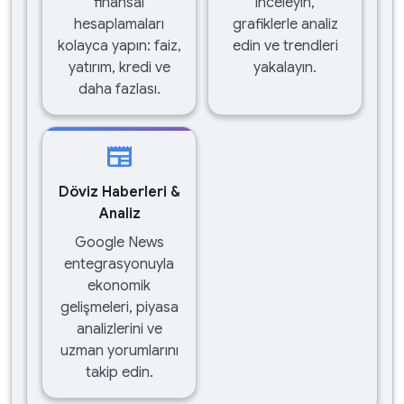
finansal
inceleyin,
hesaplamaları
grafiklerle analiz
kolayca yapın: faiz,
edin ve trendleri
yatırım, kredi ve
yakalayın.
daha fazlası.
newspaper
Döviz Haberleri &
Analiz
Google News
entegrasyonuyla
ekonomik
gelişmeleri, piyasa
analizlerini ve
uzman yorumlarını
takip edin.