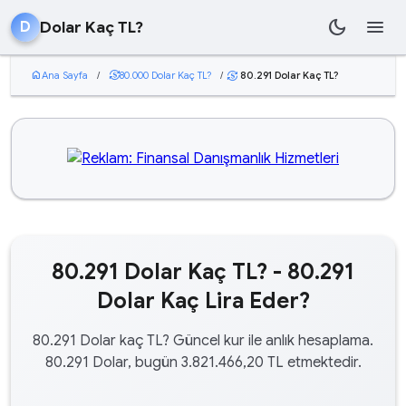
dark_mode
menu
Dolar Kaç TL?
D
home
Ana Sayfa
/
currency_exchange
80.000 Dolar Kaç TL?
/
80.291 Dolar Kaç TL?
currency_exchange
80.291 Dolar Kaç TL? - 80.291
Dolar Kaç Lira Eder?
80.291 Dolar kaç TL? Güncel kur ile anlık hesaplama.
80.291 Dolar, bugün 3.821.466,20 TL etmektedir.