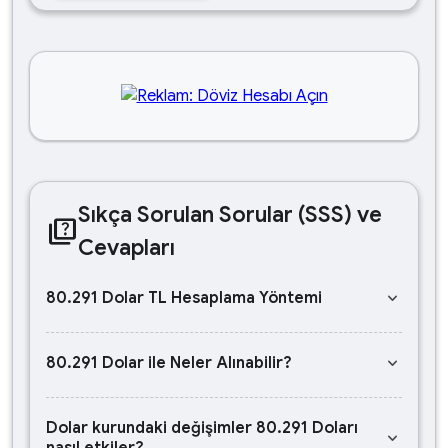
Sıkça Sorulan Sorular (SSS) ve
quiz
Cevapları
keyboard_arrow_down
80.291 Dolar TL Hesaplama Yöntemi
keyboard_arrow_down
80.291 Dolar ile Neler Alınabilir?
Dolar kurundaki değişimler 80.291 Doları
keyboard_arrow_down