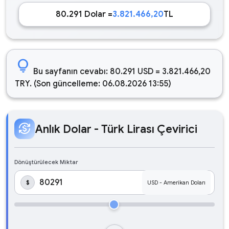
80.291 Dolar =
3.821.466,20
TL
lightbulb
Bu sayfanın cevabı: 80.291 USD = 3.821.466,20
TRY. (Son güncelleme: 06.08.2026 13:55)
currency_exchange
Anlık Dolar - Türk Lirası Çevirici
Dönüştürülecek Miktar
$