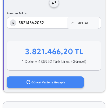
swap_horiz
Alınacak Miktar
₺
3.821.466,20
TL
1 Dolar = 47,5952 Türk Lirası (Güncel)
refresh
Güncel Verilerle Hesapla