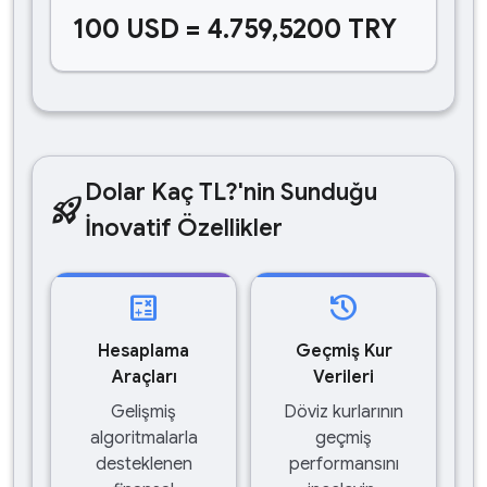
100 USD = 4.759,5200 TRY
Dolar Kaç TL?'nin Sunduğu
rocket_launch
İnovatif Özellikler
calculate
history
Hesaplama
Geçmiş Kur
Araçları
Verileri
Gelişmiş
Döviz kurlarının
algoritmalarla
geçmiş
desteklenen
performansını