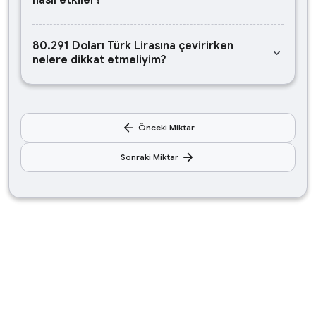
nasıl etkiler?
80.291 Doları Türk Lirasına çevirirken
keyboard_arrow_down
nelere dikkat etmeliyim?
arrow_back
Önceki Miktar
arrow_forward
Sonraki Miktar