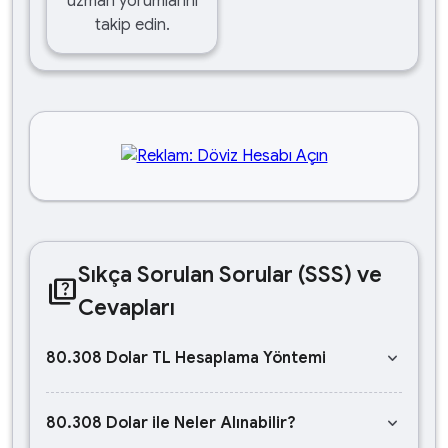
uzman yorumlarını
takip edin.
Sıkça Sorulan Sorular (SSS) ve
quiz
Cevapları
keyboard_arrow_down
80.308 Dolar TL Hesaplama Yöntemi
keyboard_arrow_down
80.308 Dolar ile Neler Alınabilir?