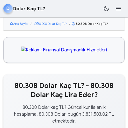
dark_mode
menu
Dolar Kaç TL?
D
home
Ana Sayfa
/
currency_exchange
80.000 Dolar Kaç TL?
/
80.308 Dolar Kaç TL?
currency_exchange
80.308 Dolar Kaç TL? - 80.308
Dolar Kaç Lira Eder?
80.308 Dolar kaç TL? Güncel kur ile anlık
hesaplama. 80.308 Dolar, bugün 3.831.583,02 TL
etmektedir.