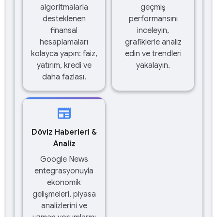
algoritmalarla
geçmiş
desteklenen
performansını
finansal
inceleyin,
hesaplamaları
grafiklerle analiz
kolayca yapın: faiz,
edin ve trendleri
yatırım, kredi ve
yakalayın.
daha fazlası.
newspaper
Döviz Haberleri &
Analiz
Google News
entegrasyonuyla
ekonomik
gelişmeleri, piyasa
analizlerini ve