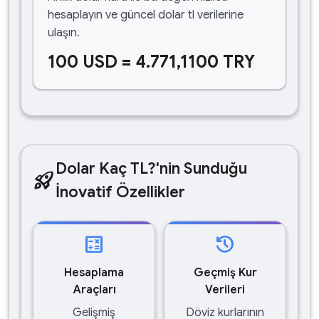
hesaplayın ve güncel dolar tl verilerine
ulaşın.
100 USD = 4.771,1100 TRY
Dolar Kaç TL?'nin Sunduğu
rocket_launch
İnovatif Özellikler
calculate
history
Hesaplama
Geçmiş Kur
Araçları
Verileri
Gelişmiş
Döviz kurlarının