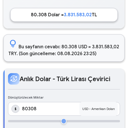
80.308 Dolar =
3.831.583,02
TL
lightbulb
Bu sayfanın cevabı: 80.308 USD = 3.831.583,02
TRY. (Son güncelleme: 08.08.2026 23:25)
currency_exchange
Anlık Dolar - Türk Lirası Çevirici
Dönüştürülecek Miktar
$