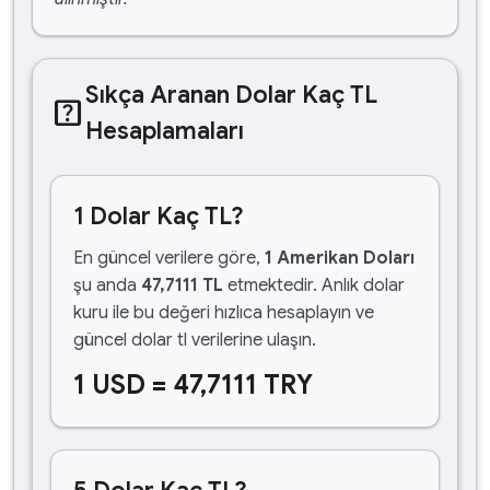
Sıkça Aranan Dolar Kaç TL
help_center
Hesaplamaları
1 Dolar Kaç TL?
En güncel verilere göre,
1 Amerikan Doları
şu anda
47,7111 TL
etmektedir. Anlık dolar
kuru ile bu değeri hızlıca hesaplayın ve
güncel dolar tl verilerine ulaşın.
1 USD = 47,7111 TRY