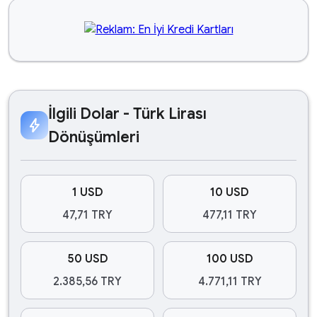
İlgili Dolar - Türk Lirası
bolt
Dönüşümleri
1 USD
10 USD
47,71 TRY
477,11 TRY
50 USD
100 USD
2.385,56 TRY
4.771,11 TRY