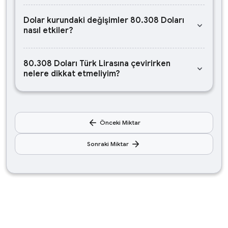
Dolar kurundaki değişimler 80.308 Doları
keyboard_arrow_down
nasıl etkiler?
80.308 Doları Türk Lirasına çevirirken
keyboard_arrow_down
nelere dikkat etmeliyim?
arrow_back
Önceki Miktar
arrow_forward
Sonraki Miktar