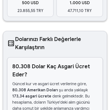
500 USD
1.000 USD
23.855,55 TRY
47.711,10 TRY
Dolarınızı Farklı Değerlerle
calculate
Karşılaştırın
80.308 Dolar Kaç Asgari Ücret
Eder?
Güncel kur ve asgari ücret verilerine göre,
80.308 Amerikan Doları
şu anda yaklaşık
173,34 asgari ücrete
denk gelmektedir. Bu
hesaplama, doların Türkiye'deki alım gücünü
daha somut bir şekilde anlamanıza yardımcı