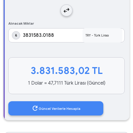
swap_horiz
Alınacak Miktar
₺
3.831.583,02
TL
1 Dolar = 47,7111 Türk Lirası (Güncel)
refresh
Güncel Verilerle Hesapla