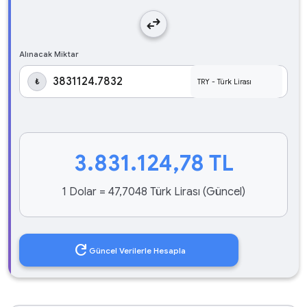
swap_horiz
Alınacak Miktar
₺
3.831.124,78
TL
1 Dolar = 47,7048 Türk Lirası (Güncel)
refresh
Güncel Verilerle Hesapla