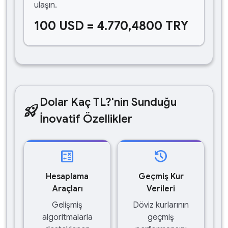
ulaşın.
100 USD = 4.770,4800 TRY
Dolar Kaç TL?'nin Sunduğu
rocket_launch
İnovatif Özellikler
calculate
history
Hesaplama
Geçmiş Kur
Araçları
Verileri
Gelişmiş
Döviz kurlarının
algoritmalarla
geçmiş