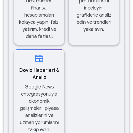
desteklenen
performansını
finansal
inceleyin,
hesaplamaları
grafiklerle analiz
kolayca yapın: faiz,
edin ve trendleri
yatırım, kredi ve
yakalayın.
daha fazlası.
newspaper
Döviz Haberleri &
Analiz
Google News
entegrasyonuyla
ekonomik
gelişmeleri, piyasa
analizlerini ve
uzman yorumlarını
takip edin.