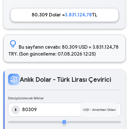
80.309 Dolar =
3.831.124,78
TL
lightbulb
Bu sayfanın cevabı: 80.309 USD = 3.831.124,78
TRY. (Son güncelleme: 07.08.2026 12:25)
currency_exchange
Anlık Dolar - Türk Lirası Çevirici
Dönüştürülecek Miktar
$