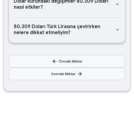
Dolar kurundaki değişimler 80.309 Doları
keyboard_arrow_down
nasıl etkiler?
80.309 Doları Türk Lirasına çevirirken
keyboard_arrow_down
nelere dikkat etmeliyim?
arrow_back
Önceki Miktar
arrow_forward
Sonraki Miktar