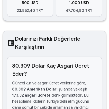
500 USD
1.000 USD
23.852,40 TRY
47.704,80 TRY
Dolarınızı Farklı Değerlerle
calculate
Karşılaştırın
80.309 Dolar Kaç Asgari Ücret
Eder?
Güncel kur ve asgari ücret verilerine göre,
80.309 Amerikan Doları
şu anda yaklaşık
173,32 asgari ücrete
denk gelmektedir. Bu
hesaplama, doların Türkiye'deki alım gücünü
daha somut bir şekilde anlamanıza yardımcı