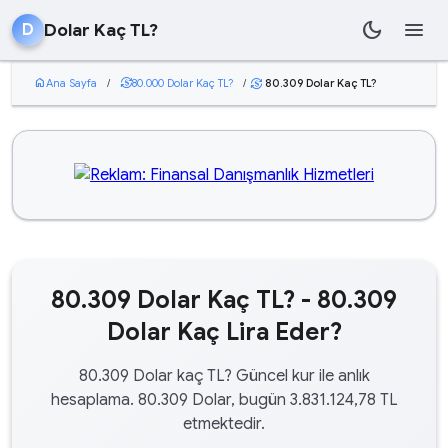
dark_mode
menu
Dolar Kaç TL?
D
home
Ana Sayfa
/
currency_exchange
80.000 Dolar Kaç TL?
/
80.309 Dolar Kaç TL?
currency_exchange
80.309 Dolar Kaç TL? - 80.309
Dolar Kaç Lira Eder?
80.309 Dolar kaç TL? Güncel kur ile anlık
hesaplama. 80.309 Dolar, bugün 3.831.124,78 TL
etmektedir.