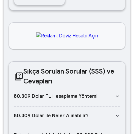
Sıkça Sorulan Sorular (SSS) ve
quiz
Cevapları
keyboard_arrow_down
80.309 Dolar TL Hesaplama Yöntemi
keyboard_arrow_down
80.309 Dolar ile Neler Alınabilir?