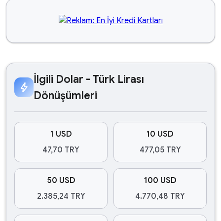
İlgili Dolar - Türk Lirası
bolt
Dönüşümleri
1 USD
10 USD
47,70 TRY
477,05 TRY
50 USD
100 USD
2.385,24 TRY
4.770,48 TRY