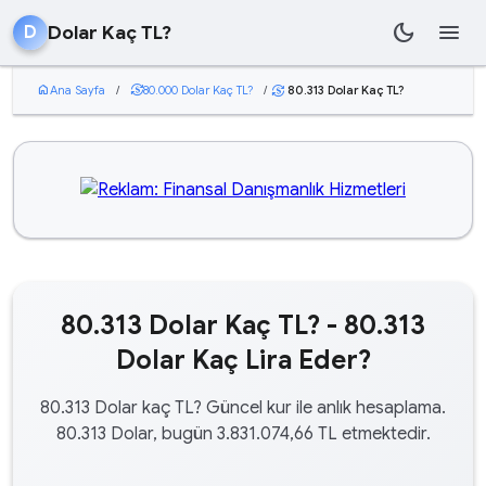
dark_mode
menu
Dolar Kaç TL?
D
home
Ana Sayfa
/
currency_exchange
80.000 Dolar Kaç TL?
/
80.313 Dolar Kaç TL?
currency_exchange
80.313 Dolar Kaç TL? - 80.313
Dolar Kaç Lira Eder?
80.313 Dolar kaç TL? Güncel kur ile anlık hesaplama.
80.313 Dolar, bugün 3.831.074,66 TL etmektedir.