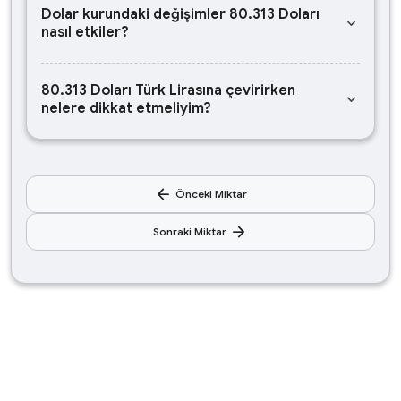
Dolar kurundaki değişimler 80.313 Doları
keyboard_arrow_down
nasıl etkiler?
80.313 Doları Türk Lirasına çevirirken
keyboard_arrow_down
nelere dikkat etmeliyim?
arrow_back
Önceki Miktar
arrow_forward
Sonraki Miktar