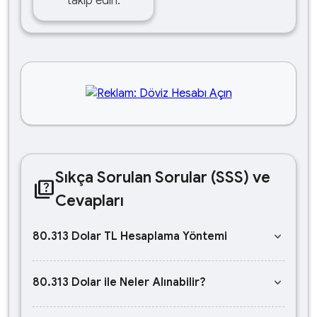
takip edin.
Sıkça Sorulan Sorular (SSS) ve
quiz
Cevapları
keyboard_arrow_down
80.313 Dolar TL Hesaplama Yöntemi
keyboard_arrow_down
80.313 Dolar ile Neler Alınabilir?