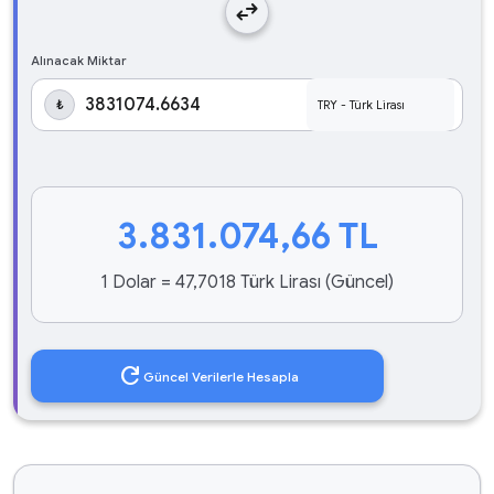
swap_horiz
Alınacak Miktar
₺
3.831.074,66
TL
1 Dolar = 47,7018 Türk Lirası (Güncel)
refresh
Güncel Verilerle Hesapla