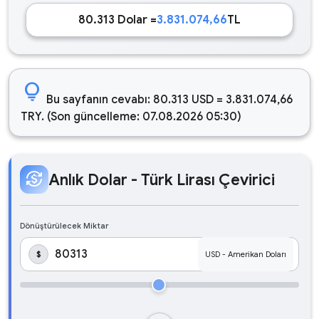
80.313 Dolar =
3.831.074,66
TL
lightbulb
Bu sayfanın cevabı: 80.313 USD = 3.831.074,66
TRY. (Son güncelleme: 07.08.2026 05:30)
currency_exchange
Anlık Dolar - Türk Lirası Çevirici
Dönüştürülecek Miktar
$