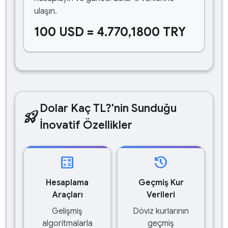
ulaşın.
100 USD = 4.770,1800 TRY
Dolar Kaç TL?'nin Sunduğu
rocket_launch
İnovatif Özellikler
calculate
history
Hesaplama
Geçmiş Kur
Araçları
Verileri
Gelişmiş
Döviz kurlarının
algoritmalarla
geçmiş