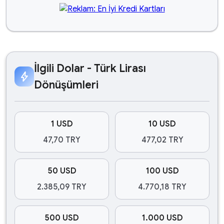
İlgili Dolar - Türk Lirası
bolt
Dönüşümleri
1 USD
10 USD
47,70 TRY
477,02 TRY
50 USD
100 USD
2.385,09 TRY
4.770,18 TRY
500 USD
1.000 USD