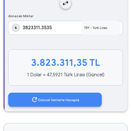
swap_horiz
Alınacak Miktar
₺
3.823.311,35
TL
1 Dolar = 47,5921 Türk Lirası (Güncel)
refresh
Güncel Verilerle Hesapla