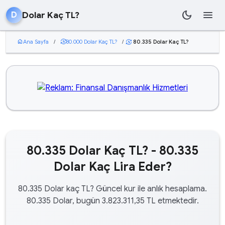
dark_mode
menu
Dolar Kaç TL?
D
home
Ana Sayfa
/
currency_exchange
80.000 Dolar Kaç TL?
/
80.335 Dolar Kaç TL?
currency_exchange
80.335 Dolar Kaç TL? - 80.335
Dolar Kaç Lira Eder?
80.335 Dolar kaç TL? Güncel kur ile anlık hesaplama.
80.335 Dolar, bugün 3.823.311,35 TL etmektedir.