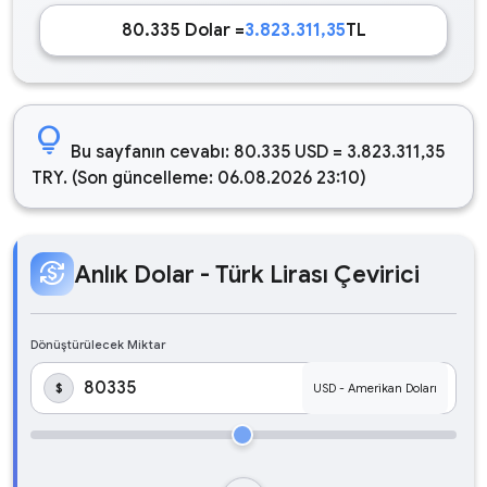
80.335 Dolar =
3.823.311,35
TL
lightbulb
Bu sayfanın cevabı: 80.335 USD = 3.823.311,35
TRY. (Son güncelleme: 06.08.2026 23:10)
currency_exchange
Anlık Dolar - Türk Lirası Çevirici
Dönüştürülecek Miktar
$