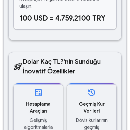
ulaşın.
100 USD = 4.759,2100 TRY
Dolar Kaç TL?'nin Sunduğu
rocket_launch
İnovatif Özellikler
calculate
history
Hesaplama
Geçmiş Kur
Araçları
Verileri
Gelişmiş
Döviz kurlarının
algoritmalarla
geçmiş