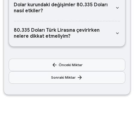
Dolar kurundaki değişimler 80.335 Doları
keyboard_arrow_down
nasıl etkiler?
80.335 Doları Türk Lirasına çevirirken
keyboard_arrow_down
nelere dikkat etmeliyim?
arrow_back
Önceki Miktar
arrow_forward
Sonraki Miktar