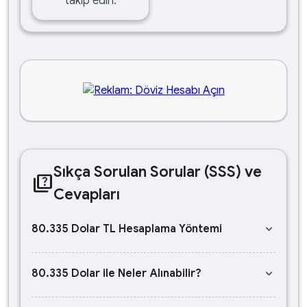
takip edin.
Sıkça Sorulan Sorular (SSS) ve
quiz
Cevapları
keyboard_arrow_down
80.335 Dolar TL Hesaplama Yöntemi
keyboard_arrow_down
80.335 Dolar ile Neler Alınabilir?