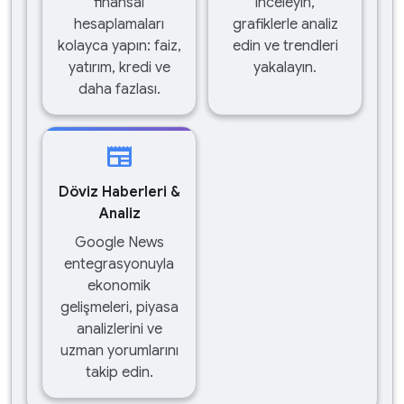
finansal
inceleyin,
hesaplamaları
grafiklerle analiz
kolayca yapın: faiz,
edin ve trendleri
yatırım, kredi ve
yakalayın.
daha fazlası.
newspaper
Döviz Haberleri &
Analiz
Google News
entegrasyonuyla
ekonomik
gelişmeleri, piyasa
analizlerini ve
uzman yorumlarını
takip edin.