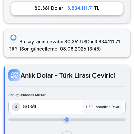
80.361 Dolar =
3.834.111,71
TL
lightbulb
Bu sayfanın cevabı: 80.361 USD = 3.834.111,71
TRY. (Son güncelleme: 08.08.2026 13:45)
currency_exchange
Anlık Dolar - Türk Lirası Çevirici
Dönüştürülecek Miktar
$