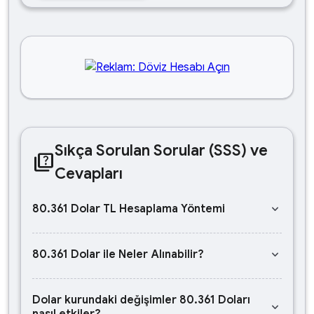
Sıkça Sorulan Sorular (SSS) ve
quiz
Cevapları
keyboard_arrow_down
80.361 Dolar TL Hesaplama Yöntemi
keyboard_arrow_down
80.361 Dolar ile Neler Alınabilir?
Dolar kurundaki değişimler 80.361 Doları
keyboard_arrow_down