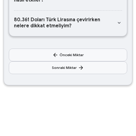
nasıl etkiler?
80.361 Doları Türk Lirasına çevirirken
keyboard_arrow_down
nelere dikkat etmeliyim?
arrow_back
Önceki Miktar
arrow_forward
Sonraki Miktar