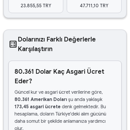
23.855,55 TRY
47.711,10 TRY
Dolarınızı Farklı Değerlerle
calculate
Karşılaştırın
80.361 Dolar Kaç Asgari Ücret
Eder?
Güncel kur ve asgari ücret verilerine göre,
80.361 Amerikan Doları
şu anda yaklaşık
173,45 asgari ücrete
denk gelmektedir. Bu
hesaplama, doların Türkiye'deki alım gücünü
daha somut bir şekilde anlamanıza yardımcı
olur.