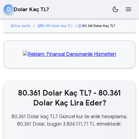
dark_mode
menu
Dolar Kaç TL?
D
home
Ana Sayfa
/
currency_exchange
80.000 Dolar Kaç TL?
/
80.361 Dolar Kaç TL?
currency_exchange
80.361 Dolar Kaç TL? - 80.361
Dolar Kaç Lira Eder?
80.361 Dolar kaç TL? Güncel kur ile anlık hesaplama.
80.361 Dolar, bugün 3.834.111,71 TL etmektedir.