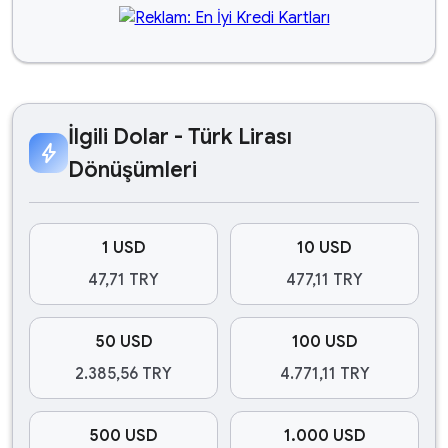
İlgili Dolar - Türk Lirası
bolt
Dönüşümleri
1 USD
10 USD
47,71 TRY
477,11 TRY
50 USD
100 USD
2.385,56 TRY
4.771,11 TRY
500 USD
1.000 USD