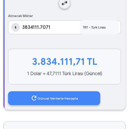
swap_horiz
Alınacak Miktar
₺
3.834.111,71
TL
1 Dolar = 47,7111 Türk Lirası (Güncel)
refresh
Güncel Verilerle Hesapla