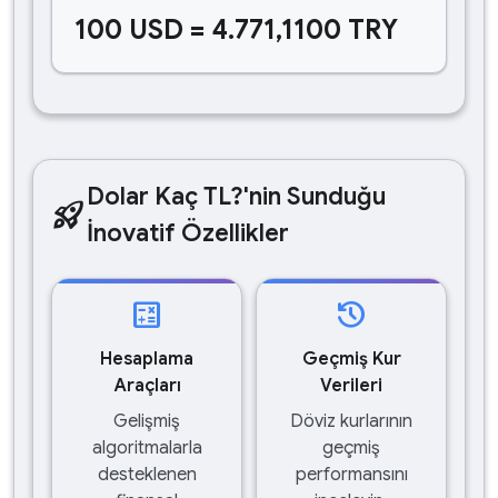
100 USD = 4.771,1100 TRY
Dolar Kaç TL?'nin Sunduğu
rocket_launch
İnovatif Özellikler
calculate
history
Hesaplama
Geçmiş Kur
Araçları
Verileri
Gelişmiş
Döviz kurlarının
algoritmalarla
geçmiş
desteklenen
performansını