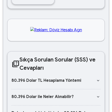
Sıkça Sorulan Sorular (SSS) ve
quiz
Cevapları
keyboard_arrow_down
80.396 Dolar TL Hesaplama Yöntemi
keyboard_arrow_down
80.396 Dolar ile Neler Alınabilir?