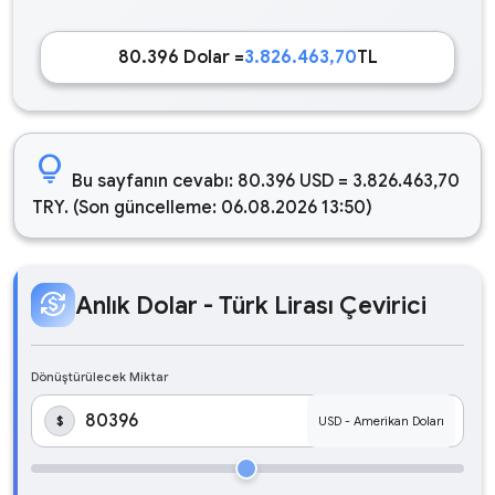
80.396 Dolar =
3.826.463,70
TL
lightbulb
Bu sayfanın cevabı: 80.396 USD = 3.826.463,70
TRY. (Son güncelleme: 06.08.2026 13:50)
currency_exchange
Anlık Dolar - Türk Lirası Çevirici
Dönüştürülecek Miktar
$