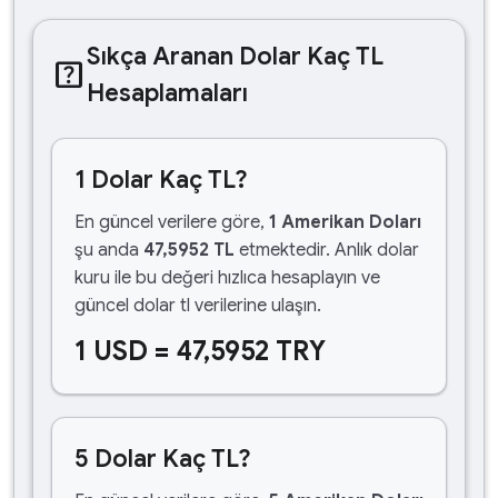
Sıkça Aranan Dolar Kaç TL
help_center
Hesaplamaları
1 Dolar Kaç TL?
En güncel verilere göre,
1 Amerikan Doları
şu anda
47,5952 TL
etmektedir. Anlık dolar
kuru ile bu değeri hızlıca hesaplayın ve
güncel dolar tl verilerine ulaşın.
1 USD = 47,5952 TRY
5 Dolar Kaç TL?