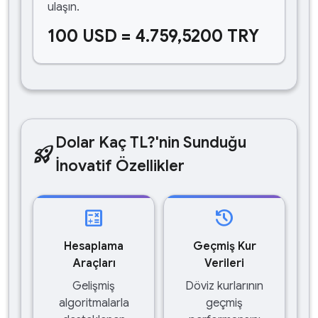
ulaşın.
100 USD = 4.759,5200 TRY
Dolar Kaç TL?'nin Sunduğu
rocket_launch
İnovatif Özellikler
calculate
history
Hesaplama
Geçmiş Kur
Araçları
Verileri
Gelişmiş
Döviz kurlarının
algoritmalarla
geçmiş