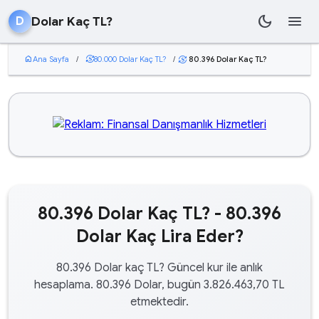
dark_mode
menu
Dolar Kaç TL?
D
home
Ana Sayfa
/
currency_exchange
80.000 Dolar Kaç TL?
/
80.396 Dolar Kaç TL?
currency_exchange
80.396 Dolar Kaç TL? - 80.396
Dolar Kaç Lira Eder?
80.396 Dolar kaç TL? Güncel kur ile anlık
hesaplama. 80.396 Dolar, bugün 3.826.463,70 TL
etmektedir.