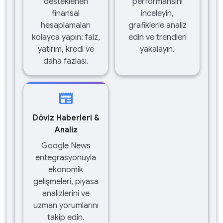
desteklenen
performansını
finansal
inceleyin,
hesaplamaları
grafiklerle analiz
kolayca yapın: faiz,
edin ve trendleri
yatırım, kredi ve
yakalayın.
daha fazlası.
newspaper
Döviz Haberleri &
Analiz
Google News
entegrasyonuyla
ekonomik
gelişmeleri, piyasa
analizlerini ve
uzman yorumlarını
takip edin.