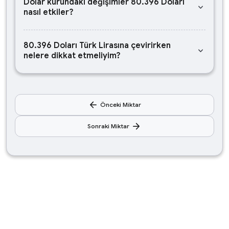
Dolar kurundaki değişimler 80.396 Doları
keyboard_arrow_down
nasıl etkiler?
80.396 Doları Türk Lirasına çevirirken
keyboard_arrow_down
nelere dikkat etmeliyim?
arrow_back
Önceki Miktar
arrow_forward
Sonraki Miktar