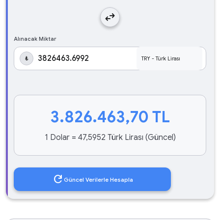
swap_horiz
Alınacak Miktar
₺
3.826.463,70
TL
1 Dolar = 47,5952 Türk Lirası (Güncel)
refresh
Güncel Verilerle Hesapla