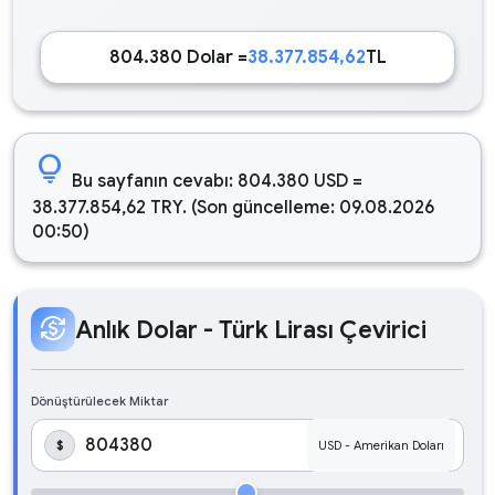
804.380 Dolar =
38.377.854,62
TL
lightbulb
Bu sayfanın cevabı: 804.380 USD =
38.377.854,62 TRY. (Son güncelleme: 09.08.2026
00:50)
currency_exchange
Anlık Dolar - Türk Lirası Çevirici
Dönüştürülecek Miktar
$