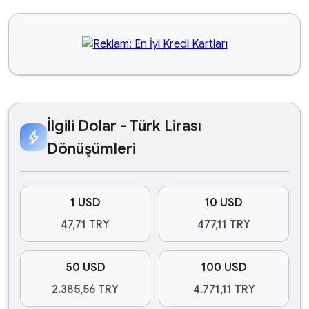
İlgili Dolar - Türk Lirası
bolt
Dönüşümleri
1 USD
10 USD
47,71 TRY
477,11 TRY
50 USD
100 USD
2.385,56 TRY
4.771,11 TRY