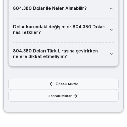
keyboard_arrow_down
804.380 Dolar ile Neler Alınabilir?
Dolar kurundaki değişimler 804.380 Doları
keyboard_arrow_down
nasıl etkiler?
804.380 Doları Türk Lirasına çevirirken
keyboard_arrow_down
nelere dikkat etmeliyim?
arrow_back
Önceki Miktar
arrow_forward
Sonraki Miktar