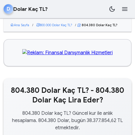
dark_mode
menu
Dolar Kaç TL?
D
home
Ana Sayfa
/
currency_exchange
800.000 Dolar Kaç TL?
/
804.380 Dolar Kaç TL?
currency_exchange
804.380 Dolar Kaç TL? - 804.380
Dolar Kaç Lira Eder?
804.380 Dolar kaç TL? Güncel kur ile anlık
hesaplama. 804.380 Dolar, bugün 38.377.854,62 TL
etmektedir.