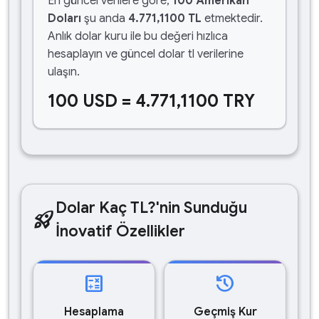
En güncel verilere göre,
100 Amerikan
Doları
şu anda
4.771,1100 TL
etmektedir.
Anlık dolar kuru ile bu değeri hızlıca
hesaplayın ve güncel dolar tl verilerine
ulaşın.
100 USD = 4.771,1100 TRY
Dolar Kaç TL?'nin Sunduğu
rocket_launch
İnovatif Özellikler
calculate
history
Hesaplama
Geçmiş Kur