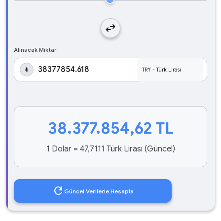
swap_horiz
Alınacak Miktar
₺
38.377.854,62
TL
1 Dolar = 47,7111 Türk Lirası (Güncel)
refresh
Güncel Verilerle Hesapla