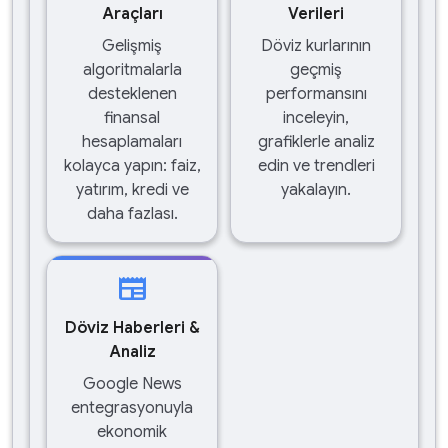
Araçları
Verileri
Gelişmiş
Döviz kurlarının
algoritmalarla
geçmiş
desteklenen
performansını
finansal
inceleyin,
hesaplamaları
grafiklerle analiz
kolayca yapın: faiz,
edin ve trendleri
yatırım, kredi ve
yakalayın.
daha fazlası.
newspaper
Döviz Haberleri &
Analiz
Google News
entegrasyonuyla
ekonomik