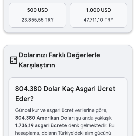
500 USD
1.000 USD
23.855,55 TRY
47.711,10 TRY
Dolarınızı Farklı Değerlerle
calculate
Karşılaştırın
804.380 Dolar Kaç Asgari Ücret
Eder?
Güncel kur ve asgari ücret verilerine göre,
804.380 Amerikan Doları
şu anda yaklaşık
1.736,19 asgari ücrete
denk gelmektedir. Bu
hesaplama, doların Türkiye'deki alım gücünü