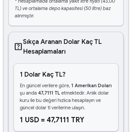
* Hesaplamada ortalama yakıt litre fiyatı (43,00
TL) ve ortalama depo kapasitesi (50 litre) baz
alınmıştır.
Sıkça Aranan Dolar Kaç TL
help_center
Hesaplamaları
1 Dolar Kaç TL?
En güncel verilere göre,
1 Amerikan Doları
şu anda
47,7111 TL
etmektedir. Anlık dolar
kuru ile bu değeri hızlıca hesaplayın ve
güncel dolar tl verilerine ulaşın.
1 USD = 47,7111 TRY