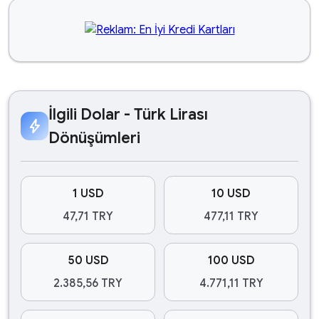
İlgili Dolar - Türk Lirası
bolt
Dönüşümleri
1 USD
10 USD
47,71 TRY
477,11 TRY
50 USD
100 USD
2.385,56 TRY
4.771,11 TRY