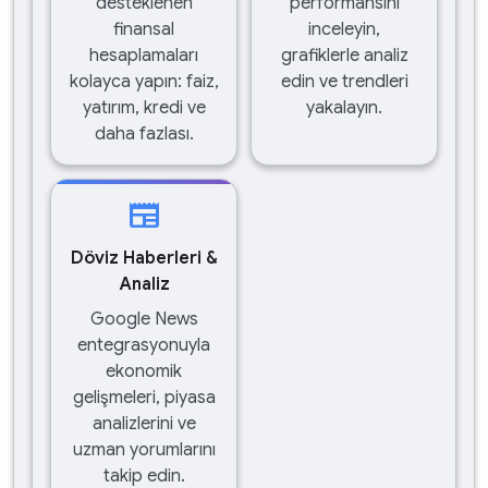
desteklenen
performansını
finansal
inceleyin,
hesaplamaları
grafiklerle analiz
kolayca yapın: faiz,
edin ve trendleri
yatırım, kredi ve
yakalayın.
daha fazlası.
newspaper
Döviz Haberleri &
Analiz
Google News
entegrasyonuyla
ekonomik
gelişmeleri, piyasa
analizlerini ve
uzman yorumlarını
takip edin.