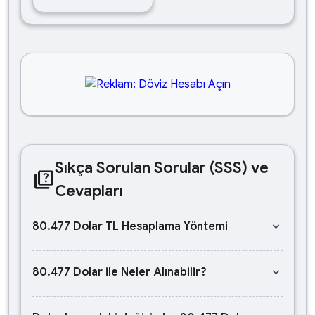
Sıkça Sorulan Sorular (SSS) ve
quiz
Cevapları
keyboard_arrow_down
80.477 Dolar TL Hesaplama Yöntemi
keyboard_arrow_down
80.477 Dolar ile Neler Alınabilir?