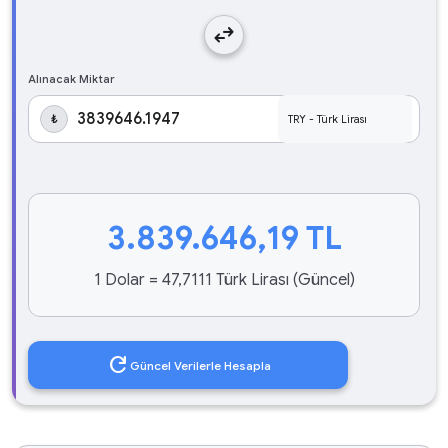
swap_horiz
Alınacak Miktar
₺
3.839.646,19
TL
1 Dolar = 47,7111 Türk Lirası (Güncel)
refresh
Güncel Verilerle Hesapla