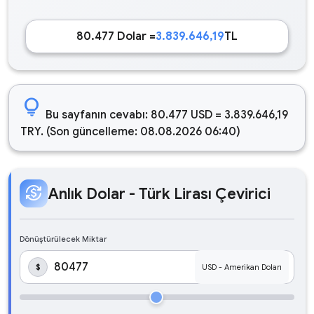
80.477 Dolar =
3.839.646,19
TL
lightbulb
Bu sayfanın cevabı: 80.477 USD = 3.839.646,19
TRY. (Son güncelleme: 08.08.2026 06:40)
currency_exchange
Anlık Dolar - Türk Lirası Çevirici
Dönüştürülecek Miktar
$