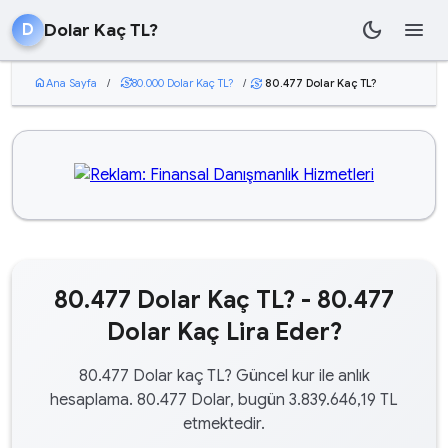
dark_mode
menu
Dolar Kaç TL?
D
home
Ana Sayfa
/
currency_exchange
80.000 Dolar Kaç TL?
/
80.477 Dolar Kaç TL?
currency_exchange
80.477 Dolar Kaç TL? - 80.477
Dolar Kaç Lira Eder?
80.477 Dolar kaç TL? Güncel kur ile anlık
hesaplama. 80.477 Dolar, bugün 3.839.646,19 TL
etmektedir.