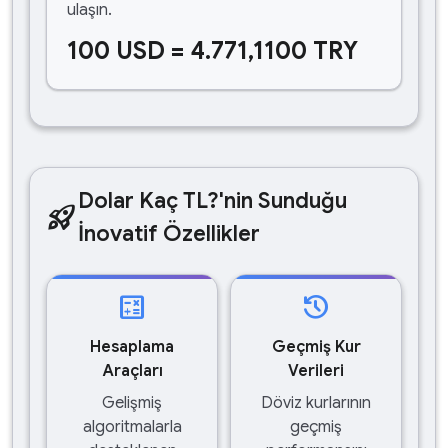
ulaşın.
100 USD = 4.771,1100 TRY
Dolar Kaç TL?'nin Sunduğu
rocket_launch
İnovatif Özellikler
calculate
history
Hesaplama
Geçmiş Kur
Araçları
Verileri
Gelişmiş
Döviz kurlarının
algoritmalarla
geçmiş