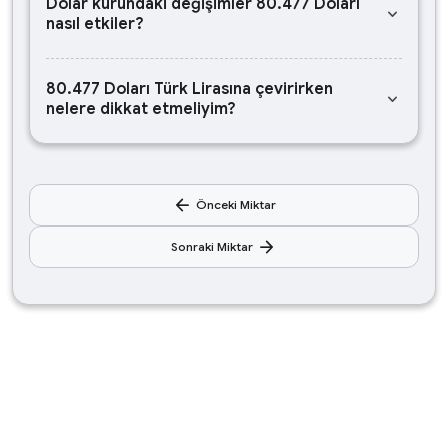
Dolar kurundaki değişimler 80.477 Doları
keyboard_arrow_down
nasıl etkiler?
80.477 Doları Türk Lirasına çevirirken
keyboard_arrow_down
nelere dikkat etmeliyim?
arrow_back
Önceki Miktar
arrow_forward
Sonraki Miktar