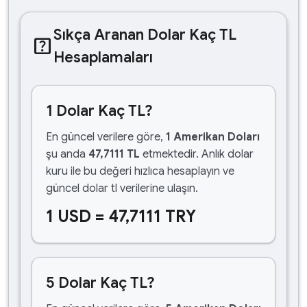
Sıkça Aranan Dolar Kaç TL
help_center
Hesaplamaları
1 Dolar Kaç TL?
En güncel verilere göre,
1 Amerikan Doları
şu anda
47,7111 TL
etmektedir. Anlık dolar
kuru ile bu değeri hızlıca hesaplayın ve
güncel dolar tl verilerine ulaşın.
1 USD = 47,7111 TRY
5 Dolar Kaç TL?