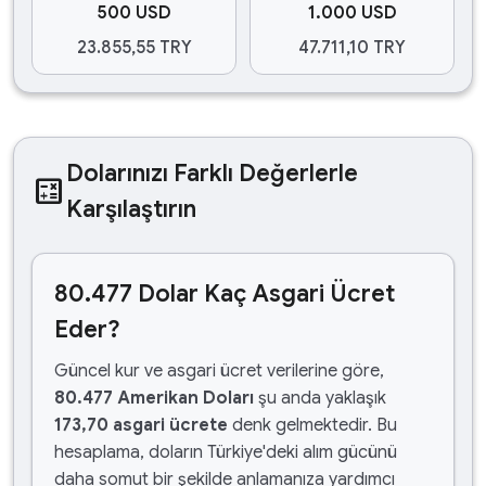
500 USD
1.000 USD
23.855,55 TRY
47.711,10 TRY
Dolarınızı Farklı Değerlerle
calculate
Karşılaştırın
80.477 Dolar Kaç Asgari Ücret
Eder?
Güncel kur ve asgari ücret verilerine göre,
80.477 Amerikan Doları
şu anda yaklaşık
173,70 asgari ücrete
denk gelmektedir. Bu
hesaplama, doların Türkiye'deki alım gücünü
daha somut bir şekilde anlamanıza yardımcı