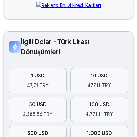
İlgili Dolar - Türk Lirası
bolt
Dönüşümleri
1 USD
10 USD
47,71 TRY
477,11 TRY
50 USD
100 USD
2.385,56 TRY
4.771,11 TRY
500 USD
1.000 USD