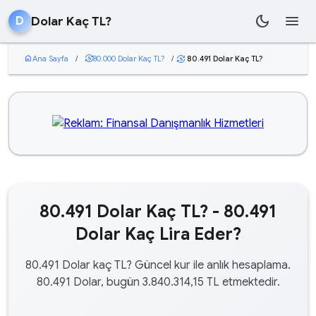
dark_mode
menu
Dolar Kaç TL?
D
home
Ana Sayfa
/
currency_exchange
80.000 Dolar Kaç TL?
/
80.491 Dolar Kaç TL?
currency_exchange
80.491 Dolar Kaç TL? - 80.491
Dolar Kaç Lira Eder?
80.491 Dolar kaç TL? Güncel kur ile anlık hesaplama.
80.491 Dolar, bugün 3.840.314,15 TL etmektedir.