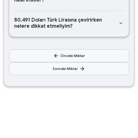
nasıl etkiler?
80.491 Doları Türk Lirasına çevirirken
keyboard_arrow_down
nelere dikkat etmeliyim?
arrow_back
Önceki Miktar
arrow_forward
Sonraki Miktar