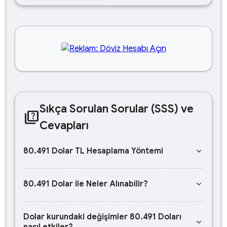
Sıkça Sorulan Sorular (SSS) ve
quiz
Cevapları
keyboard_arrow_down
80.491 Dolar TL Hesaplama Yöntemi
keyboard_arrow_down
80.491 Dolar ile Neler Alınabilir?
Dolar kurundaki değişimler 80.491 Doları
keyboard_arrow_down