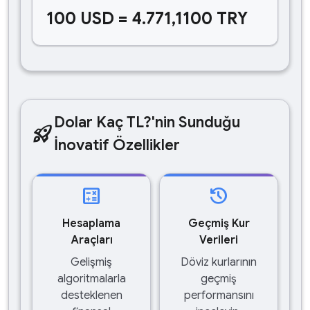
100 USD = 4.771,1100 TRY
Dolar Kaç TL?'nin Sunduğu
rocket_launch
İnovatif Özellikler
calculate
history
Hesaplama
Geçmiş Kur
Araçları
Verileri
Gelişmiş
Döviz kurlarının
algoritmalarla
geçmiş
desteklenen
performansını