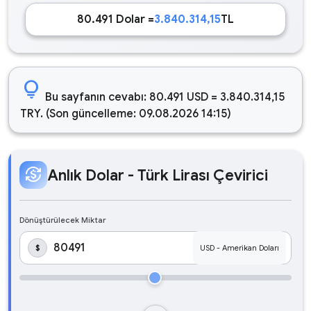
80.491 Dolar =
3.840.314,15
TL
lightbulb
Bu sayfanın cevabı: 80.491 USD = 3.840.314,15
TRY. (Son güncelleme: 09.08.2026 14:15)
currency_exchange
Anlık Dolar - Türk Lirası Çevirici
Dönüştürülecek Miktar
$