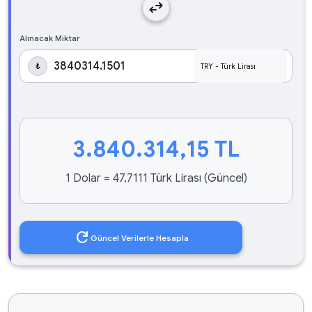
swap_horiz
Alınacak Miktar
₺
3.840.314,15
TL
1 Dolar = 47,7111 Türk Lirası (Güncel)
refresh
Güncel Verilerle Hesapla