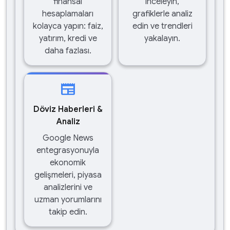
finansal
inceleyin,
hesaplamaları
grafiklerle analiz
kolayca yapın: faiz,
edin ve trendleri
yatırım, kredi ve
yakalayın.
daha fazlası.
newspaper
Döviz Haberleri &
Analiz
Google News
entegrasyonuyla
ekonomik
gelişmeleri, piyasa
analizlerini ve
uzman yorumlarını
takip edin.