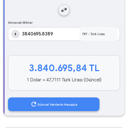
swap_horiz
Alınacak Miktar
₺
3.840.695,84
TL
1 Dolar = 47,7111 Türk Lirası (Güncel)
refresh
Güncel Verilerle Hesapla