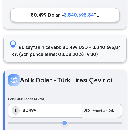
80.499 Dolar =
3.840.695,84
TL
lightbulb
Bu sayfanın cevabı: 80.499 USD = 3.840.695,84
TRY. (Son güncelleme: 08.08.2026 19:30)
currency_exchange
Anlık Dolar - Türk Lirası Çevirici
Dönüştürülecek Miktar
$