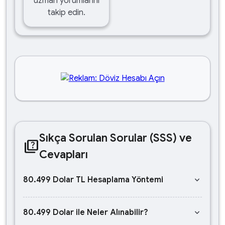
uzman yorumlarını
takip edin.
Sıkça Sorulan Sorular (SSS) ve
quiz
Cevapları
keyboard_arrow_down
80.499 Dolar TL Hesaplama Yöntemi
keyboard_arrow_down
80.499 Dolar ile Neler Alınabilir?