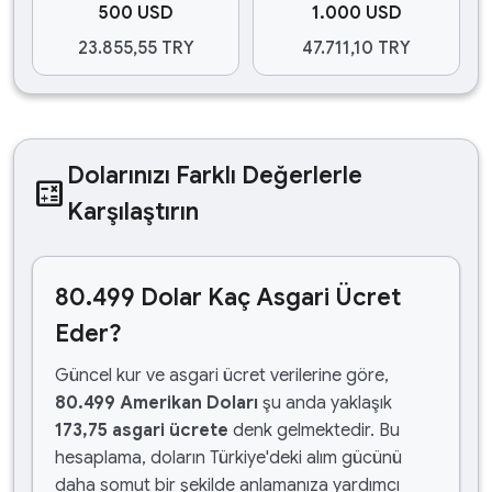
500 USD
1.000 USD
23.855,55 TRY
47.711,10 TRY
Dolarınızı Farklı Değerlerle
calculate
Karşılaştırın
80.499 Dolar Kaç Asgari Ücret
Eder?
Güncel kur ve asgari ücret verilerine göre,
80.499 Amerikan Doları
şu anda yaklaşık
173,75 asgari ücrete
denk gelmektedir. Bu
hesaplama, doların Türkiye'deki alım gücünü
daha somut bir şekilde anlamanıza yardımcı