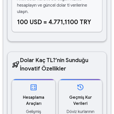
hesaplayın ve güncel dolar tl verilerine
ulaşın.
100 USD = 4.771,1100 TRY
Dolar Kaç TL?'nin Sunduğu
rocket_launch
İnovatif Özellikler
calculate
history
Hesaplama
Geçmiş Kur
Araçları
Verileri
Gelişmiş
Döviz kurlarının