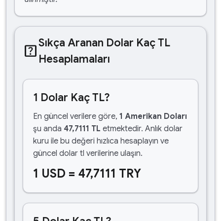
Sıkça Aranan Dolar Kaç TL
help_center
Hesaplamaları
1 Dolar Kaç TL?
En güncel verilere göre,
1 Amerikan Doları
şu anda
47,7111 TL
etmektedir. Anlık dolar
kuru ile bu değeri hızlıca hesaplayın ve
güncel dolar tl verilerine ulaşın.
1 USD = 47,7111 TRY