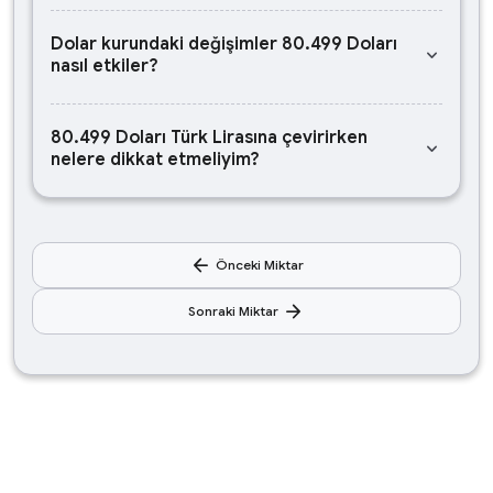
Dolar kurundaki değişimler 80.499 Doları
keyboard_arrow_down
nasıl etkiler?
80.499 Doları Türk Lirasına çevirirken
keyboard_arrow_down
nelere dikkat etmeliyim?
arrow_back
Önceki Miktar
arrow_forward
Sonraki Miktar