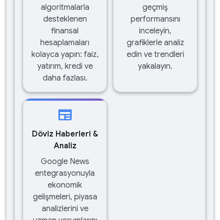
algoritmalarla
geçmiş
desteklenen
performansını
finansal
inceleyin,
hesaplamaları
grafiklerle analiz
kolayca yapın: faiz,
edin ve trendleri
yatırım, kredi ve
yakalayın.
daha fazlası.
newspaper
Döviz Haberleri &
Analiz
Google News
entegrasyonuyla
ekonomik
gelişmeleri, piyasa
analizlerini ve