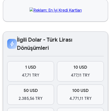
İlgili Dolar - Türk Lirası
bolt
Dönüşümleri
1 USD
10 USD
47,71 TRY
477,11 TRY
50 USD
100 USD
2.385,56 TRY
4.771,11 TRY