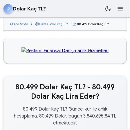
dark_mode
menu
Dolar Kaç TL?
D
home
Ana Sayfa
/
currency_exchange
80.000 Dolar Kaç TL?
/
80.499 Dolar Kaç TL?
currency_exchange
80.499 Dolar Kaç TL? - 80.499
Dolar Kaç Lira Eder?
80.499 Dolar kaç TL? Güncel kur ile anlık
hesaplama. 80.499 Dolar, bugün 3.840.695,84 TL
etmektedir.