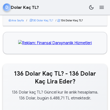
dark_mode
menu
Dolar Kaç TL?
D
home
Ana Sayfa
/
currency_exchange
130 Dolar Kaç TL?
/
136 Dolar Kaç TL?
currency_exchange
136 Dolar Kaç TL? - 136 Dolar
Kaç Lira Eder?
136 Dolar kaç TL? Güncel kur ile anlık hesaplama.
136 Dolar, bugün 6.488,71 TL etmektedir.