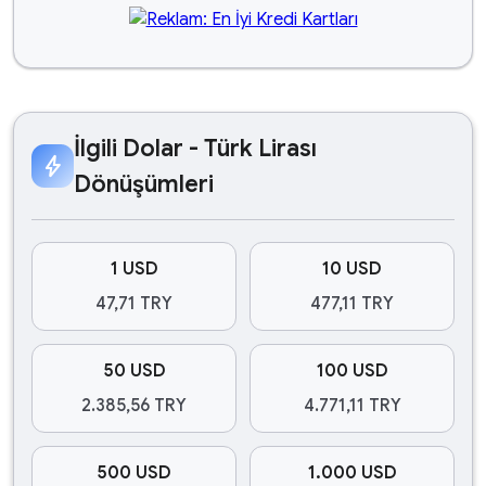
İlgili Dolar - Türk Lirası
bolt
Dönüşümleri
1 USD
10 USD
47,71 TRY
477,11 TRY
50 USD
100 USD
2.385,56 TRY
4.771,11 TRY
500 USD
1.000 USD