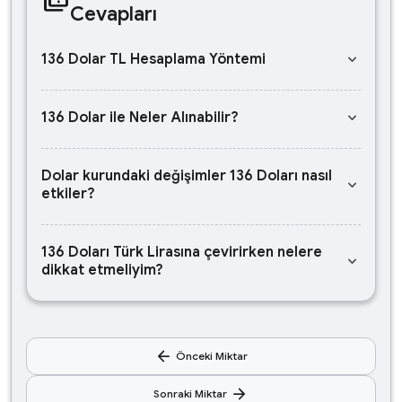
Cevapları
keyboard_arrow_down
136 Dolar TL Hesaplama Yöntemi
keyboard_arrow_down
136 Dolar ile Neler Alınabilir?
Dolar kurundaki değişimler 136 Doları nasıl
keyboard_arrow_down
etkiler?
136 Doları Türk Lirasına çevirirken nelere
keyboard_arrow_down
dikkat etmeliyim?
arrow_back
Önceki Miktar
arrow_forward
Sonraki Miktar