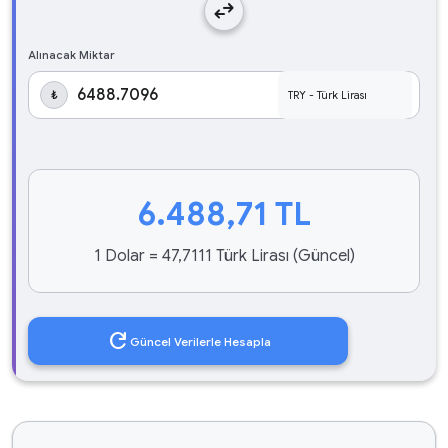
swap_horiz
Alınacak Miktar
₺
6.488,71
TL
1 Dolar = 47,7111 Türk Lirası (Güncel)
refresh
Güncel Verilerle Hesapla