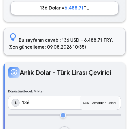
136 Dolar =
6.488,71
TL
lightbulb
Bu sayfanın cevabı: 136 USD = 6.488,71 TRY.
(Son güncelleme: 09.08.2026 10:35)
currency_exchange
Anlık Dolar - Türk Lirası Çevirici
Dönüştürülecek Miktar
$