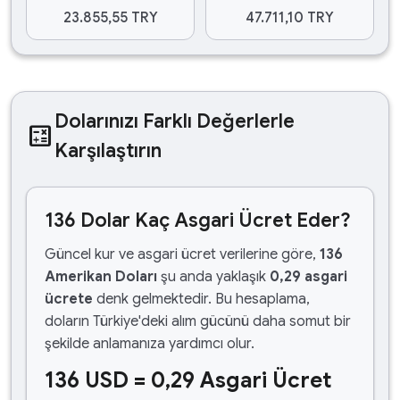
23.855,55 TRY
47.711,10 TRY
Dolarınızı Farklı Değerlerle
calculate
Karşılaştırın
136 Dolar Kaç Asgari Ücret Eder?
Güncel kur ve asgari ücret verilerine göre,
136
Amerikan Doları
şu anda yaklaşık
0,29 asgari
ücrete
denk gelmektedir. Bu hesaplama,
doların Türkiye'deki alım gücünü daha somut bir
şekilde anlamanıza yardımcı olur.
136 USD = 0,29 Asgari Ücret