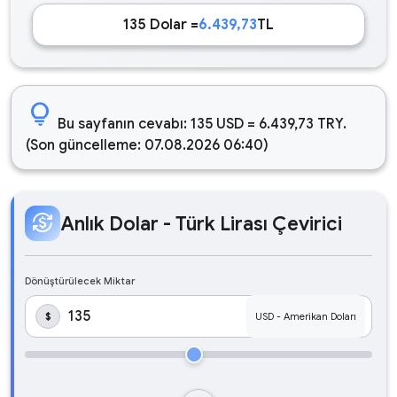
135 Dolar =
6.439,73
TL
lightbulb
Bu sayfanın cevabı: 135 USD = 6.439,73 TRY.
(Son güncelleme: 07.08.2026 06:40)
currency_exchange
Anlık Dolar - Türk Lirası Çevirici
Dönüştürülecek Miktar
$