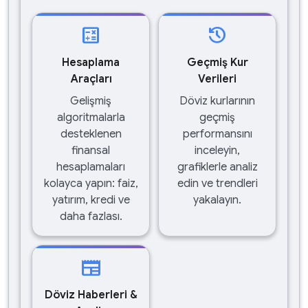
calculate
history
Hesaplama
Geçmiş Kur
Araçları
Verileri
Gelişmiş
Döviz kurlarının
algoritmalarla
geçmiş
desteklenen
performansını
finansal
inceleyin,
hesaplamaları
grafiklerle analiz
kolayca yapın: faiz,
edin ve trendleri
yatırım, kredi ve
yakalayın.
daha fazlası.
newspaper
Döviz Haberleri &