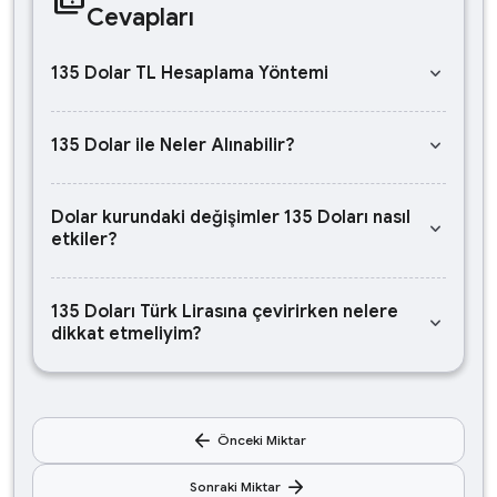
Cevapları
keyboard_arrow_down
135 Dolar TL Hesaplama Yöntemi
keyboard_arrow_down
135 Dolar ile Neler Alınabilir?
Dolar kurundaki değişimler 135 Doları nasıl
keyboard_arrow_down
etkiler?
135 Doları Türk Lirasına çevirirken nelere
keyboard_arrow_down
dikkat etmeliyim?
arrow_back
Önceki Miktar
arrow_forward
Sonraki Miktar