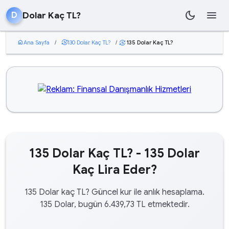
dark_mode
menu
Dolar Kaç TL?
D
home
Ana Sayfa
/
currency_exchange
130 Dolar Kaç TL?
/
135 Dolar Kaç TL?
currency_exchange
135 Dolar Kaç TL? - 135 Dolar
Kaç Lira Eder?
135 Dolar kaç TL? Güncel kur ile anlık hesaplama.
135 Dolar, bugün 6.439,73 TL etmektedir.