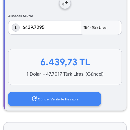
swap_horiz
Alınacak Miktar
₺
6.439,73
TL
1 Dolar = 47,7017 Türk Lirası (Güncel)
refresh
Güncel Verilerle Hesapla