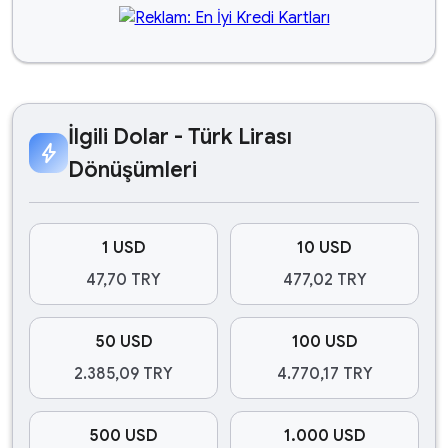
İlgili Dolar - Türk Lirası
bolt
Dönüşümleri
1 USD
10 USD
47,70 TRY
477,02 TRY
50 USD
100 USD
2.385,09 TRY
4.770,17 TRY
500 USD
1.000 USD