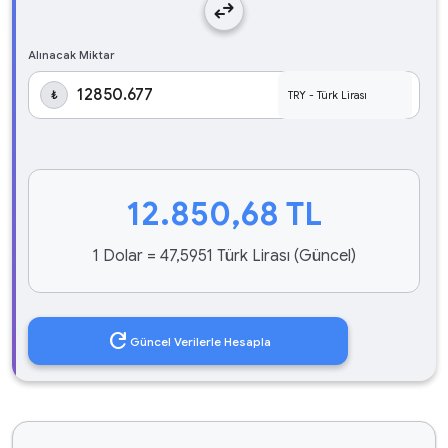
swap_horiz
Alınacak Miktar
₺
12.850,68
TL
1 Dolar = 47,5951 Türk Lirası (Güncel)
refresh
Güncel Verilerle Hesapla