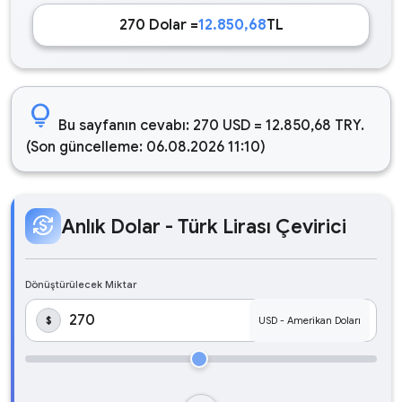
270 Dolar =
12.850,68
TL
lightbulb
Bu sayfanın cevabı: 270 USD = 12.850,68 TRY.
(Son güncelleme: 06.08.2026 11:10)
currency_exchange
Anlık Dolar - Türk Lirası Çevirici
Dönüştürülecek Miktar
$