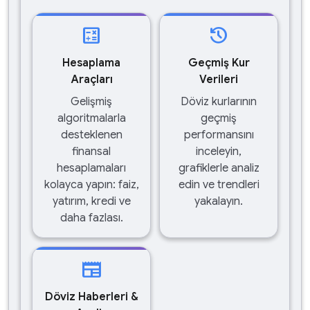
calculate
history
Hesaplama
Geçmiş Kur
Araçları
Verileri
Gelişmiş
Döviz kurlarının
algoritmalarla
geçmiş
desteklenen
performansını
finansal
inceleyin,
hesaplamaları
grafiklerle analiz
kolayca yapın: faiz,
edin ve trendleri
yatırım, kredi ve
yakalayın.
daha fazlası.
newspaper
Döviz Haberleri &