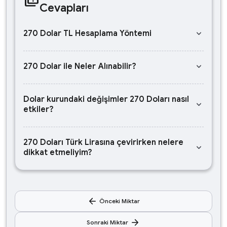
Cevapları
keyboard_arrow_down
270 Dolar TL Hesaplama Yöntemi
keyboard_arrow_down
270 Dolar ile Neler Alınabilir?
Dolar kurundaki değişimler 270 Doları nasıl
keyboard_arrow_down
etkiler?
270 Doları Türk Lirasına çevirirken nelere
keyboard_arrow_down
dikkat etmeliyim?
arrow_back
Önceki Miktar
arrow_forward
Sonraki Miktar