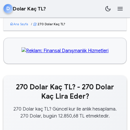
dark_mode
menu
Dolar Kaç TL?
D
home
Ana Sayfa
/
270 Dolar Kaç TL?
currency_exchange
270 Dolar Kaç TL? - 270 Dolar
Kaç Lira Eder?
270 Dolar kaç TL? Güncel kur ile anlık hesaplama.
270 Dolar, bugün 12.850,68 TL etmektedir.