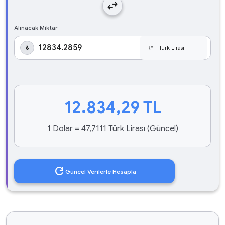
swap_horiz
Alınacak Miktar
₺
12.834,29
TL
1 Dolar = 47,7111 Türk Lirası (Güncel)
refresh
Güncel Verilerle Hesapla