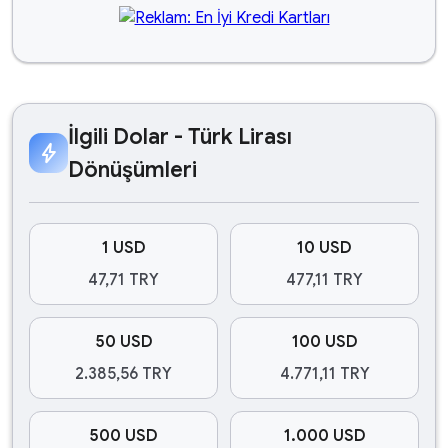
İlgili Dolar - Türk Lirası
bolt
Dönüşümleri
1 USD
10 USD
47,71 TRY
477,11 TRY
50 USD
100 USD
2.385,56 TRY
4.771,11 TRY
500 USD
1.000 USD