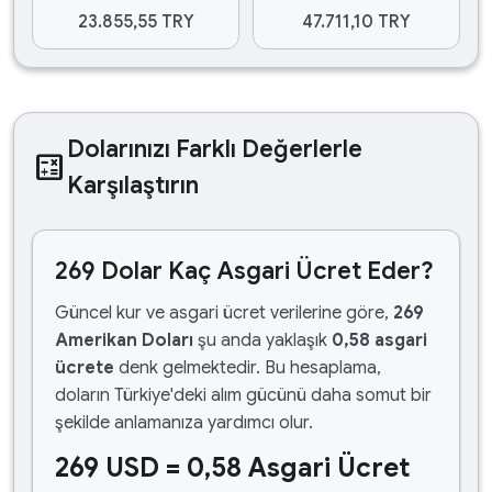
23.855,55 TRY
47.711,10 TRY
Dolarınızı Farklı Değerlerle
calculate
Karşılaştırın
269 Dolar Kaç Asgari Ücret Eder?
Güncel kur ve asgari ücret verilerine göre,
269
Amerikan Doları
şu anda yaklaşık
0,58 asgari
ücrete
denk gelmektedir. Bu hesaplama,
doların Türkiye'deki alım gücünü daha somut bir
şekilde anlamanıza yardımcı olur.
269 USD = 0,58 Asgari Ücret