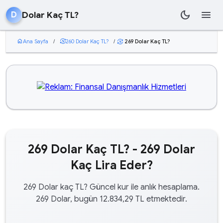
dark_mode
menu
Dolar Kaç TL?
D
home
Ana Sayfa
/
currency_exchange
260 Dolar Kaç TL?
/
269 Dolar Kaç TL?
currency_exchange
269 Dolar Kaç TL? - 269 Dolar
Kaç Lira Eder?
269 Dolar kaç TL? Güncel kur ile anlık hesaplama.
269 Dolar, bugün 12.834,29 TL etmektedir.