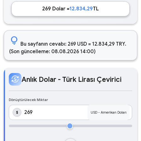
269 Dolar =
12.834,29
TL
lightbulb
Bu sayfanın cevabı: 269 USD = 12.834,29 TRY.
(Son güncelleme: 08.08.2026 14:00)
currency_exchange
Anlık Dolar - Türk Lirası Çevirici
Dönüştürülecek Miktar
$