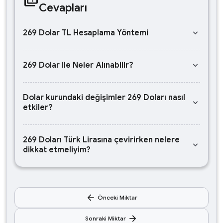
Cevapları
keyboard_arrow_down
269 Dolar TL Hesaplama Yöntemi
keyboard_arrow_down
269 Dolar ile Neler Alınabilir?
Dolar kurundaki değişimler 269 Doları nasıl
keyboard_arrow_down
etkiler?
269 Doları Türk Lirasına çevirirken nelere
keyboard_arrow_down
dikkat etmeliyim?
arrow_back
Önceki Miktar
arrow_forward
Sonraki Miktar