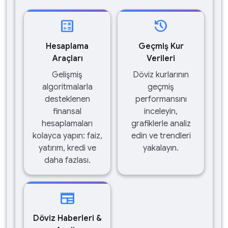
calculate
history
Hesaplama
Geçmiş Kur
Araçları
Verileri
Gelişmiş
Döviz kurlarının
algoritmalarla
geçmiş
desteklenen
performansını
finansal
inceleyin,
hesaplamaları
grafiklerle analiz
kolayca yapın: faiz,
edin ve trendleri
yatırım, kredi ve
yakalayın.
daha fazlası.
newspaper
Döviz Haberleri &