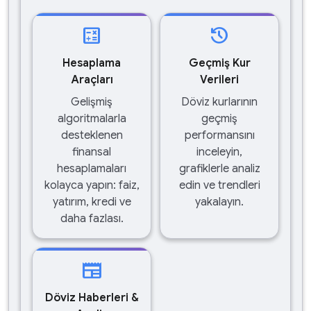
calculate
history
Hesaplama
Geçmiş Kur
Araçları
Verileri
Gelişmiş
Döviz kurlarının
algoritmalarla
geçmiş
desteklenen
performansını
finansal
inceleyin,
hesaplamaları
grafiklerle analiz
kolayca yapın: faiz,
edin ve trendleri
yatırım, kredi ve
yakalayın.
daha fazlası.
newspaper
Döviz Haberleri &