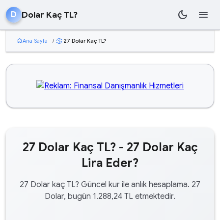
dark_mode
menu
Dolar Kaç TL?
D
home
Ana Sayfa
/
27 Dolar Kaç TL?
currency_exchange
27 Dolar Kaç TL? - 27 Dolar Kaç
Lira Eder?
27 Dolar kaç TL? Güncel kur ile anlık hesaplama. 27
Dolar, bugün 1.288,24 TL etmektedir.