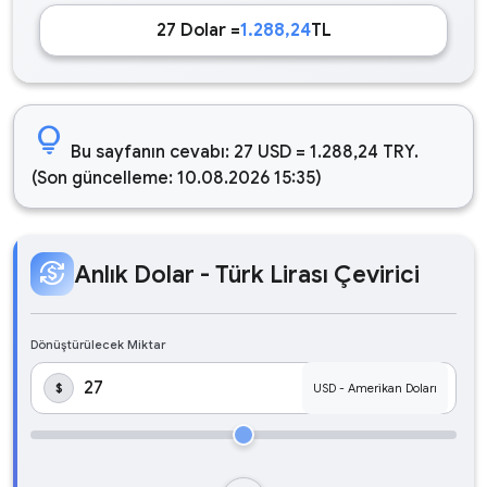
27 Dolar =
1.288,24
TL
lightbulb
Bu sayfanın cevabı: 27 USD = 1.288,24 TRY.
(Son güncelleme: 10.08.2026 15:35)
currency_exchange
Anlık Dolar - Türk Lirası Çevirici
Dönüştürülecek Miktar
$