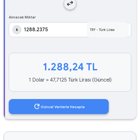
swap_horiz
Alınacak Miktar
₺
1.288,24
TL
1 Dolar = 47,7125 Türk Lirası (Güncel)
refresh
Güncel Verilerle Hesapla