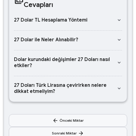
Cevapları
keyboard_arrow_down
27 Dolar TL Hesaplama Yöntemi
keyboard_arrow_down
27 Dolar ile Neler Alınabilir?
Dolar kurundaki değişimler 27 Doları nasıl
keyboard_arrow_down
etkiler?
27 Doları Türk Lirasına çevirirken nelere
keyboard_arrow_down
dikkat etmeliyim?
arrow_back
Önceki Miktar
arrow_forward
Sonraki Miktar