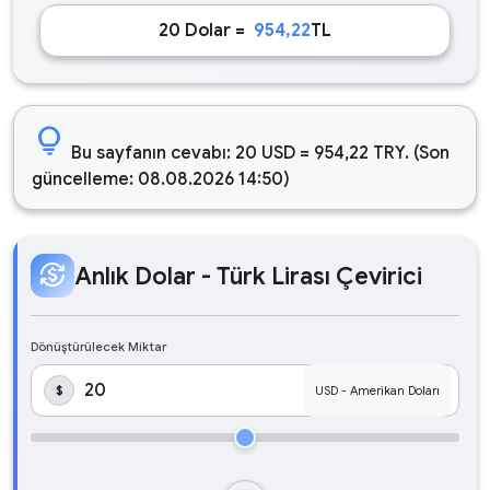
20 Dolar =
954,22
TL
lightbulb
Bu sayfanın cevabı: 20 USD = 954,22 TRY. (Son
güncelleme: 08.08.2026 14:50)
currency_exchange
Anlık Dolar - Türk Lirası Çevirici
Dönüştürülecek Miktar
$