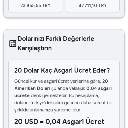
23.855,55 TRY
47.711,10 TRY
Dolarınızı Farklı Değerlerle
calculate
Karşılaştırın
20 Dolar Kaç Asgari Ücret Eder?
Güncel kur ve asgari ücret verilerine göre,
20
Amerikan Doları
şu anda yaklaşık
0,04 asgari
ücrete
denk gelmektedir. Bu hesaplama,
doların Türkiye'deki alım gücünü daha somut bir
şekilde anlamanıza yardımcı olur.
20 USD = 0,04 Asgari Ücret