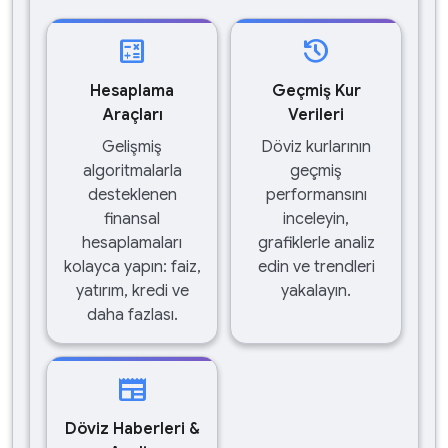
calculate
history
Hesaplama
Geçmiş Kur
Araçları
Verileri
Gelişmiş
Döviz kurlarının
algoritmalarla
geçmiş
desteklenen
performansını
finansal
inceleyin,
hesaplamaları
grafiklerle analiz
kolayca yapın: faiz,
edin ve trendleri
yatırım, kredi ve
yakalayın.
daha fazlası.
newspaper
Döviz Haberleri &