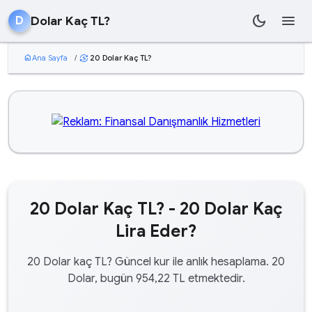
dark_mode
menu
Dolar Kaç TL?
D
home
Ana Sayfa
/
20 Dolar Kaç TL?
currency_exchange
20 Dolar Kaç TL? - 20 Dolar Kaç
Lira Eder?
20 Dolar kaç TL? Güncel kur ile anlık hesaplama. 20
Dolar, bugün 954,22 TL etmektedir.