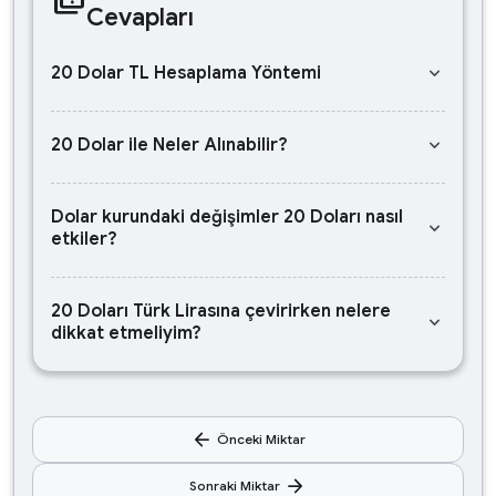
Cevapları
keyboard_arrow_down
20 Dolar TL Hesaplama Yöntemi
keyboard_arrow_down
20 Dolar ile Neler Alınabilir?
Dolar kurundaki değişimler 20 Doları nasıl
keyboard_arrow_down
etkiler?
20 Doları Türk Lirasına çevirirken nelere
keyboard_arrow_down
dikkat etmeliyim?
arrow_back
Önceki Miktar
arrow_forward
Sonraki Miktar