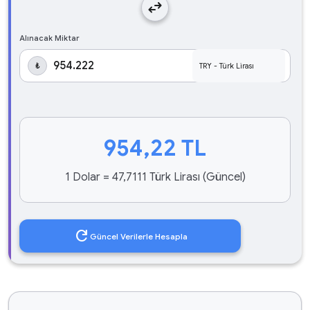
swap_horiz
Alınacak Miktar
₺
954,22
TL
1 Dolar = 47,7111 Türk Lirası (Güncel)
refresh
Güncel Verilerle Hesapla