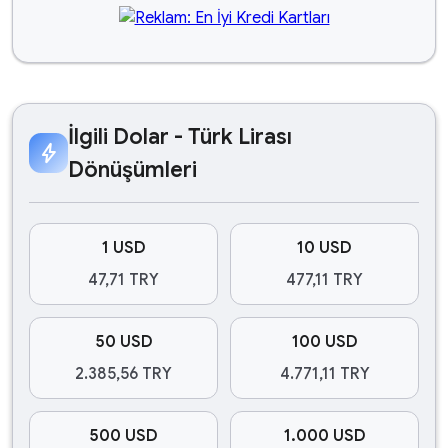
İlgili Dolar - Türk Lirası
bolt
Dönüşümleri
1 USD
10 USD
47,71 TRY
477,11 TRY
50 USD
100 USD
2.385,56 TRY
4.771,11 TRY
500 USD
1.000 USD