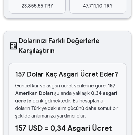
23.855,55 TRY
47.711,10 TRY
Dolarınızı Farklı Değerlerle
calculate
Karşılaştırın
157 Dolar Kaç Asgari Ücret Eder?
Güncel kur ve asgari ücret verilerine göre,
157
Amerikan Doları
şu anda yaklaşık
0,34 asgari
ücrete
denk gelmektedir. Bu hesaplama,
doların Türkiye'deki alım gücünü daha somut bir
şekilde anlamanıza yardımcı olur.
157 USD = 0,34 Asgari Ücret