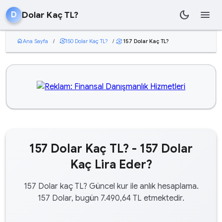
dark_mode
menu
Dolar Kaç TL?
D
home
Ana Sayfa
/
currency_exchange
150 Dolar Kaç TL?
/
157 Dolar Kaç TL?
currency_exchange
157 Dolar Kaç TL? - 157 Dolar
Kaç Lira Eder?
157 Dolar kaç TL? Güncel kur ile anlık hesaplama.
157 Dolar, bugün 7.490,64 TL etmektedir.