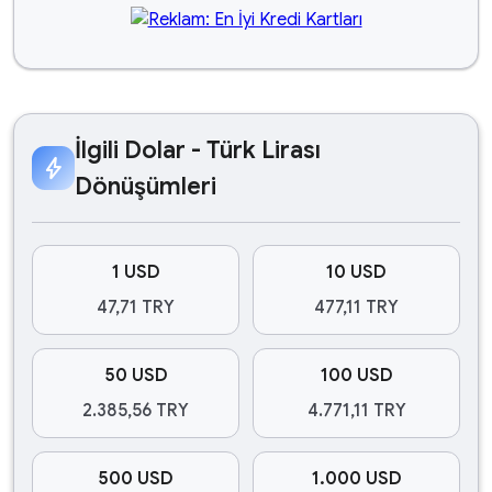
İlgili Dolar - Türk Lirası
bolt
Dönüşümleri
1 USD
10 USD
47,71 TRY
477,11 TRY
50 USD
100 USD
2.385,56 TRY
4.771,11 TRY
500 USD
1.000 USD