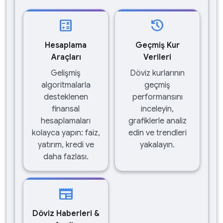
calculate
history
Hesaplama
Geçmiş Kur
Araçları
Verileri
Gelişmiş
Döviz kurlarının
algoritmalarla
geçmiş
desteklenen
performansını
finansal
inceleyin,
hesaplamaları
grafiklerle analiz
kolayca yapın: faiz,
edin ve trendleri
yatırım, kredi ve
yakalayın.
daha fazlası.
newspaper
Döviz Haberleri &