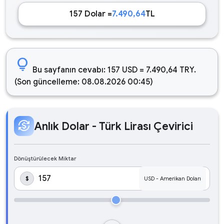
157 Dolar =
7.490,64
TL
lightbulb
Bu sayfanın cevabı: 157 USD = 7.490,64 TRY.
(Son güncelleme: 08.08.2026 00:45)
currency_exchange
Anlık Dolar - Türk Lirası Çevirici
Dönüştürülecek Miktar
$