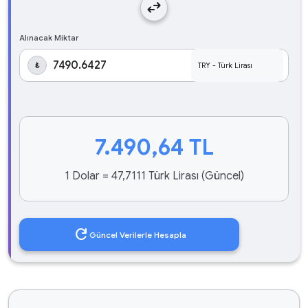
swap_horiz
Alınacak Miktar
₺
7.490,64
TL
1 Dolar = 47,7111 Türk Lirası (Güncel)
refresh
Güncel Verilerle Hesapla