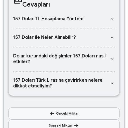
Cevapları
keyboard_arrow_down
157 Dolar TL Hesaplama Yöntemi
keyboard_arrow_down
157 Dolar ile Neler Alınabilir?
Dolar kurundaki değişimler 157 Doları nasıl
keyboard_arrow_down
etkiler?
157 Doları Türk Lirasına çevirirken nelere
keyboard_arrow_down
dikkat etmeliyim?
arrow_back
Önceki Miktar
arrow_forward
Sonraki Miktar