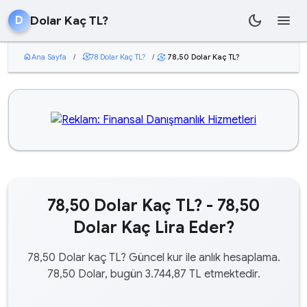
dark_mode
menu
Dolar Kaç TL?
D
home
Ana Sayfa
/
currency_exchange
78 Dolar Kaç TL?
/
78,50 Dolar Kaç TL?
currency_exchange
78,50 Dolar Kaç TL? - 78,50
Dolar Kaç Lira Eder?
78,50 Dolar kaç TL? Güncel kur ile anlık hesaplama.
78,50 Dolar, bugün 3.744,87 TL etmektedir.