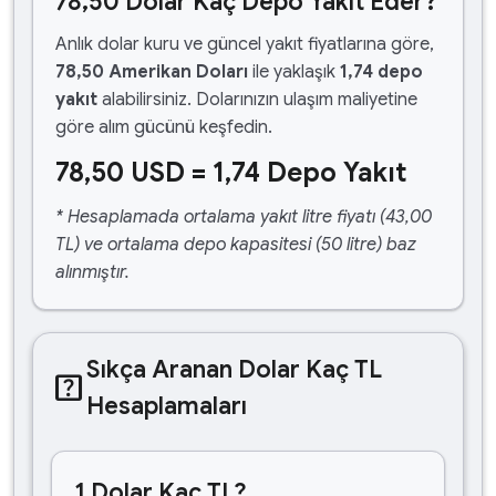
78,50 Dolar Kaç Depo Yakıt Eder?
Anlık dolar kuru ve güncel yakıt fiyatlarına göre,
78,50 Amerikan Doları
ile yaklaşık
1,74 depo
yakıt
alabilirsiniz. Dolarınızın ulaşım maliyetine
göre alım gücünü keşfedin.
78,50 USD = 1,74 Depo Yakıt
* Hesaplamada ortalama yakıt litre fiyatı (43,00
TL) ve ortalama depo kapasitesi (50 litre) baz
alınmıştır.
Sıkça Aranan Dolar Kaç TL
help_center
Hesaplamaları
1 Dolar Kaç TL?