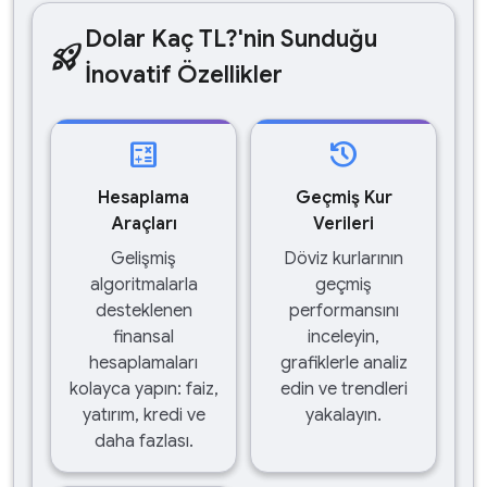
Dolar Kaç TL?'nin Sunduğu
rocket_launch
İnovatif Özellikler
calculate
history
Hesaplama
Geçmiş Kur
Araçları
Verileri
Gelişmiş
Döviz kurlarının
algoritmalarla
geçmiş
desteklenen
performansını
finansal
inceleyin,
hesaplamaları
grafiklerle analiz
kolayca yapın: faiz,
edin ve trendleri
yatırım, kredi ve
yakalayın.
daha fazlası.