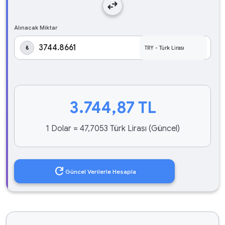
swap_horiz
Alınacak Miktar
₺
3.744,87
TL
1 Dolar = 47,7053 Türk Lirası (Güncel)
refresh
Güncel Verilerle Hesapla