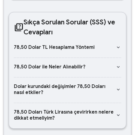
Sıkça Sorulan Sorular (SSS) ve
quiz
Cevapları
keyboard_arrow_down
78,50 Dolar TL Hesaplama Yöntemi
keyboard_arrow_down
78,50 Dolar ile Neler Alınabilir?
Dolar kurundaki değişimler 78,50 Doları
keyboard_arrow_down
nasıl etkiler?
78,50 Doları Türk Lirasına çevirirken nelere
keyboard_arrow_down
dikkat etmeliyim?