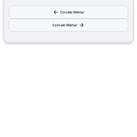
arrow_back
Önceki Miktar
arrow_forward
Sonraki Miktar