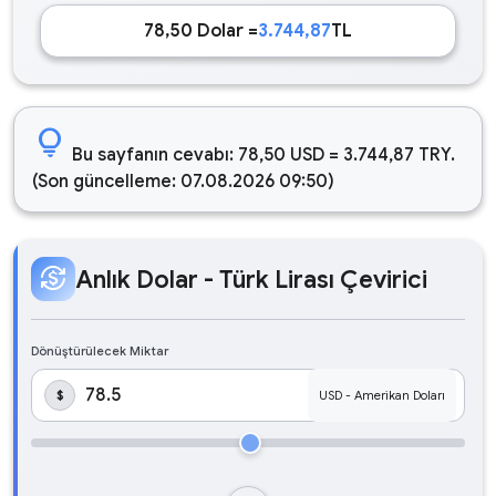
78,50 Dolar =
3.744,87
TL
lightbulb
Bu sayfanın cevabı: 78,50 USD = 3.744,87 TRY.
(Son güncelleme: 07.08.2026 09:50)
currency_exchange
Anlık Dolar - Türk Lirası Çevirici
Dönüştürülecek Miktar
$