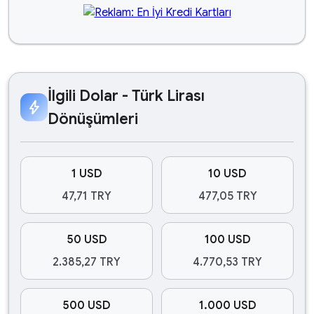
İlgili Dolar - Türk Lirası
bolt
Dönüşümleri
1 USD
10 USD
47,71 TRY
477,05 TRY
50 USD
100 USD
2.385,27 TRY
4.770,53 TRY
500 USD
1.000 USD