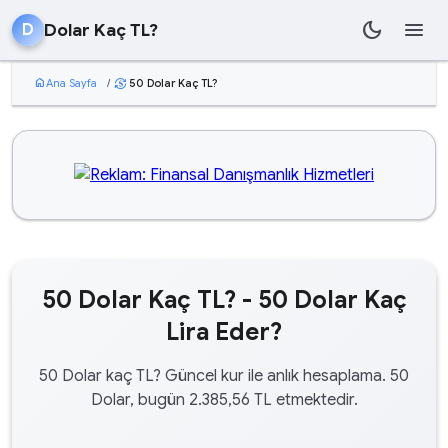
dark_mode
menu
Dolar Kaç TL?
D
home
Ana Sayfa
/
50 Dolar Kaç TL?
currency_exchange
50 Dolar Kaç TL? - 50 Dolar Kaç
Lira Eder?
50 Dolar kaç TL? Güncel kur ile anlık hesaplama. 50
Dolar, bugün 2.385,56 TL etmektedir.