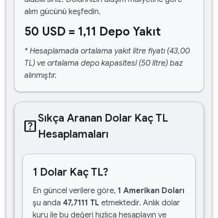
alım gücünü keşfedin.
50 USD = 1,11 Depo Yakıt
* Hesaplamada ortalama yakıt litre fiyatı (43,00
TL) ve ortalama depo kapasitesi (50 litre) baz
alınmıştır.
Sıkça Aranan Dolar Kaç TL
help_center
Hesaplamaları
1 Dolar Kaç TL?
En güncel verilere göre,
1 Amerikan Doları
şu anda
47,7111 TL
etmektedir. Anlık dolar
kuru ile bu değeri hızlıca hesaplayın ve