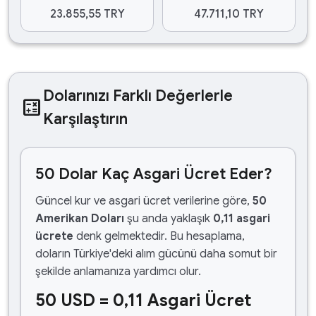
23.855,55 TRY
47.711,10 TRY
Dolarınızı Farklı Değerlerle
calculate
Karşılaştırın
50 Dolar Kaç Asgari Ücret Eder?
Güncel kur ve asgari ücret verilerine göre,
50
Amerikan Doları
şu anda yaklaşık
0,11 asgari
ücrete
denk gelmektedir. Bu hesaplama,
doların Türkiye'deki alım gücünü daha somut bir
şekilde anlamanıza yardımcı olur.
50 USD = 0,11 Asgari Ücret