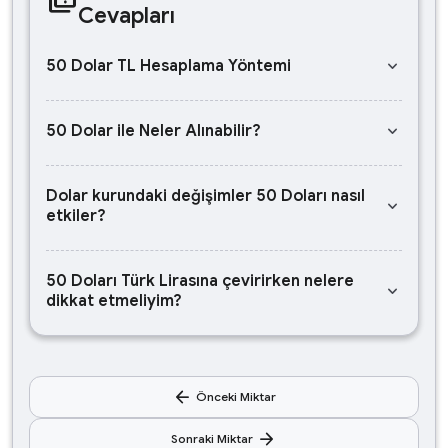
Cevapları
keyboard_arrow_down
50 Dolar TL Hesaplama Yöntemi
keyboard_arrow_down
50 Dolar ile Neler Alınabilir?
Dolar kurundaki değişimler 50 Doları nasıl
keyboard_arrow_down
etkiler?
50 Doları Türk Lirasına çevirirken nelere
keyboard_arrow_down
dikkat etmeliyim?
arrow_back
Önceki Miktar
arrow_forward
Sonraki Miktar