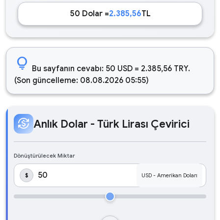
50 Dolar =
2.385,56
TL
lightbulb
Bu sayfanın cevabı: 50 USD = 2.385,56 TRY.
(Son güncelleme: 08.08.2026 05:55)
currency_exchange
Anlık Dolar - Türk Lirası Çevirici
Dönüştürülecek Miktar
$