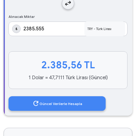
swap_horiz
Alınacak Miktar
₺
2.385,56
TL
1 Dolar = 47,7111 Türk Lirası (Güncel)
refresh
Güncel Verilerle Hesapla