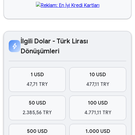
İlgili Dolar - Türk Lirası
bolt
Dönüşümleri
1 USD
10 USD
47,71 TRY
477,11 TRY
50 USD
100 USD
2.385,56 TRY
4.771,11 TRY
500 USD
1.000 USD