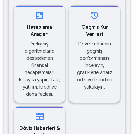
calculate
history
Hesaplama
Geçmiş Kur
Araçları
Verileri
Gelişmiş
Döviz kurlarının
algoritmalarla
geçmiş
desteklenen
performansını
finansal
inceleyin,
hesaplamaları
grafiklerle analiz
kolayca yapın: faiz,
edin ve trendleri
yatırım, kredi ve
yakalayın.
daha fazlası.
newspaper
Döviz Haberleri &