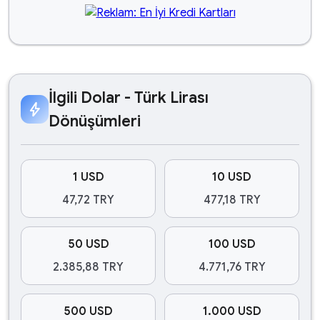
İlgili Dolar - Türk Lirası
bolt
Dönüşümleri
1 USD
10 USD
47,72 TRY
477,18 TRY
50 USD
100 USD
2.385,88 TRY
4.771,76 TRY
500 USD
1.000 USD