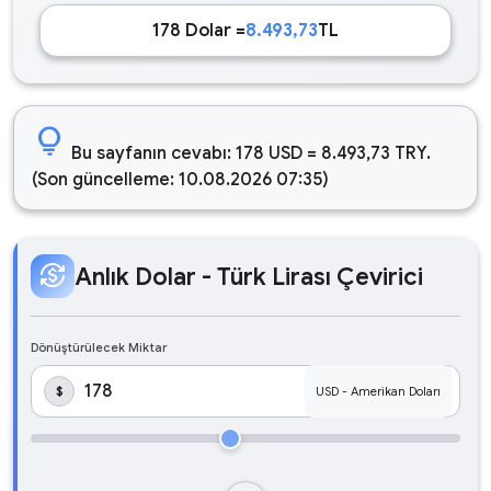
178 Dolar =
8.493,73
TL
lightbulb
Bu sayfanın cevabı: 178 USD = 8.493,73 TRY.
(Son güncelleme: 10.08.2026 07:35)
currency_exchange
Anlık Dolar - Türk Lirası Çevirici
Dönüştürülecek Miktar
$