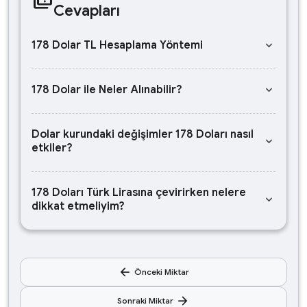
Cevapları
keyboard_arrow_down
178 Dolar TL Hesaplama Yöntemi
keyboard_arrow_down
178 Dolar ile Neler Alınabilir?
Dolar kurundaki değişimler 178 Doları nasıl
keyboard_arrow_down
etkiler?
178 Doları Türk Lirasına çevirirken nelere
keyboard_arrow_down
dikkat etmeliyim?
arrow_back
Önceki Miktar
arrow_forward
Sonraki Miktar