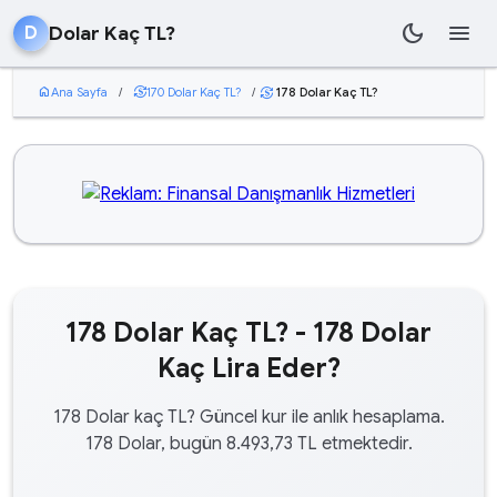
dark_mode
menu
Dolar Kaç TL?
D
home
Ana Sayfa
/
currency_exchange
170 Dolar Kaç TL?
/
178 Dolar Kaç TL?
currency_exchange
178 Dolar Kaç TL? - 178 Dolar
Kaç Lira Eder?
178 Dolar kaç TL? Güncel kur ile anlık hesaplama.
178 Dolar, bugün 8.493,73 TL etmektedir.