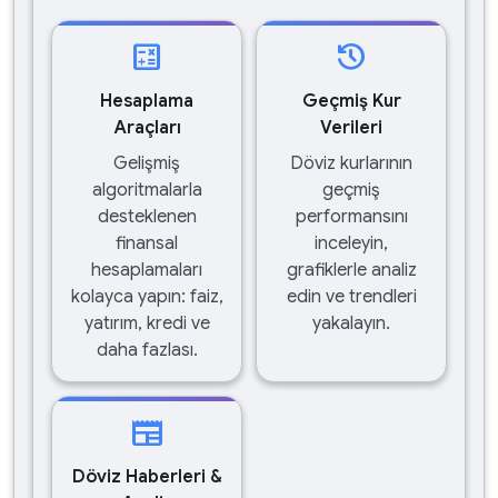
calculate
history
Hesaplama
Geçmiş Kur
Araçları
Verileri
Gelişmiş
Döviz kurlarının
algoritmalarla
geçmiş
desteklenen
performansını
finansal
inceleyin,
hesaplamaları
grafiklerle analiz
kolayca yapın: faiz,
edin ve trendleri
yatırım, kredi ve
yakalayın.
daha fazlası.
newspaper
Döviz Haberleri &