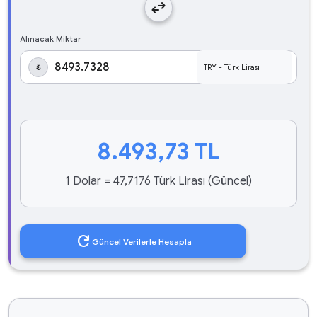
swap_horiz
Alınacak Miktar
₺
8.493,73
TL
1 Dolar = 47,7176 Türk Lirası (Güncel)
refresh
Güncel Verilerle Hesapla