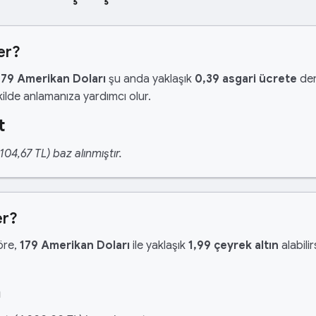
er?
179 Amerikan Doları
şu anda yaklaşık
0,39 asgari ücrete
den
ilde anlamanıza yardımcı olur.
t
04,67 TL) baz alınmıştır.
er?
göre,
179 Amerikan Doları
ile yaklaşık
1,99 çeyrek altın
alabilir
n