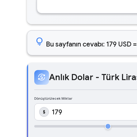
lightbulb
Bu sayfanın cevabı: 179 USD =
Anlık Dolar - Türk Lira
currency_exchange
Dönüştürülecek Miktar
$