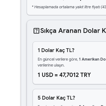
* Hesaplamada ortalama yakıt litre fiyatı (43
help_center
Sıkça Aranan Dolar 
1 Dolar Kaç TL?
En güncel verilere göre,
1 Amerikan Dol
verilerine ulaşın.
1 USD = 47,7012 TRY
5 Dolar Kaç TL?