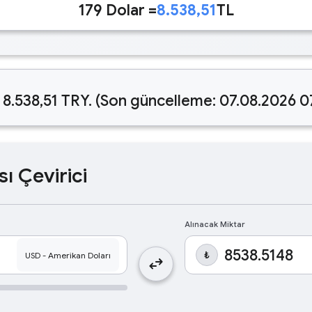
179 Dolar =
8.538,51
TL
 8.538,51 TRY. (Son güncelleme: 07.08.2026 0
sı Çevirici
Alınacak Miktar
₺
swap_horiz