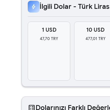
İlgili Dolar - Türk Lir
bolt
1 USD
10 USD
47,70 TRY
477,01 TRY
calculate
Dolarınızı Farklı Değerl