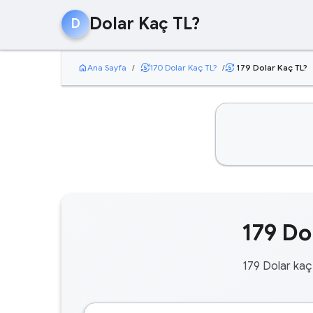
Dolar Kaç TL?
D
home
currency_exchange
Ana Sayfa
/
170 Dolar Kaç TL?
/
179 Dolar Kaç TL?
currency_exchange
179 Do
179 Dolar kaç