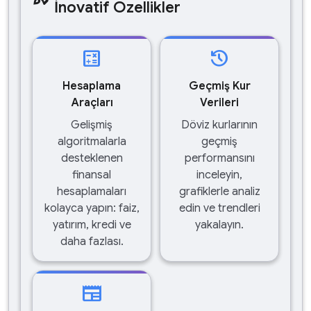
İnovatif Özellikler
calculate
history
Hesaplama
Geçmiş Kur
Araçları
Verileri
Gelişmiş
Döviz kurlarının
algoritmalarla
geçmiş
desteklenen
performansını
finansal
inceleyin,
hesaplamaları
grafiklerle analiz
kolayca yapın: faiz,
edin ve trendleri
yatırım, kredi ve
yakalayın.
daha fazlası.
newspaper