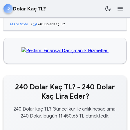
dark_mode
menu
Dolar Kaç TL?
D
home
Ana Sayfa
/
240 Dolar Kaç TL?
currency_exchange
240 Dolar Kaç TL? - 240 Dolar
Kaç Lira Eder?
240 Dolar kaç TL? Güncel kur ile anlık hesaplama.
240 Dolar, bugün 11.450,66 TL etmektedir.