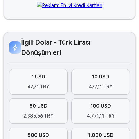
İlgili Dolar - Türk Lirası
bolt
Dönüşümleri
1 USD
10 USD
47,71 TRY
477,11 TRY
50 USD
100 USD
2.385,56 TRY
4.771,11 TRY
500 USD
1.000 USD