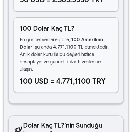
50 USD = 2.385,5550 TRY
100 Dolar Kaç TL?
En güncel verilere göre,
100 Amerikan
Doları
şu anda
4.771,1100 TL
etmektedir.
Anlık dolar kuru ile bu değeri hızlıca
hesaplayın ve güncel dolar tl verilerine
ulaşın.
100 USD = 4.771,1100 TRY
Dolar Kaç TL?'nin Sunduğu
rocket_launch