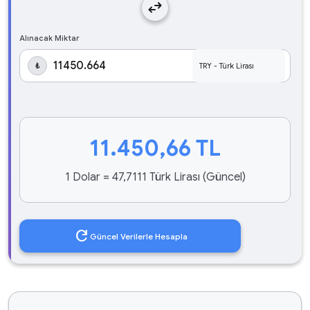
swap_horiz
Alınacak Miktar
₺
11.450,66
TL
1 Dolar = 47,7111 Türk Lirası (Güncel)
refresh
Güncel Verilerle Hesapla