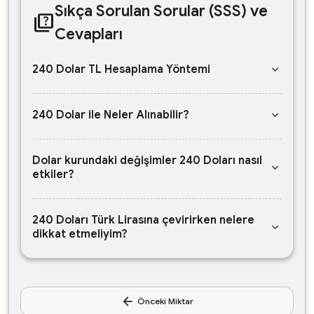
Sıkça Sorulan Sorular (SSS) ve
quiz
Cevapları
keyboard_arrow_down
240 Dolar TL Hesaplama Yöntemi
keyboard_arrow_down
240 Dolar ile Neler Alınabilir?
Dolar kurundaki değişimler 240 Doları nasıl
keyboard_arrow_down
etkiler?
240 Doları Türk Lirasına çevirirken nelere
keyboard_arrow_down
dikkat etmeliyim?
arrow_back
Önceki Miktar