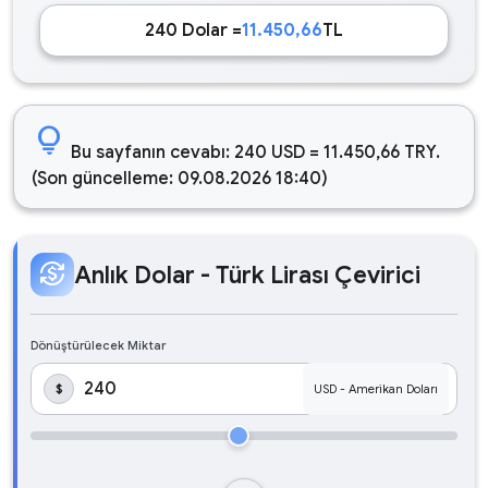
240 Dolar =
11.450,66
TL
lightbulb
Bu sayfanın cevabı: 240 USD = 11.450,66 TRY.
(Son güncelleme: 09.08.2026 18:40)
currency_exchange
Anlık Dolar - Türk Lirası Çevirici
Dönüştürülecek Miktar
$