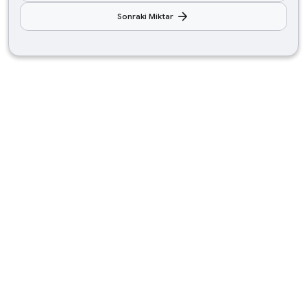
arrow_forward
Sonraki Miktar