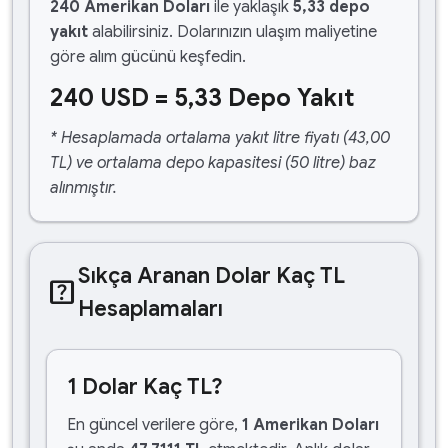
240 Amerikan Doları
ile yaklaşık
5,33 depo
yakıt
alabilirsiniz. Dolarınızın ulaşım maliyetine
göre alım gücünü keşfedin.
240 USD = 5,33 Depo Yakıt
* Hesaplamada ortalama yakıt litre fiyatı (43,00
TL) ve ortalama depo kapasitesi (50 litre) baz
alınmıştır.
Sıkça Aranan Dolar Kaç TL
help_center
Hesaplamaları
1 Dolar Kaç TL?
En güncel verilere göre,
1 Amerikan Doları