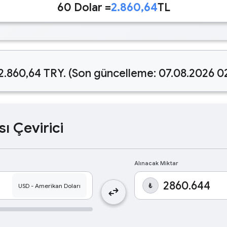
60 Dolar =
2.860,64
TL
2.860,64 TRY. (Son güncelleme: 07.08.2026 0
sı Çevirici
Alınacak Miktar
₺
swap_horiz