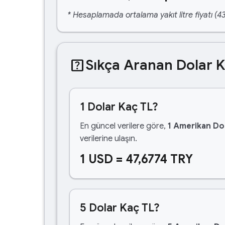
* Hesaplamada ortalama yakıt litre fiyatı (43
help_center
Sıkça Aranan Dolar 
1 Dolar Kaç TL?
En güncel verilere göre,
1 Amerikan Dol
verilerine ulaşın.
1 USD = 47,6774 TRY
5 Dolar Kaç TL?