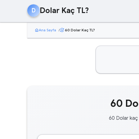
Dolar Kaç TL?
D
home
Ana Sayfa
/
60 Dolar Kaç TL?
currency_exchange
60 Dol
60 Dolar kaç 