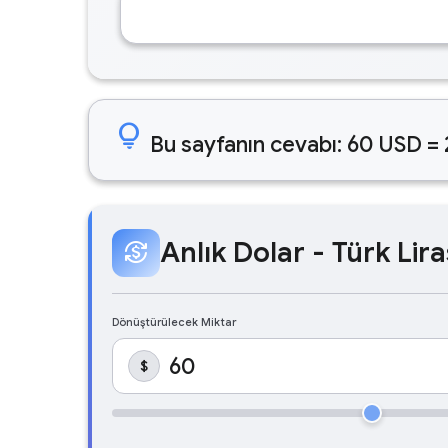
lightbulb
Bu sayfanın cevabı: 60 USD = 
Anlık Dolar - Türk Lira
currency_exchange
Dönüştürülecek Miktar
$