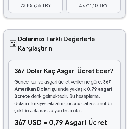
23.855,55 TRY
47.711,10 TRY
Dolarınızı Farklı Değerlerle
calculate
Karşılaştırın
367 Dolar Kaç Asgari Ücret Eder?
Güncel kur ve asgari ücret verilerine göre,
367
Amerikan Doları
şu anda yaklaşık
0,79 asgari
ücrete
denk gelmektedir. Bu hesaplama,
doların Türkiye'deki alım gücünü daha somut bir
şekilde anlamanıza yardımcı olur.
367 USD = 0,79 Asgari Ücret