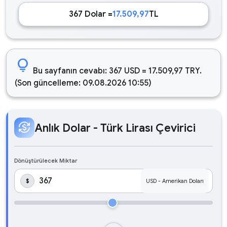
367 Dolar =
17.509,97
TL
lightbulb
Bu sayfanın cevabı: 367 USD = 17.509,97 TRY.
(Son güncelleme: 09.08.2026 10:55)
currency_exchange
Anlık Dolar - Türk Lirası Çevirici
Dönüştürülecek Miktar
$