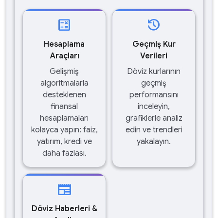
calculate
history
Hesaplama
Geçmiş Kur
Araçları
Verileri
Gelişmiş
Döviz kurlarının
algoritmalarla
geçmiş
desteklenen
performansını
finansal
inceleyin,
hesaplamaları
grafiklerle analiz
kolayca yapın: faiz,
edin ve trendleri
yatırım, kredi ve
yakalayın.
daha fazlası.
newspaper
Döviz Haberleri &