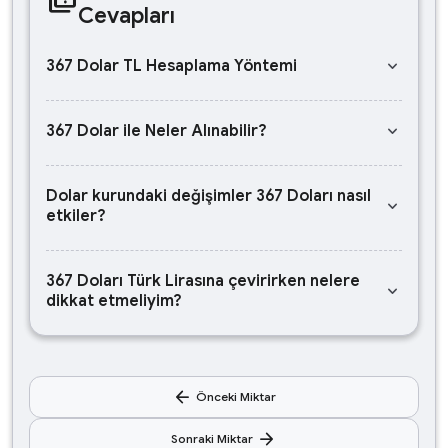
Cevapları
keyboard_arrow_down
367 Dolar TL Hesaplama Yöntemi
keyboard_arrow_down
367 Dolar ile Neler Alınabilir?
Dolar kurundaki değişimler 367 Doları nasıl
keyboard_arrow_down
etkiler?
367 Doları Türk Lirasına çevirirken nelere
keyboard_arrow_down
dikkat etmeliyim?
arrow_back
Önceki Miktar
arrow_forward
Sonraki Miktar