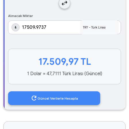
swap_horiz
Alınacak Miktar
₺
17.509,97
TL
1 Dolar = 47,7111 Türk Lirası (Güncel)
refresh
Güncel Verilerle Hesapla