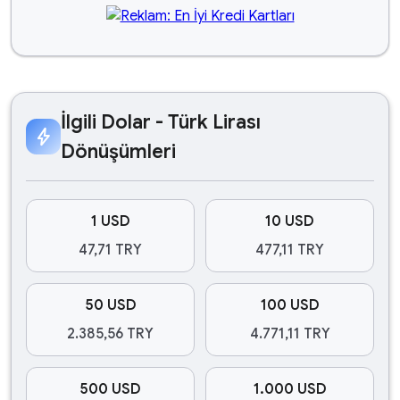
İlgili Dolar - Türk Lirası
bolt
Dönüşümleri
1 USD
10 USD
47,71 TRY
477,11 TRY
50 USD
100 USD
2.385,56 TRY
4.771,11 TRY
500 USD
1.000 USD