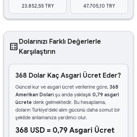
23.852,55 TRY
47.705,10 TRY
Dolarınızı Farklı Değerlerle
calculate
Karşılaştırın
368 Dolar Kaç Asgari Ücret Eder?
Güncel kur ve asgari ücret verilerine göre,
368
Amerikan Doları
şu anda yaklaşık
0,79 asgari
ücrete
denk gelmektedir. Bu hesaplama,
doların Türkiye'deki alım gücünü daha somut bir
şekilde anlamanıza yardımcı olur.
368 USD = 0,79 Asgari Ücret