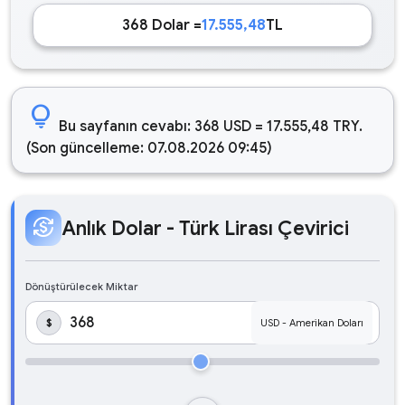
368 Dolar =
17.555,48
TL
lightbulb
Bu sayfanın cevabı: 368 USD = 17.555,48 TRY.
(Son güncelleme: 07.08.2026 09:45)
currency_exchange
Anlık Dolar - Türk Lirası Çevirici
Dönüştürülecek Miktar
$