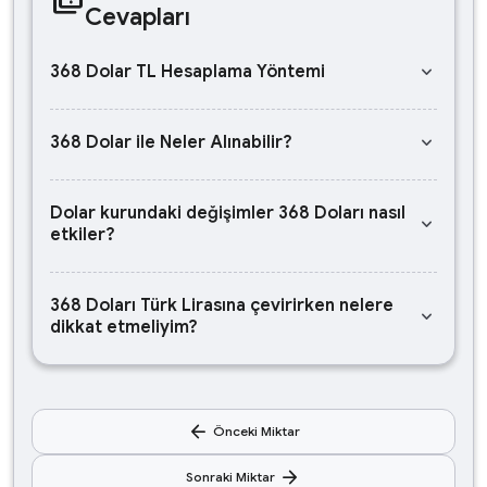
Cevapları
keyboard_arrow_down
368 Dolar TL Hesaplama Yöntemi
keyboard_arrow_down
368 Dolar ile Neler Alınabilir?
Dolar kurundaki değişimler 368 Doları nasıl
keyboard_arrow_down
etkiler?
368 Doları Türk Lirasına çevirirken nelere
keyboard_arrow_down
dikkat etmeliyim?
arrow_back
Önceki Miktar
arrow_forward
Sonraki Miktar