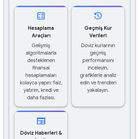
calculate
history
Hesaplama
Geçmiş Kur
Araçları
Verileri
Gelişmiş
Döviz kurlarının
algoritmalarla
geçmiş
desteklenen
performansını
finansal
inceleyin,
hesaplamaları
grafiklerle analiz
kolayca yapın: faiz,
edin ve trendleri
yatırım, kredi ve
yakalayın.
daha fazlası.
newspaper
Döviz Haberleri &