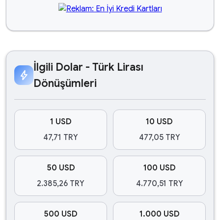
İlgili Dolar - Türk Lirası
bolt
Dönüşümleri
1 USD
10 USD
47,71 TRY
477,05 TRY
50 USD
100 USD
2.385,26 TRY
4.770,51 TRY
500 USD
1.000 USD