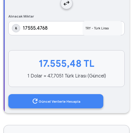
swap_horiz
Alınacak Miktar
₺
17.555,48
TL
1 Dolar = 47,7051 Türk Lirası (Güncel)
refresh
Güncel Verilerle Hesapla