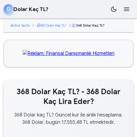
dark_mode
menu
Dolar Kaç TL?
D
home
Ana Sayfa
/
currency_exchange
360 Dolar Kaç TL?
/
368 Dolar Kaç TL?
currency_exchange
368 Dolar Kaç TL? - 368 Dolar
Kaç Lira Eder?
368 Dolar kaç TL? Güncel kur ile anlık hesaplama.
368 Dolar, bugün 17.555,48 TL etmektedir.