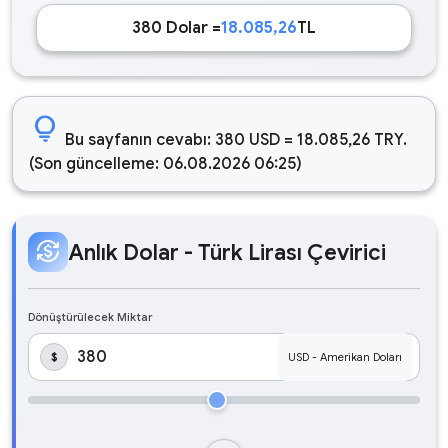
380 Dolar =
18.085,26
TL
lightbulb
Bu sayfanın cevabı: 380 USD = 18.085,26 TRY.
(Son güncelleme: 06.08.2026 06:25)
currency_exchange
Anlık Dolar - Türk Lirası Çevirici
Dönüştürülecek Miktar
$