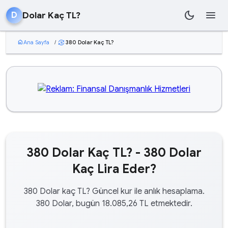
dark_mode
menu
Dolar Kaç TL?
D
home
Ana Sayfa
/
380 Dolar Kaç TL?
currency_exchange
380 Dolar Kaç TL? - 380 Dolar
Kaç Lira Eder?
380 Dolar kaç TL? Güncel kur ile anlık hesaplama.
380 Dolar, bugün 18.085,26 TL etmektedir.