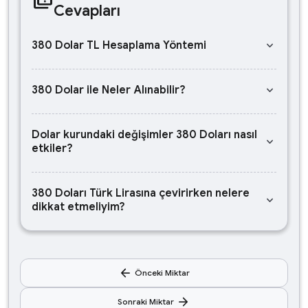
Cevapları
keyboard_arrow_down
380 Dolar TL Hesaplama Yöntemi
keyboard_arrow_down
380 Dolar ile Neler Alınabilir?
Dolar kurundaki değişimler 380 Doları nasıl
keyboard_arrow_down
etkiler?
380 Doları Türk Lirasına çevirirken nelere
keyboard_arrow_down
dikkat etmeliyim?
arrow_back
Önceki Miktar
arrow_forward
Sonraki Miktar