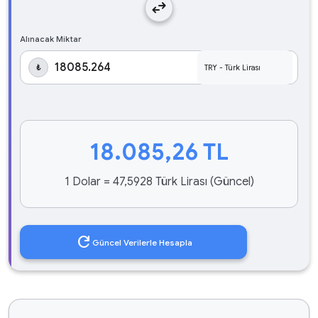
swap_horiz
Alınacak Miktar
₺
18.085,26
TL
1 Dolar = 47,5928 Türk Lirası (Güncel)
refresh
Güncel Verilerle Hesapla