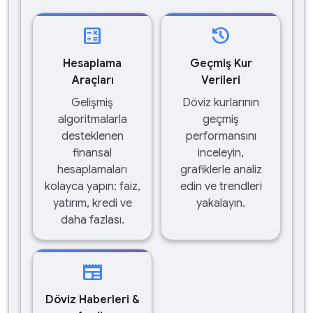
calculate
history
Hesaplama
Geçmiş Kur
Araçları
Verileri
Gelişmiş
Döviz kurlarının
algoritmalarla
geçmiş
desteklenen
performansını
finansal
inceleyin,
hesaplamaları
grafiklerle analiz
kolayca yapın: faiz,
edin ve trendleri
yatırım, kredi ve
yakalayın.
daha fazlası.
newspaper
Döviz Haberleri &