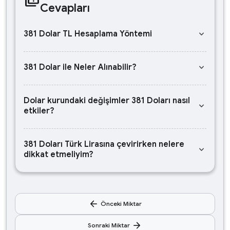
Cevapları
keyboard_arrow_down
381 Dolar TL Hesaplama Yöntemi
keyboard_arrow_down
381 Dolar ile Neler Alınabilir?
Dolar kurundaki değişimler 381 Doları nasıl
keyboard_arrow_down
etkiler?
381 Doları Türk Lirasına çevirirken nelere
keyboard_arrow_down
dikkat etmeliyim?
arrow_back
Önceki Miktar
arrow_forward
Sonraki Miktar