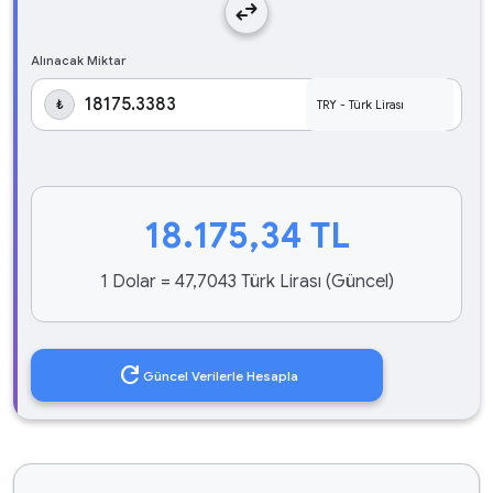
swap_horiz
Alınacak Miktar
₺
18.175,34
TL
1 Dolar = 47,7043 Türk Lirası (Güncel)
refresh
Güncel Verilerle Hesapla