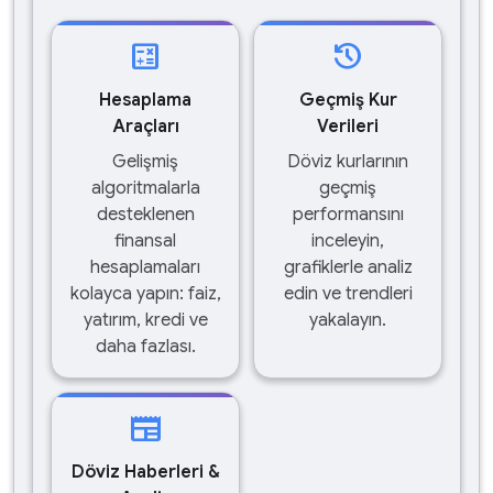
calculate
history
Hesaplama
Geçmiş Kur
Araçları
Verileri
Gelişmiş
Döviz kurlarının
algoritmalarla
geçmiş
desteklenen
performansını
finansal
inceleyin,
hesaplamaları
grafiklerle analiz
kolayca yapın: faiz,
edin ve trendleri
yatırım, kredi ve
yakalayın.
daha fazlası.
newspaper
Döviz Haberleri &