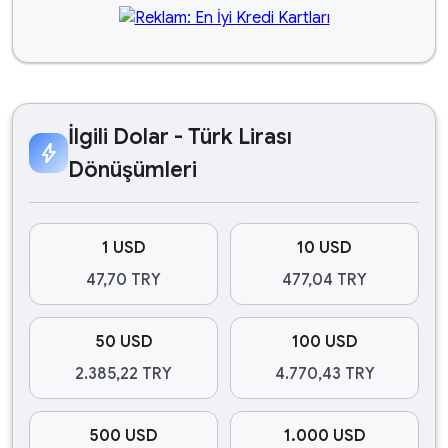
İlgili Dolar - Türk Lirası
bolt
Dönüşümleri
1 USD
10 USD
47,70 TRY
477,04 TRY
50 USD
100 USD
2.385,22 TRY
4.770,43 TRY
500 USD
1.000 USD