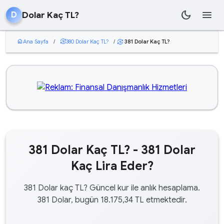
dark_mode
menu
Dolar Kaç TL?
D
home
Ana Sayfa
/
currency_exchange
380 Dolar Kaç TL?
/
381 Dolar Kaç TL?
currency_exchange
381 Dolar Kaç TL? - 381 Dolar
Kaç Lira Eder?
381 Dolar kaç TL? Güncel kur ile anlık hesaplama.
381 Dolar, bugün 18.175,34 TL etmektedir.