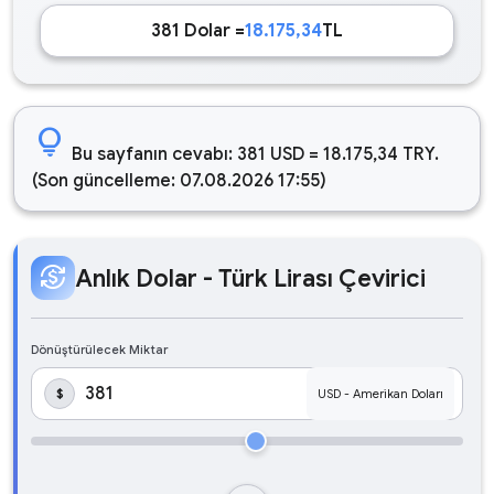
381 Dolar =
18.175,34
TL
lightbulb
Bu sayfanın cevabı: 381 USD = 18.175,34 TRY.
(Son güncelleme: 07.08.2026 17:55)
currency_exchange
Anlık Dolar - Türk Lirası Çevirici
Dönüştürülecek Miktar
$