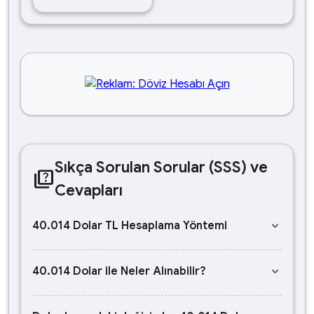
Sıkça Sorulan Sorular (SSS) ve
quiz
Cevapları
keyboard_arrow_down
40.014 Dolar TL Hesaplama Yöntemi
keyboard_arrow_down
40.014 Dolar ile Neler Alınabilir?