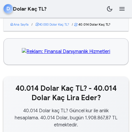
dark_mode
menu
Dolar Kaç TL?
D
home
Ana Sayfa
/
currency_exchange
40.000 Dolar Kaç TL?
/
40.014 Dolar Kaç TL?
currency_exchange
40.014 Dolar Kaç TL? - 40.014
Dolar Kaç Lira Eder?
40.014 Dolar kaç TL? Güncel kur ile anlık
hesaplama. 40.014 Dolar, bugün 1.908.867,87 TL
etmektedir.