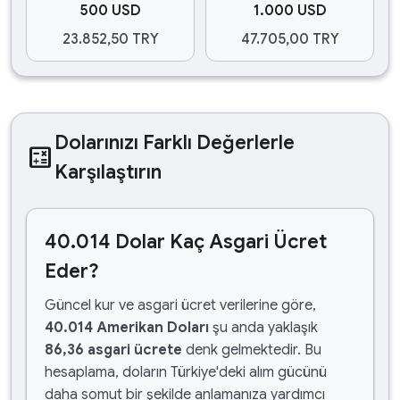
500 USD
1.000 USD
23.852,50 TRY
47.705,00 TRY
Dolarınızı Farklı Değerlerle
calculate
Karşılaştırın
40.014 Dolar Kaç Asgari Ücret
Eder?
Güncel kur ve asgari ücret verilerine göre,
40.014 Amerikan Doları
şu anda yaklaşık
86,36 asgari ücrete
denk gelmektedir. Bu
hesaplama, doların Türkiye'deki alım gücünü
daha somut bir şekilde anlamanıza yardımcı