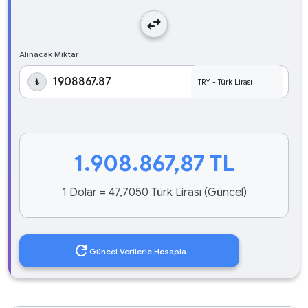
swap_horiz
Alınacak Miktar
₺
1.908.867,87
TL
1 Dolar = 47,7050 Türk Lirası (Güncel)
refresh
Güncel Verilerle Hesapla