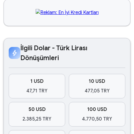
İlgili Dolar - Türk Lirası
bolt
Dönüşümleri
1 USD
10 USD
47,71 TRY
477,05 TRY
50 USD
100 USD
2.385,25 TRY
4.770,50 TRY