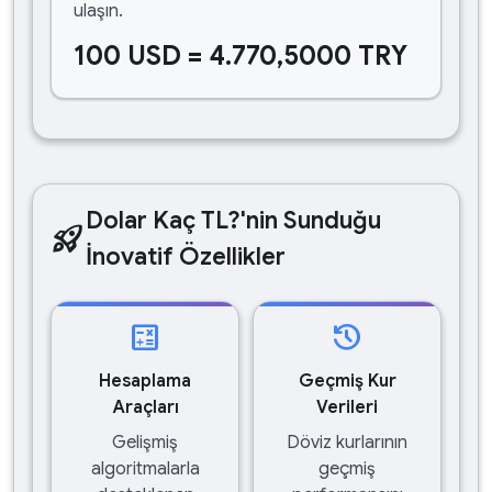
ulaşın.
100 USD = 4.770,5000 TRY
Dolar Kaç TL?'nin Sunduğu
rocket_launch
İnovatif Özellikler
calculate
history
Hesaplama
Geçmiş Kur
Araçları
Verileri
Gelişmiş
Döviz kurlarının
algoritmalarla
geçmiş