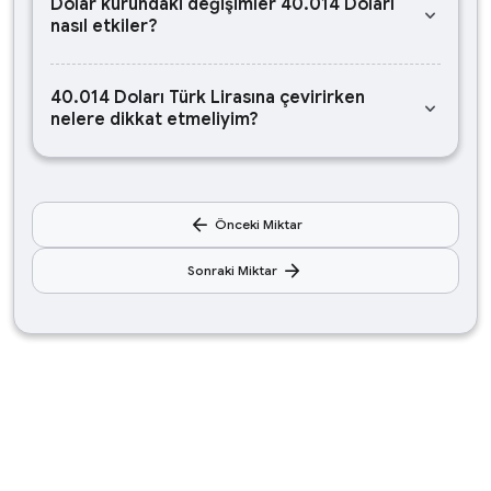
Dolar kurundaki değişimler 40.014 Doları
keyboard_arrow_down
nasıl etkiler?
40.014 Doları Türk Lirasına çevirirken
keyboard_arrow_down
nelere dikkat etmeliyim?
arrow_back
Önceki Miktar
arrow_forward
Sonraki Miktar