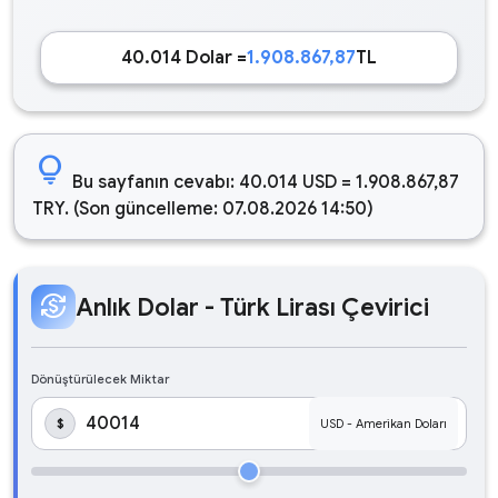
40.014 Dolar =
1.908.867,87
TL
lightbulb
Bu sayfanın cevabı: 40.014 USD = 1.908.867,87
TRY. (Son güncelleme: 07.08.2026 14:50)
currency_exchange
Anlık Dolar - Türk Lirası Çevirici
Dönüştürülecek Miktar
$