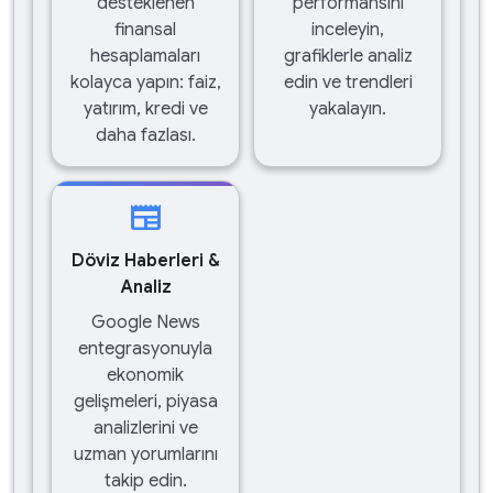
desteklenen
performansını
finansal
inceleyin,
hesaplamaları
grafiklerle analiz
kolayca yapın: faiz,
edin ve trendleri
yatırım, kredi ve
yakalayın.
daha fazlası.
newspaper
Döviz Haberleri &
Analiz
Google News
entegrasyonuyla
ekonomik
gelişmeleri, piyasa
analizlerini ve
uzman yorumlarını
takip edin.