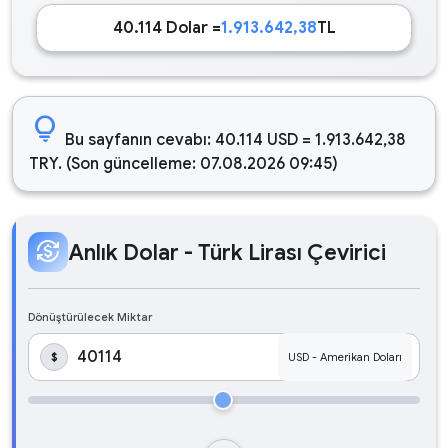
40.114 Dolar =
1.913.642,38
TL
lightbulb
Bu sayfanın cevabı: 40.114 USD = 1.913.642,38
TRY. (Son güncelleme: 07.08.2026 09:45)
currency_exchange
Anlık Dolar - Türk Lirası Çevirici
Dönüştürülecek Miktar
$