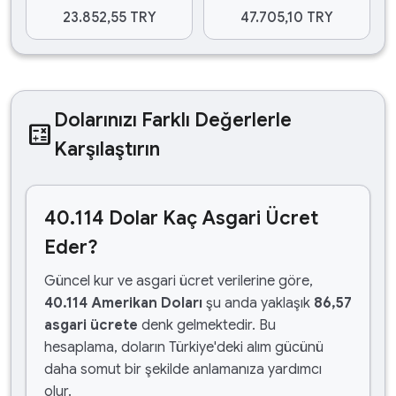
23.852,55 TRY
47.705,10 TRY
Dolarınızı Farklı Değerlerle
calculate
Karşılaştırın
40.114 Dolar Kaç Asgari Ücret
Eder?
Güncel kur ve asgari ücret verilerine göre,
40.114 Amerikan Doları
şu anda yaklaşık
86,57
asgari ücrete
denk gelmektedir. Bu
hesaplama, doların Türkiye'deki alım gücünü
daha somut bir şekilde anlamanıza yardımcı
olur.