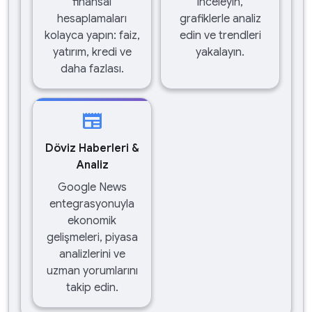
finansal
inceleyin,
hesaplamaları
grafiklerle analiz
kolayca yapın: faiz,
edin ve trendleri
yatırım, kredi ve
yakalayın.
daha fazlası.
newspaper
Döviz Haberleri &
Analiz
Google News
entegrasyonuyla
ekonomik
gelişmeleri, piyasa
analizlerini ve
uzman yorumlarını
takip edin.