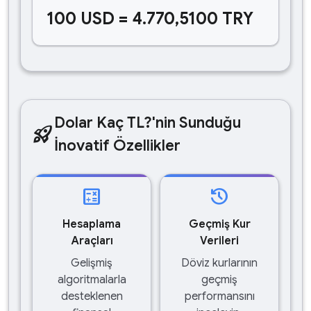
100 USD = 4.770,5100 TRY
Dolar Kaç TL?'nin Sunduğu
rocket_launch
İnovatif Özellikler
calculate
history
Hesaplama
Geçmiş Kur
Araçları
Verileri
Gelişmiş
Döviz kurlarının
algoritmalarla
geçmiş
desteklenen
performansını