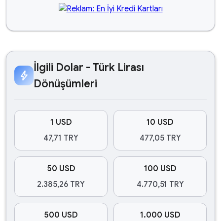
İlgili Dolar - Türk Lirası
bolt
Dönüşümleri
1 USD
10 USD
47,71 TRY
477,05 TRY
50 USD
100 USD
2.385,26 TRY
4.770,51 TRY
500 USD
1.000 USD