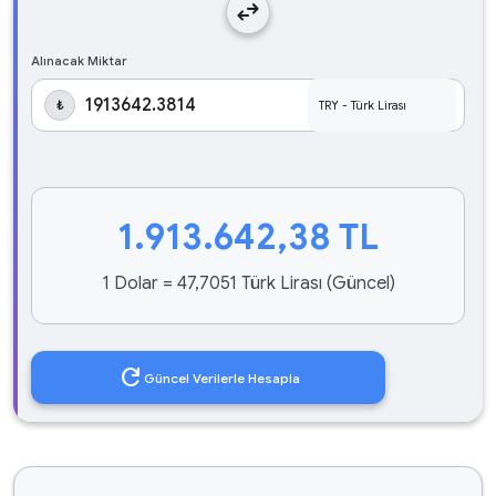
swap_horiz
Alınacak Miktar
₺
1.913.642,38
TL
1 Dolar = 47,7051 Türk Lirası (Güncel)
refresh
Güncel Verilerle Hesapla