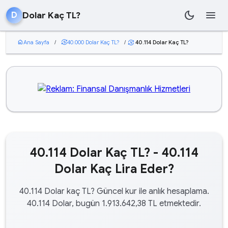
dark_mode
menu
Dolar Kaç TL?
D
home
Ana Sayfa
/
currency_exchange
40.000 Dolar Kaç TL?
/
40.114 Dolar Kaç TL?
currency_exchange
40.114 Dolar Kaç TL? - 40.114
Dolar Kaç Lira Eder?
40.114 Dolar kaç TL? Güncel kur ile anlık hesaplama.
40.114 Dolar, bugün 1.913.642,38 TL etmektedir.