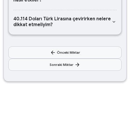
nasıl etkiler?
40.114 Doları Türk Lirasına çevirirken nelere
keyboard_arrow_down
dikkat etmeliyim?
arrow_back
Önceki Miktar
arrow_forward
Sonraki Miktar