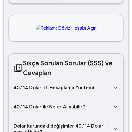
Sıkça Sorulan Sorular (SSS) ve
quiz
Cevapları
keyboard_arrow_down
40.114 Dolar TL Hesaplama Yöntemi
keyboard_arrow_down
40.114 Dolar ile Neler Alınabilir?
Dolar kurundaki değişimler 40.114 Doları
keyboard_arrow_down