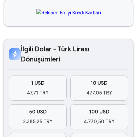
İlgili Dolar - Türk Lirası
bolt
Dönüşümleri
1 USD
10 USD
47,71 TRY
477,05 TRY
50 USD
100 USD
2.385,25 TRY
4.770,50 TRY