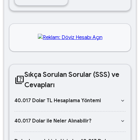
Sıkça Sorulan Sorular (SSS) ve
quiz
Cevapları
keyboard_arrow_down
40.017 Dolar TL Hesaplama Yöntemi
keyboard_arrow_down
40.017 Dolar ile Neler Alınabilir?