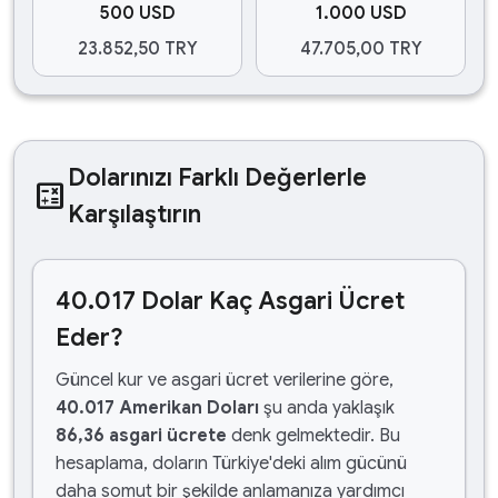
500 USD
1.000 USD
23.852,50 TRY
47.705,00 TRY
Dolarınızı Farklı Değerlerle
calculate
Karşılaştırın
40.017 Dolar Kaç Asgari Ücret
Eder?
Güncel kur ve asgari ücret verilerine göre,
40.017 Amerikan Doları
şu anda yaklaşık
86,36 asgari ücrete
denk gelmektedir. Bu
hesaplama, doların Türkiye'deki alım gücünü
daha somut bir şekilde anlamanıza yardımcı