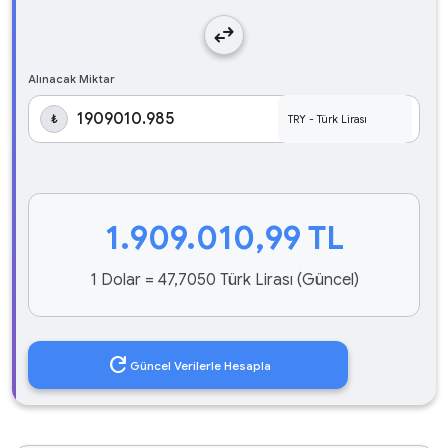
swap_horiz
Alınacak Miktar
₺
1.909.010,99
TL
1 Dolar = 47,7050 Türk Lirası (Güncel)
refresh
Güncel Verilerle Hesapla