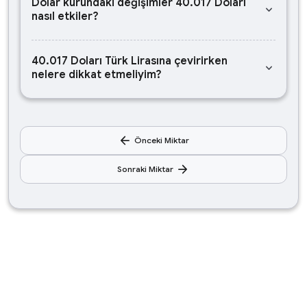
Dolar kurundaki değişimler 40.017 Doları
keyboard_arrow_down
nasıl etkiler?
40.017 Doları Türk Lirasına çevirirken
keyboard_arrow_down
nelere dikkat etmeliyim?
arrow_back
Önceki Miktar
arrow_forward
Sonraki Miktar