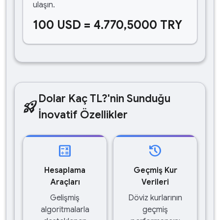
ulaşın.
100 USD = 4.770,5000 TRY
Dolar Kaç TL?'nin Sunduğu
rocket_launch
İnovatif Özellikler
calculate
history
Hesaplama
Geçmiş Kur
Araçları
Verileri
Gelişmiş
Döviz kurlarının
algoritmalarla
geçmiş