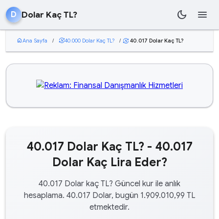
dark_mode
menu
Dolar Kaç TL?
D
home
Ana Sayfa
/
currency_exchange
40.000 Dolar Kaç TL?
/
40.017 Dolar Kaç TL?
currency_exchange
40.017 Dolar Kaç TL? - 40.017
Dolar Kaç Lira Eder?
40.017 Dolar kaç TL? Güncel kur ile anlık
hesaplama. 40.017 Dolar, bugün 1.909.010,99 TL
etmektedir.