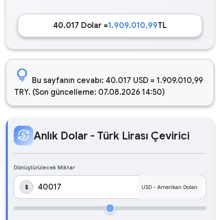
40.017 Dolar =
1.909.010,99
TL
lightbulb
Bu sayfanın cevabı: 40.017 USD = 1.909.010,99
TRY. (Son güncelleme: 07.08.2026 14:50)
currency_exchange
Anlık Dolar - Türk Lirası Çevirici
Dönüştürülecek Miktar
$