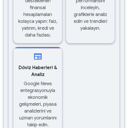
desteklenen
performansını
finansal
inceleyin,
hesaplamaları
grafiklerle analiz
kolayca yapın: faiz,
edin ve trendleri
yatırım, kredi ve
yakalayın.
daha fazlası.
newspaper
Döviz Haberleri &
Analiz
Google News
entegrasyonuyla
ekonomik
gelişmeleri, piyasa
analizlerini ve
uzman yorumlarını
takip edin.