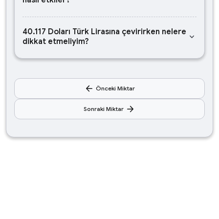
nasıl etkiler?
40.117 Doları Türk Lirasına çevirirken nelere
keyboard_arrow_down
dikkat etmeliyim?
arrow_back
Önceki Miktar
arrow_forward
Sonraki Miktar