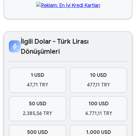
İlgili Dolar - Türk Lirası
bolt
Dönüşümleri
1 USD
10 USD
47,71 TRY
477,11 TRY
50 USD
100 USD
2.385,56 TRY
4.771,11 TRY
500 USD
1.000 USD