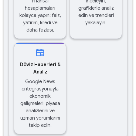
finansal
inceleyin,
hesaplamaları
grafiklerle analiz
kolayca yapın: faiz,
edin ve trendleri
yatırım, kredi ve
yakalayın.
daha fazlası.
newspaper
Döviz Haberleri &
Analiz
Google News
entegrasyonuyla
ekonomik
gelişmeleri, piyasa
analizlerini ve
uzman yorumlarını
takip edin.