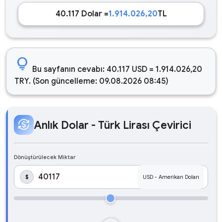
40.117 Dolar =
1.914.026,20
TL
lightbulb
Bu sayfanın cevabı: 40.117 USD = 1.914.026,20
TRY. (Son güncelleme: 09.08.2026 08:45)
currency_exchange
Anlık Dolar - Türk Lirası Çevirici
Dönüştürülecek Miktar
$