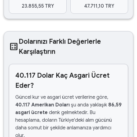
23.855,55 TRY
47.711,10 TRY
Dolarınızı Farklı Değerlerle
calculate
Karşılaştırın
40.117 Dolar Kaç Asgari Ücret
Eder?
Güncel kur ve asgari ücret verilerine göre,
40.117 Amerikan Doları
şu anda yaklaşık
86,59
asgari ücrete
denk gelmektedir. Bu
hesaplama, doların Türkiye'deki alım gücünü
daha somut bir şekilde anlamanıza yardımcı
olur.