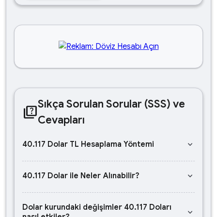
Sıkça Sorulan Sorular (SSS) ve
quiz
Cevapları
keyboard_arrow_down
40.117 Dolar TL Hesaplama Yöntemi
keyboard_arrow_down
40.117 Dolar ile Neler Alınabilir?
Dolar kurundaki değişimler 40.117 Doları
keyboard_arrow_down