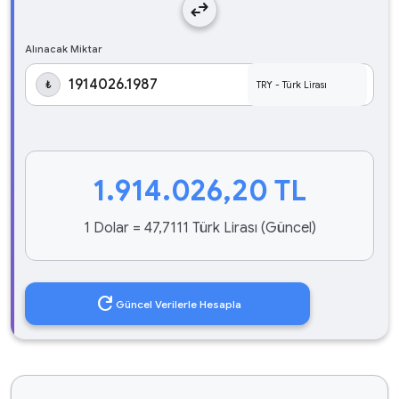
swap_horiz
Alınacak Miktar
₺
1.914.026,20
TL
1 Dolar = 47,7111 Türk Lirası (Güncel)
refresh
Güncel Verilerle Hesapla