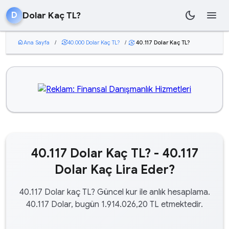
dark_mode
menu
Dolar Kaç TL?
D
home
Ana Sayfa
/
currency_exchange
40.000 Dolar Kaç TL?
/
40.117 Dolar Kaç TL?
currency_exchange
40.117 Dolar Kaç TL? - 40.117
Dolar Kaç Lira Eder?
40.117 Dolar kaç TL? Güncel kur ile anlık hesaplama.
40.117 Dolar, bugün 1.914.026,20 TL etmektedir.