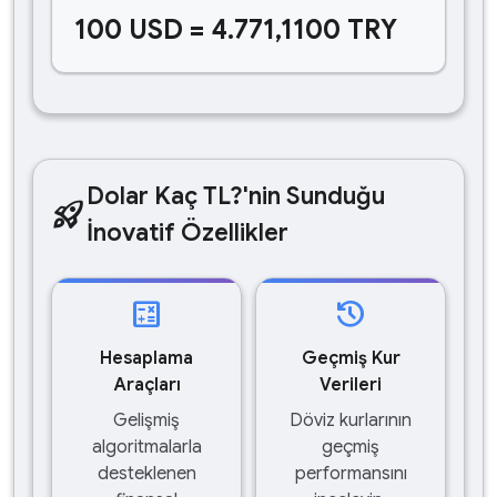
100 USD = 4.771,1100 TRY
Dolar Kaç TL?'nin Sunduğu
rocket_launch
İnovatif Özellikler
calculate
history
Hesaplama
Geçmiş Kur
Araçları
Verileri
Gelişmiş
Döviz kurlarının
algoritmalarla
geçmiş
desteklenen
performansını