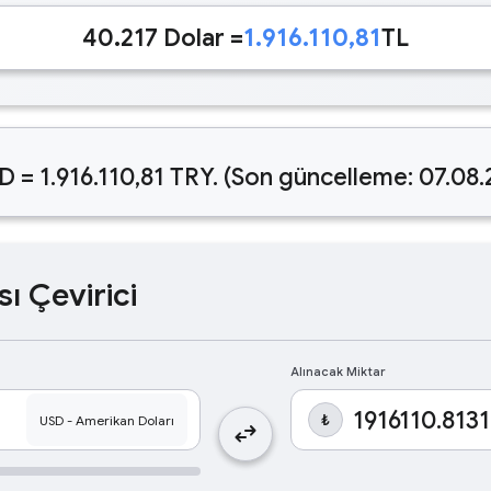
40.217 Dolar =
1.916.110,81
TL
D = 1.916.110,81 TRY. (Son güncelleme: 07.08
sı Çevirici
Alınacak Miktar
₺
swap_horiz