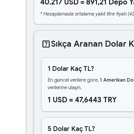
40.217 USD = 891,21 Depo Y
* Hesaplamada ortalama yakıt litre fiyatı (43
help_center
Sıkça Aranan Dolar 
1 Dolar Kaç TL?
En güncel verilere göre,
1 Amerikan Dol
verilerine ulaşın.
1 USD = 47,6443 TRY
5 Dolar Kaç TL?