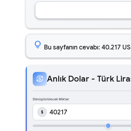
lightbulb
Bu sayfanın cevabı: 40.217 US
Anlık Dolar - Türk Lira
currency_exchange
Dönüştürülecek Miktar
$