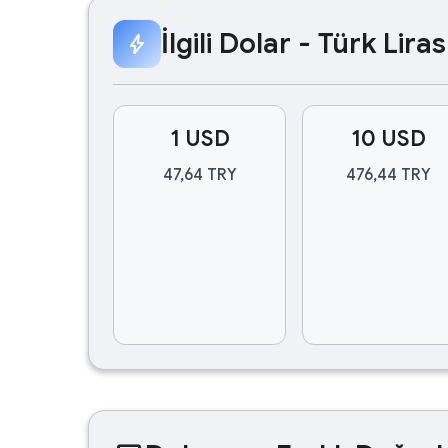
İlgili Dolar - Türk Lir
bolt
1 USD
10 USD
47,64 TRY
476,44 TRY