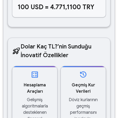
100 USD = 4.771,1100 TRY
Dolar Kaç TL?'nin Sunduğu
rocket_launch
İnovatif Özellikler
calculate
history
Hesaplama
Geçmiş Kur
Araçları
Verileri
Gelişmiş
Döviz kurlarının
algoritmalarla
geçmiş
desteklenen
performansını