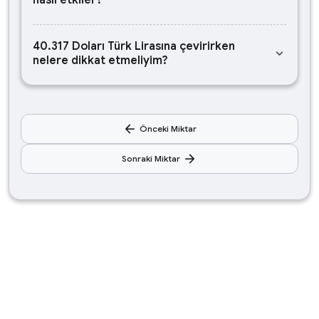
nasıl etkiler?
40.317 Doları Türk Lirasına çevirirken
keyboard_arrow_down
nelere dikkat etmeliyim?
arrow_back
Önceki Miktar
arrow_forward
Sonraki Miktar