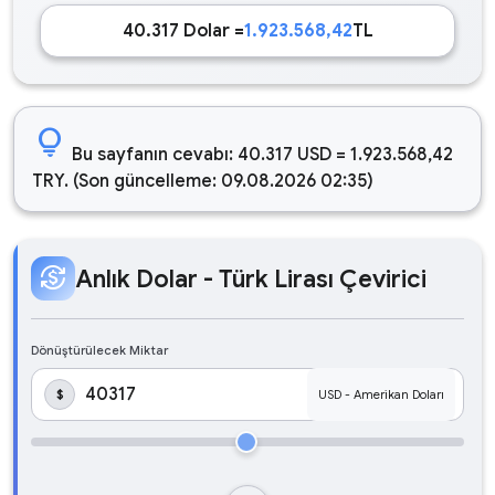
40.317 Dolar =
1.923.568,42
TL
lightbulb
Bu sayfanın cevabı: 40.317 USD = 1.923.568,42
TRY. (Son güncelleme: 09.08.2026 02:35)
currency_exchange
Anlık Dolar - Türk Lirası Çevirici
Dönüştürülecek Miktar
$