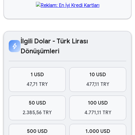
İlgili Dolar - Türk Lirası
bolt
Dönüşümleri
1 USD
10 USD
47,71 TRY
477,11 TRY
50 USD
100 USD
2.385,56 TRY
4.771,11 TRY
500 USD
1.000 USD