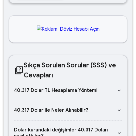
Sıkça Sorulan Sorular (SSS) ve
quiz
Cevapları
keyboard_arrow_down
40.317 Dolar TL Hesaplama Yöntemi
keyboard_arrow_down
40.317 Dolar ile Neler Alınabilir?
Dolar kurundaki değişimler 40.317 Doları
keyboard_arrow_down