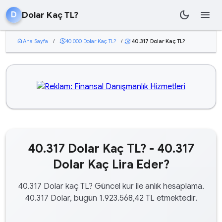
dark_mode
menu
Dolar Kaç TL?
D
home
Ana Sayfa
/
currency_exchange
40.000 Dolar Kaç TL?
/
40.317 Dolar Kaç TL?
currency_exchange
40.317 Dolar Kaç TL? - 40.317
Dolar Kaç Lira Eder?
40.317 Dolar kaç TL? Güncel kur ile anlık hesaplama.
40.317 Dolar, bugün 1.923.568,42 TL etmektedir.