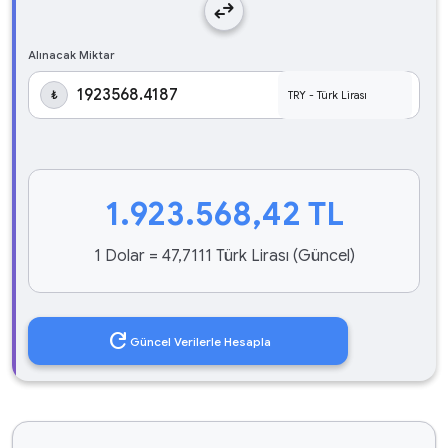
swap_horiz
Alınacak Miktar
₺
1.923.568,42
TL
1 Dolar = 47,7111 Türk Lirası (Güncel)
refresh
Güncel Verilerle Hesapla