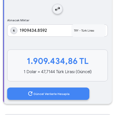
swap_horiz
Alınacak Miktar
₺
1.909.434,86
TL
1 Dolar = 47,7144 Türk Lirası (Güncel)
refresh
Güncel Verilerle Hesapla