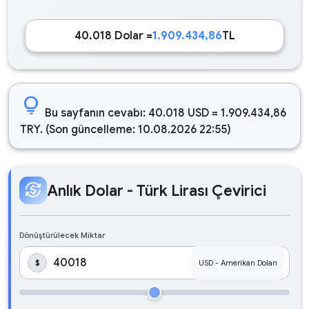
40.018 Dolar =
1.909.434,86
TL
lightbulb
Bu sayfanın cevabı: 40.018 USD = 1.909.434,86
TRY. (Son güncelleme: 10.08.2026 22:55)
currency_exchange
Anlık Dolar - Türk Lirası Çevirici
Dönüştürülecek Miktar
$