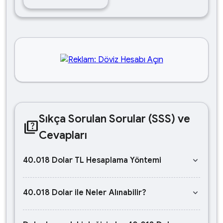
Sıkça Sorulan Sorular (SSS) ve
quiz
Cevapları
keyboard_arrow_down
40.018 Dolar TL Hesaplama Yöntemi
keyboard_arrow_down
40.018 Dolar ile Neler Alınabilir?