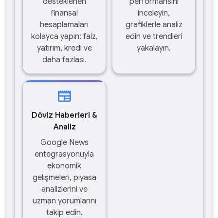
desteklenen
performansını
finansal
inceleyin,
hesaplamaları
grafiklerle analiz
kolayca yapın: faiz,
edin ve trendleri
yatırım, kredi ve
yakalayın.
daha fazlası.
newspaper
Döviz Haberleri &
Analiz
Google News
entegrasyonuyla
ekonomik
gelişmeleri, piyasa
analizlerini ve
uzman yorumlarını
takip edin.