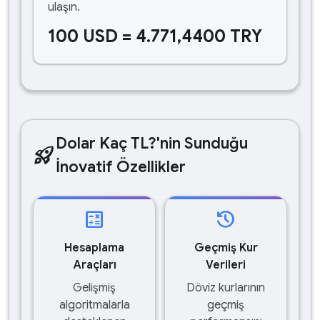
ulaşın.
100 USD = 4.771,4400 TRY
Dolar Kaç TL?'nin Sunduğu
rocket_launch
İnovatif Özellikler
calculate
history
Hesaplama
Geçmiş Kur
Araçları
Verileri
Gelişmiş
Döviz kurlarının
algoritmalarla
geçmiş