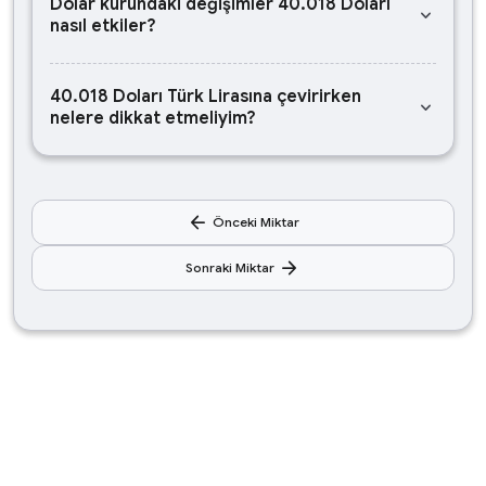
Dolar kurundaki değişimler 40.018 Doları
keyboard_arrow_down
nasıl etkiler?
40.018 Doları Türk Lirasına çevirirken
keyboard_arrow_down
nelere dikkat etmeliyim?
arrow_back
Önceki Miktar
arrow_forward
Sonraki Miktar