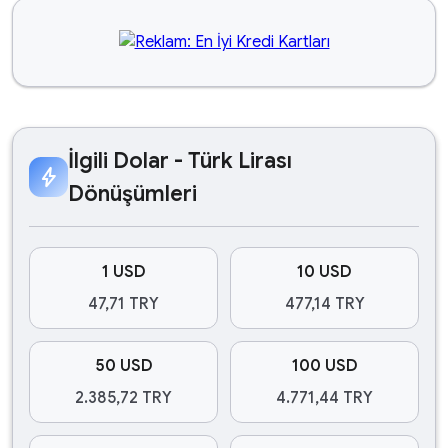
İlgili Dolar - Türk Lirası
bolt
Dönüşümleri
1 USD
10 USD
47,71 TRY
477,14 TRY
50 USD
100 USD
2.385,72 TRY
4.771,44 TRY