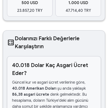
500 USD
1.000 USD
23.857,20 TRY
47.714,40 TRY
Dolarınızı Farklı Değerlerle
calculate
Karşılaştırın
40.018 Dolar Kaç Asgari Ücret
Eder?
Güncel kur ve asgari ücret verilerine göre,
40.018 Amerikan Doları
şu anda yaklaşık
86,38 asgari ücrete
denk gelmektedir. Bu
hesaplama, doların Türkiye'deki alım gücünü
daha somut bir şekilde anlamanıza yardımcı