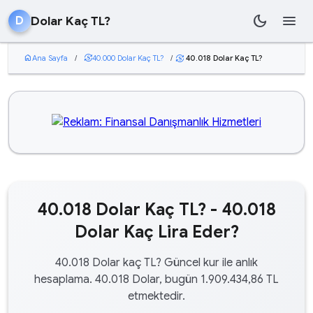
dark_mode
menu
Dolar Kaç TL?
D
home
Ana Sayfa
/
currency_exchange
40.000 Dolar Kaç TL?
/
40.018 Dolar Kaç TL?
currency_exchange
40.018 Dolar Kaç TL? - 40.018
Dolar Kaç Lira Eder?
40.018 Dolar kaç TL? Güncel kur ile anlık
hesaplama. 40.018 Dolar, bugün 1.909.434,86 TL
etmektedir.