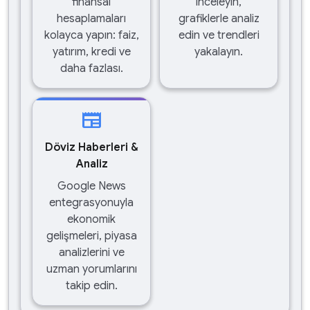
finansal
inceleyin,
hesaplamaları
grafiklerle analiz
kolayca yapın: faiz,
edin ve trendleri
yatırım, kredi ve
yakalayın.
daha fazlası.
newspaper
Döviz Haberleri &
Analiz
Google News
entegrasyonuyla
ekonomik
gelişmeleri, piyasa
analizlerini ve
uzman yorumlarını
takip edin.