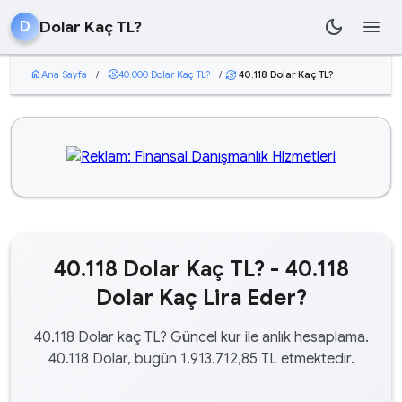
dark_mode
menu
Dolar Kaç TL?
D
home
Ana Sayfa
/
currency_exchange
40.000 Dolar Kaç TL?
/
40.118 Dolar Kaç TL?
currency_exchange
40.118 Dolar Kaç TL? - 40.118
Dolar Kaç Lira Eder?
40.118 Dolar kaç TL? Güncel kur ile anlık hesaplama.
40.118 Dolar, bugün 1.913.712,85 TL etmektedir.