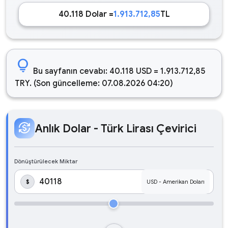
40.118 Dolar =
1.913.712,85
TL
lightbulb
Bu sayfanın cevabı: 40.118 USD = 1.913.712,85
TRY. (Son güncelleme: 07.08.2026 04:20)
currency_exchange
Anlık Dolar - Türk Lirası Çevirici
Dönüştürülecek Miktar
$