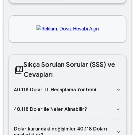
Sıkça Sorulan Sorular (SSS) ve
quiz
Cevapları
keyboard_arrow_down
40.118 Dolar TL Hesaplama Yöntemi
keyboard_arrow_down
40.118 Dolar ile Neler Alınabilir?
Dolar kurundaki değişimler 40.118 Doları
keyboard_arrow_down