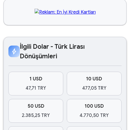
İlgili Dolar - Türk Lirası
bolt
Dönüşümleri
1 USD
10 USD
47,71 TRY
477,05 TRY
50 USD
100 USD
2.385,25 TRY
4.770,50 TRY