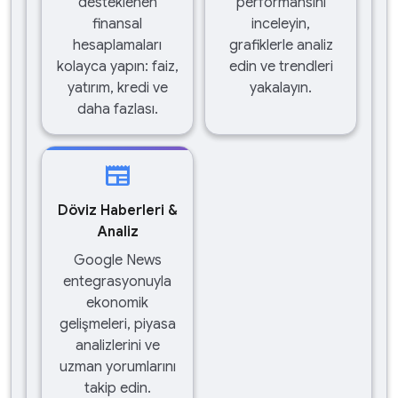
desteklenen
performansını
finansal
inceleyin,
hesaplamaları
grafiklerle analiz
kolayca yapın: faiz,
edin ve trendleri
yatırım, kredi ve
yakalayın.
daha fazlası.
newspaper
Döviz Haberleri &
Analiz
Google News
entegrasyonuyla
ekonomik
gelişmeleri, piyasa
analizlerini ve
uzman yorumlarını
takip edin.