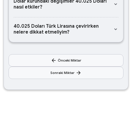
Dolar kurundaki değişimler 40.025 Doları
keyboard_arrow_down
nasıl etkiler?
40.025 Doları Türk Lirasına çevirirken
keyboard_arrow_down
nelere dikkat etmeliyim?
arrow_back
Önceki Miktar
arrow_forward
Sonraki Miktar