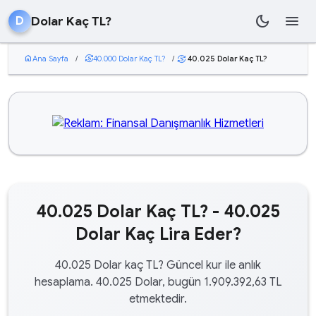
dark_mode
menu
Dolar Kaç TL?
D
home
Ana Sayfa
/
currency_exchange
40.000 Dolar Kaç TL?
/
40.025 Dolar Kaç TL?
currency_exchange
40.025 Dolar Kaç TL? - 40.025
Dolar Kaç Lira Eder?
40.025 Dolar kaç TL? Güncel kur ile anlık
hesaplama. 40.025 Dolar, bugün 1.909.392,63 TL
etmektedir.