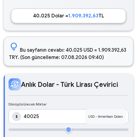
40.025 Dolar =
1.909.392,63
TL
lightbulb
Bu sayfanın cevabı: 40.025 USD = 1.909.392,63
TRY. (Son güncelleme: 07.08.2026 09:40)
currency_exchange
Anlık Dolar - Türk Lirası Çevirici
Dönüştürülecek Miktar
$