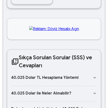
Sıkça Sorulan Sorular (SSS) ve
quiz
Cevapları
keyboard_arrow_down
40.025 Dolar TL Hesaplama Yöntemi
keyboard_arrow_down
40.025 Dolar ile Neler Alınabilir?