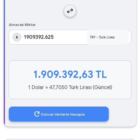
swap_horiz
Alınacak Miktar
₺
1.909.392,63
TL
1 Dolar = 47,7050 Türk Lirası (Güncel)
refresh
Güncel Verilerle Hesapla