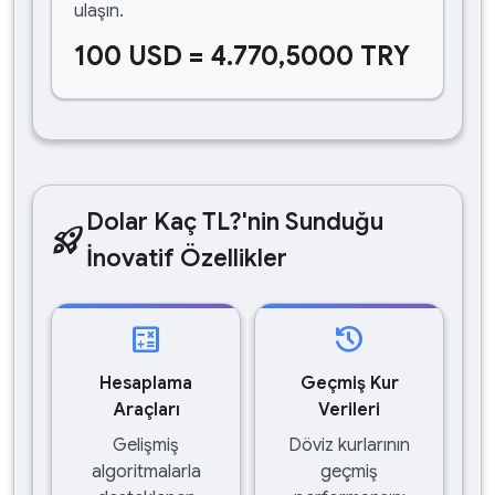
ulaşın.
100 USD = 4.770,5000 TRY
Dolar Kaç TL?'nin Sunduğu
rocket_launch
İnovatif Özellikler
calculate
history
Hesaplama
Geçmiş Kur
Araçları
Verileri
Gelişmiş
Döviz kurlarının
algoritmalarla
geçmiş