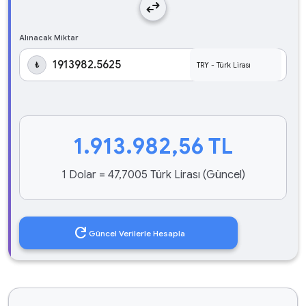
swap_horiz
Alınacak Miktar
₺
1.913.982,56
TL
1 Dolar = 47,7005 Türk Lirası (Güncel)
refresh
Güncel Verilerle Hesapla