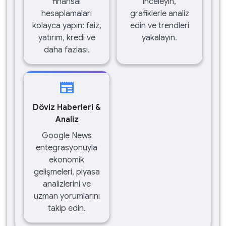
finansal
inceleyin,
hesaplamaları
grafiklerle analiz
kolayca yapın: faiz,
edin ve trendleri
yatırım, kredi ve
yakalayın.
daha fazlası.
newspaper
Döviz Haberleri &
Analiz
Google News
entegrasyonuyla
ekonomik
gelişmeleri, piyasa
analizlerini ve
uzman yorumlarını
takip edin.