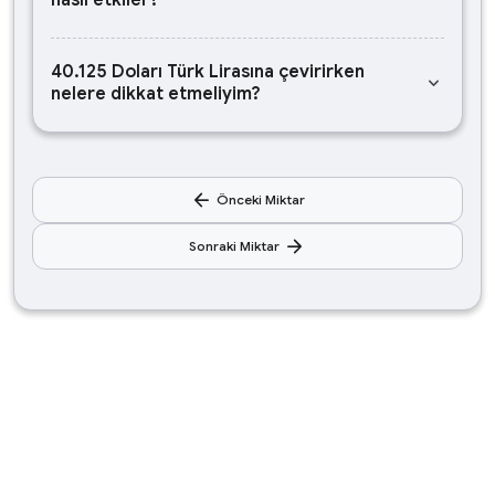
nasıl etkiler?
40.125 Doları Türk Lirasına çevirirken
keyboard_arrow_down
nelere dikkat etmeliyim?
arrow_back
Önceki Miktar
arrow_forward
Sonraki Miktar