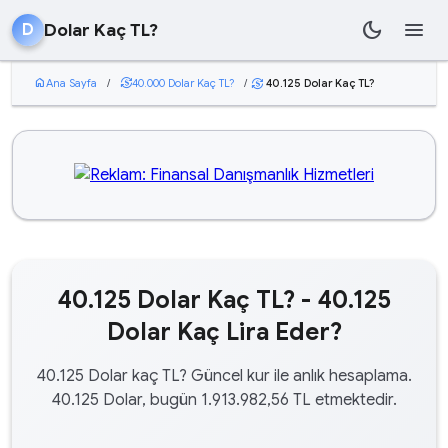
dark_mode
menu
Dolar Kaç TL?
D
home
Ana Sayfa
/
currency_exchange
40.000 Dolar Kaç TL?
/
40.125 Dolar Kaç TL?
currency_exchange
40.125 Dolar Kaç TL? - 40.125
Dolar Kaç Lira Eder?
40.125 Dolar kaç TL? Güncel kur ile anlık hesaplama.
40.125 Dolar, bugün 1.913.982,56 TL etmektedir.