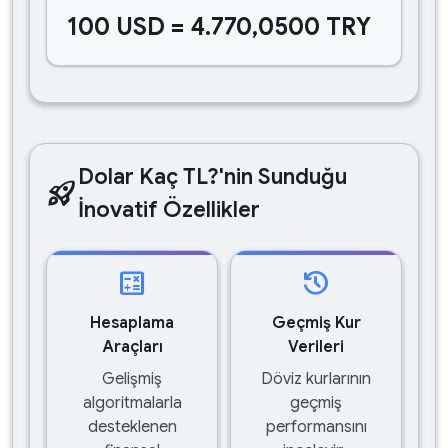
100 USD = 4.770,0500 TRY
Dolar Kaç TL?'nin Sunduğu
rocket_launch
İnovatif Özellikler
calculate
history
Hesaplama
Geçmiş Kur
Araçları
Verileri
Gelişmiş
Döviz kurlarının
algoritmalarla
geçmiş
desteklenen
performansını