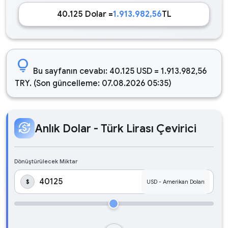
40.125 Dolar =
1.913.982,56
TL
lightbulb
Bu sayfanın cevabı: 40.125 USD = 1.913.982,56
TRY. (Son güncelleme: 07.08.2026 05:35)
currency_exchange
Anlık Dolar - Türk Lirası Çevirici
Dönüştürülecek Miktar
$