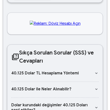
Sıkça Sorulan Sorular (SSS) ve
quiz
Cevapları
keyboard_arrow_down
40.125 Dolar TL Hesaplama Yöntemi
keyboard_arrow_down
40.125 Dolar ile Neler Alınabilir?
Dolar kurundaki değişimler 40.125 Doları
keyboard_arrow_down