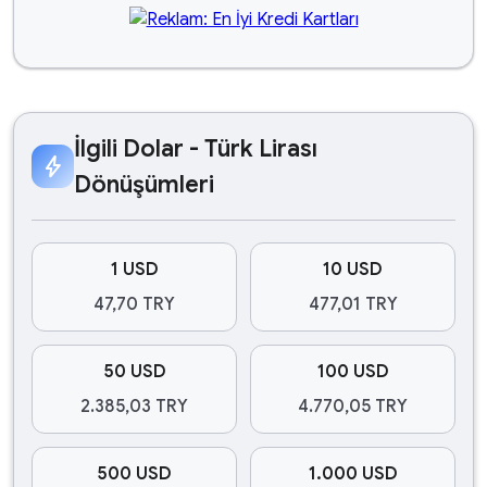
İlgili Dolar - Türk Lirası
bolt
Dönüşümleri
1 USD
10 USD
47,70 TRY
477,01 TRY
50 USD
100 USD
2.385,03 TRY
4.770,05 TRY
500 USD
1.000 USD