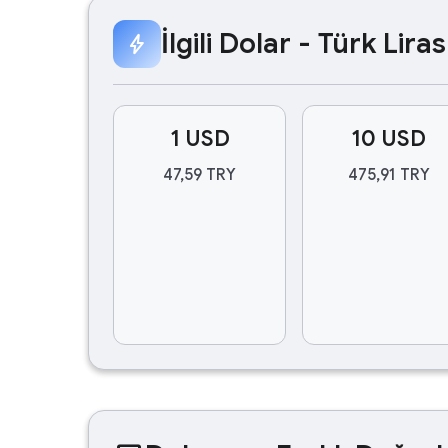
İlgili Dolar - Türk Lir
bolt
1 USD
10 USD
47,59 TRY
475,91 TRY