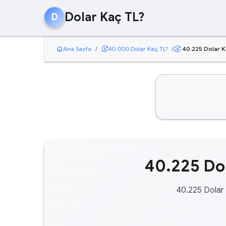
Dolar Kaç TL?
D
home
currency_exchange
Ana Sayfa
/
40.000 Dolar Kaç TL?
/
40.225 Dolar K
currency_exchange
40.225 Dol
40.225 Dolar 