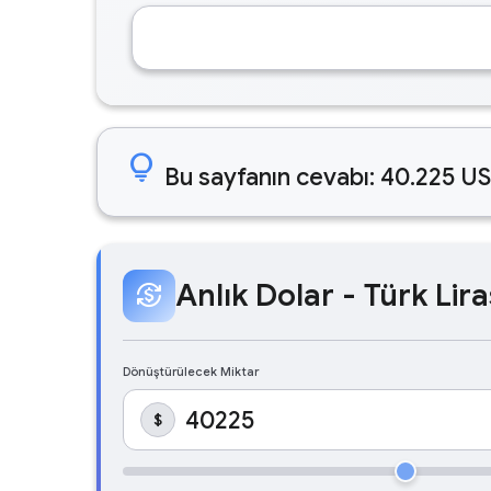
lightbulb
Bu sayfanın cevabı: 40.225 US
Anlık Dolar - Türk Lira
currency_exchange
Dönüştürülecek Miktar
$