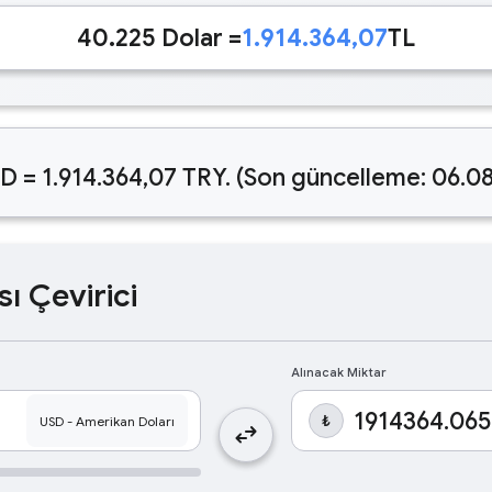
40.225 Dolar =
1.914.364,07
TL
D = 1.914.364,07 TRY. (Son güncelleme: 06.0
sı Çevirici
Alınacak Miktar
₺
swap_horiz