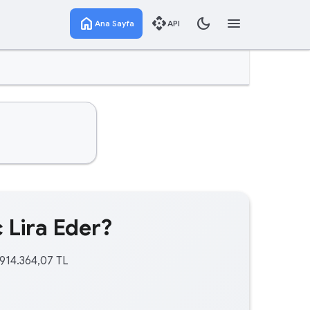
home
api
dark_mode
menu
Ana Sayfa
API
 Lira Eder?
.914.364,07 TL