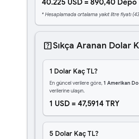
40.225 USD = 890,40 Depo 
* Hesaplamada ortalama yakıt litre fiyatı (43
help_center
Sıkça Aranan Dolar 
1 Dolar Kaç TL?
En güncel verilere göre,
1 Amerikan Dol
verilerine ulaşın.
1 USD = 47,5914 TRY
5 Dolar Kaç TL?