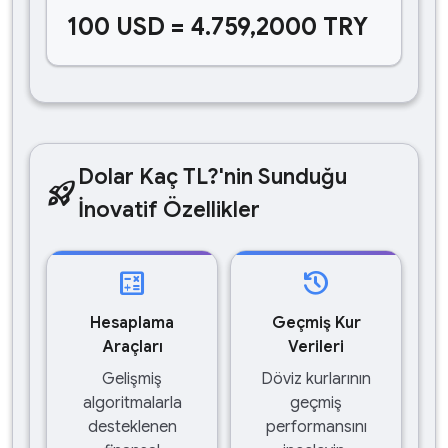
100 USD = 4.759,2000 TRY
Dolar Kaç TL?'nin Sunduğu
rocket_launch
İnovatif Özellikler
calculate
history
Hesaplama
Geçmiş Kur
Araçları
Verileri
Gelişmiş
Döviz kurlarının
algoritmalarla
geçmiş
desteklenen
performansını