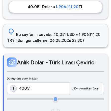
40.051 Dolar =
1.906.111,20
TL
lightbulb
Bu sayfanın cevabı: 40.051 USD = 1.906.111,20
TRY. (Son güncelleme: 06.08.2026 22:30)
currency_exchange
Anlık Dolar - Türk Lirası Çevirici
Dönüştürülecek Miktar
$