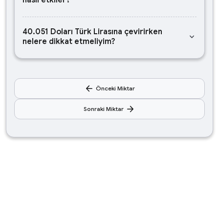
nasıl etkiler?
40.051 Doları Türk Lirasına çevirirken
keyboard_arrow_down
nelere dikkat etmeliyim?
arrow_back
Önceki Miktar
arrow_forward
Sonraki Miktar