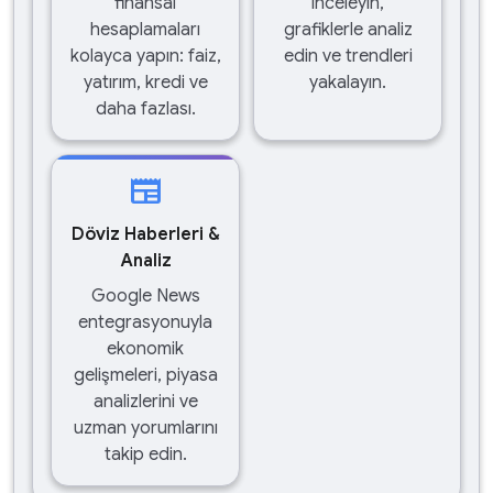
finansal
inceleyin,
hesaplamaları
grafiklerle analiz
kolayca yapın: faiz,
edin ve trendleri
yatırım, kredi ve
yakalayın.
daha fazlası.
newspaper
Döviz Haberleri &
Analiz
Google News
entegrasyonuyla
ekonomik
gelişmeleri, piyasa
analizlerini ve
uzman yorumlarını
takip edin.