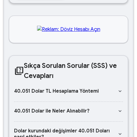
Sıkça Sorulan Sorular (SSS) ve
quiz
Cevapları
keyboard_arrow_down
40.051 Dolar TL Hesaplama Yöntemi
keyboard_arrow_down
40.051 Dolar ile Neler Alınabilir?
Dolar kurundaki değişimler 40.051 Doları
keyboard_arrow_down