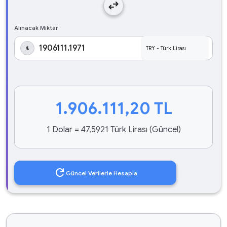
swap_horiz
Alınacak Miktar
₺
1.906.111,20
TL
1 Dolar = 47,5921 Türk Lirası (Güncel)
refresh
Güncel Verilerle Hesapla