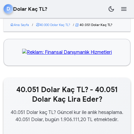
dark_mode
menu
Dolar Kaç TL?
D
home
Ana Sayfa
/
currency_exchange
40.000 Dolar Kaç TL?
/
40.051 Dolar Kaç TL?
currency_exchange
40.051 Dolar Kaç TL? - 40.051
Dolar Kaç Lira Eder?
40.051 Dolar kaç TL? Güncel kur ile anlık hesaplama.
40.051 Dolar, bugün 1.906.111,20 TL etmektedir.