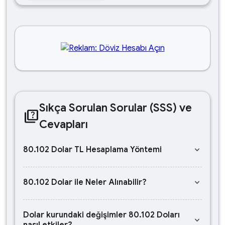
Sıkça Sorulan Sorular (SSS) ve
quiz
Cevapları
keyboard_arrow_down
80.102 Dolar TL Hesaplama Yöntemi
keyboard_arrow_down
80.102 Dolar ile Neler Alınabilir?
Dolar kurundaki değişimler 80.102 Doları
keyboard_arrow_down