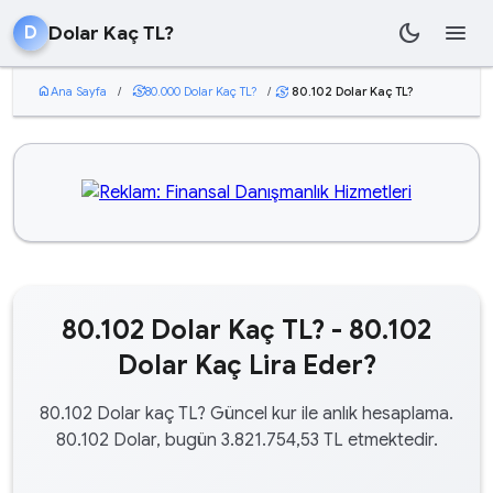
dark_mode
menu
Dolar Kaç TL?
D
home
Ana Sayfa
/
currency_exchange
80.000 Dolar Kaç TL?
/
80.102 Dolar Kaç TL?
currency_exchange
80.102 Dolar Kaç TL? - 80.102
Dolar Kaç Lira Eder?
80.102 Dolar kaç TL? Güncel kur ile anlık hesaplama.
80.102 Dolar, bugün 3.821.754,53 TL etmektedir.