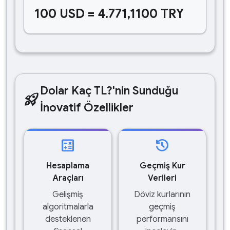
100 USD = 4.771,1100 TRY
Dolar Kaç TL?'nin Sunduğu
rocket_launch
İnovatif Özellikler
calculate
history
Hesaplama
Geçmiş Kur
Araçları
Verileri
Gelişmiş
Döviz kurlarının
algoritmalarla
geçmiş
desteklenen
performansını