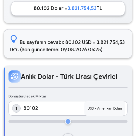
80.102 Dolar =
3.821.754,53
TL
lightbulb
Bu sayfanın cevabı: 80.102 USD = 3.821.754,53
TRY. (Son güncelleme: 09.08.2026 05:25)
currency_exchange
Anlık Dolar - Türk Lirası Çevirici
Dönüştürülecek Miktar
$