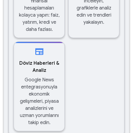
finansal
inceleyin,
hesaplamaları
grafiklerle analiz
kolayca yapın: faiz,
edin ve trendleri
yatırım, kredi ve
yakalayın.
daha fazlası.
newspaper
Döviz Haberleri &
Analiz
Google News
entegrasyonuyla
ekonomik
gelişmeleri, piyasa
analizlerini ve
uzman yorumlarını
takip edin.