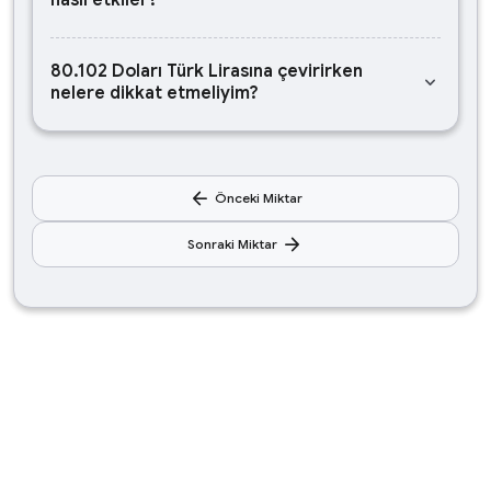
nasıl etkiler?
80.102 Doları Türk Lirasına çevirirken
keyboard_arrow_down
nelere dikkat etmeliyim?
arrow_back
Önceki Miktar
arrow_forward
Sonraki Miktar