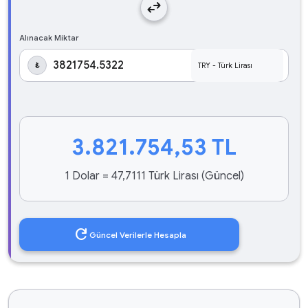
swap_horiz
Alınacak Miktar
₺
3.821.754,53
TL
1 Dolar = 47,7111 Türk Lirası (Güncel)
refresh
Güncel Verilerle Hesapla