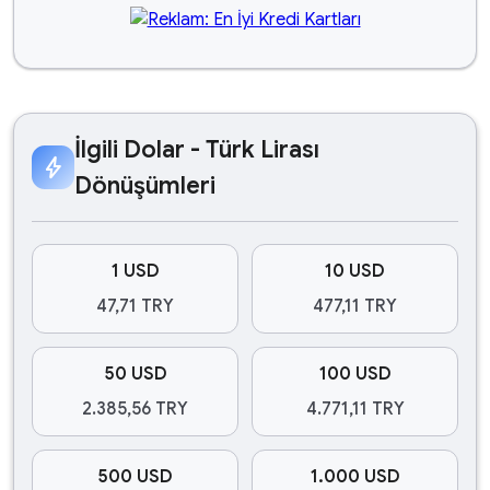
İlgili Dolar - Türk Lirası
bolt
Dönüşümleri
1 USD
10 USD
47,71 TRY
477,11 TRY
50 USD
100 USD
2.385,56 TRY
4.771,11 TRY
500 USD
1.000 USD