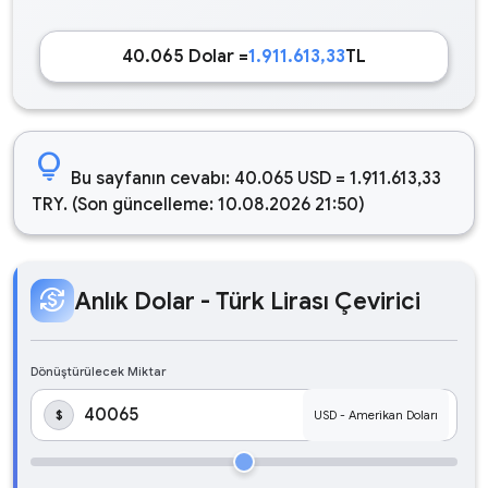
40.065 Dolar =
1.911.613,33
TL
lightbulb
Bu sayfanın cevabı: 40.065 USD = 1.911.613,33
TRY. (Son güncelleme: 10.08.2026 21:50)
currency_exchange
Anlık Dolar - Türk Lirası Çevirici
Dönüştürülecek Miktar
$