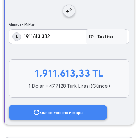
swap_horiz
Alınacak Miktar
₺
1.911.613,33
TL
1 Dolar = 47,7128 Türk Lirası (Güncel)
refresh
Güncel Verilerle Hesapla