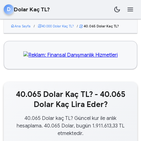
dark_mode
menu
Dolar Kaç TL?
D
home
Ana Sayfa
/
currency_exchange
40.000 Dolar Kaç TL?
/
40.065 Dolar Kaç TL?
currency_exchange
40.065 Dolar Kaç TL? - 40.065
Dolar Kaç Lira Eder?
40.065 Dolar kaç TL? Güncel kur ile anlık
hesaplama. 40.065 Dolar, bugün 1.911.613,33 TL
etmektedir.