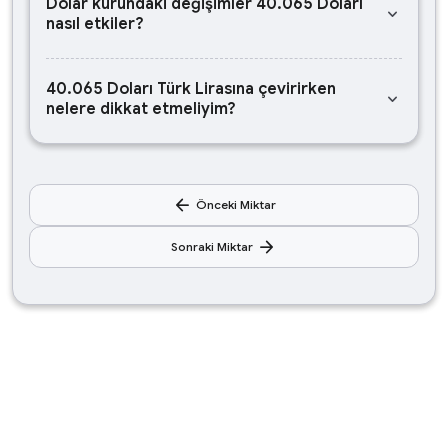
Dolar kurundaki değişimler 40.065 Doları
keyboard_arrow_down
nasıl etkiler?
40.065 Doları Türk Lirasına çevirirken
keyboard_arrow_down
nelere dikkat etmeliyim?
arrow_back
Önceki Miktar
arrow_forward
Sonraki Miktar