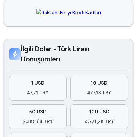
İlgili Dolar - Türk Lirası
bolt
Dönüşümleri
1 USD
10 USD
47,71 TRY
477,13 TRY
50 USD
100 USD
2.385,64 TRY
4.771,28 TRY