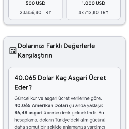
500 USD
1.000 USD
23.856,40 TRY
47.712,80 TRY
Dolarınızı Farklı Değerlerle
calculate
Karşılaştırın
40.065 Dolar Kaç Asgari Ücret
Eder?
Güncel kur ve asgari ücret verilerine göre,
40.065 Amerikan Doları
şu anda yaklaşık
86,48 asgari ücrete
denk gelmektedir. Bu
hesaplama, doların Türkiye'deki alım gücünü
daha somut bir şekilde anlamanıza yardımcı