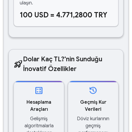
ulaşın.
100 USD = 4.771,2800 TRY
Dolar Kaç TL?'nin Sunduğu
rocket_launch
İnovatif Özellikler
calculate
history
Hesaplama
Geçmiş Kur
Araçları
Verileri
Gelişmiş
Döviz kurlarının
algoritmalarla
geçmiş