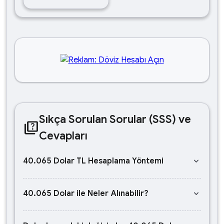
Sıkça Sorulan Sorular (SSS) ve
quiz
Cevapları
keyboard_arrow_down
40.065 Dolar TL Hesaplama Yöntemi
keyboard_arrow_down
40.065 Dolar ile Neler Alınabilir?