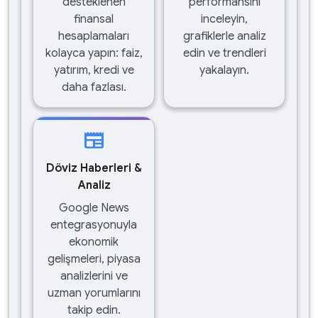
desteklenen
performansını
finansal
inceleyin,
hesaplamaları
grafiklerle analiz
kolayca yapın: faiz,
edin ve trendleri
yatırım, kredi ve
yakalayın.
daha fazlası.
newspaper
Döviz Haberleri &
Analiz
Google News
entegrasyonuyla
ekonomik
gelişmeleri, piyasa
analizlerini ve
uzman yorumlarını
takip edin.