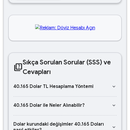
Sıkça Sorulan Sorular (SSS) ve
quiz
Cevapları
keyboard_arrow_down
40.165 Dolar TL Hesaplama Yöntemi
keyboard_arrow_down
40.165 Dolar ile Neler Alınabilir?
Dolar kurundaki değişimler 40.165 Doları
keyboard_arrow_down