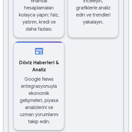
finansal
inceleyin,
hesaplamaları
grafiklerle analiz
kolayca yapın: faiz,
edin ve trendleri
yatırım, kredi ve
yakalayın.
daha fazlası.
newspaper
Döviz Haberleri &
Analiz
Google News
entegrasyonuyla
ekonomik
gelişmeleri, piyasa
analizlerini ve
uzman yorumlarını
takip edin.