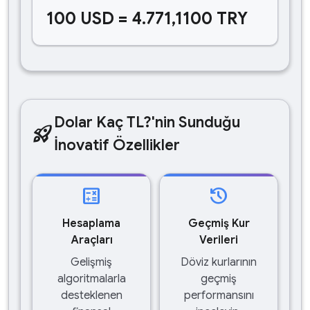
100 USD = 4.771,1100 TRY
Dolar Kaç TL?'nin Sunduğu
rocket_launch
İnovatif Özellikler
calculate
history
Hesaplama
Geçmiş Kur
Araçları
Verileri
Gelişmiş
Döviz kurlarının
algoritmalarla
geçmiş
desteklenen
performansını