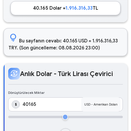
40.165 Dolar =
1.916.316,33
TL
lightbulb
Bu sayfanın cevabı: 40.165 USD = 1.916.316,33
TRY. (Son güncelleme: 08.08.2026 23:00)
currency_exchange
Anlık Dolar - Türk Lirası Çevirici
Dönüştürülecek Miktar
$