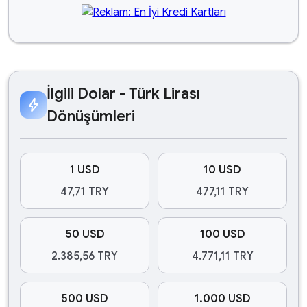
İlgili Dolar - Türk Lirası
bolt
Dönüşümleri
1 USD
10 USD
47,71 TRY
477,11 TRY
50 USD
100 USD
2.385,56 TRY
4.771,11 TRY
500 USD
1.000 USD