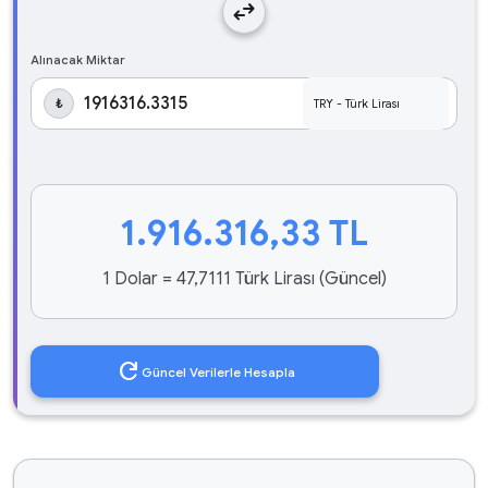
swap_horiz
Alınacak Miktar
₺
1.916.316,33
TL
1 Dolar = 47,7111 Türk Lirası (Güncel)
refresh
Güncel Verilerle Hesapla