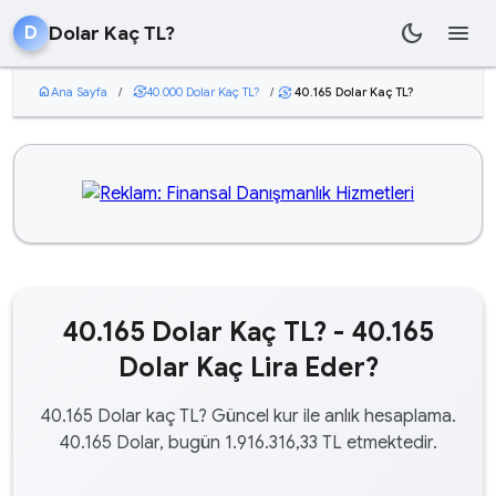
dark_mode
menu
Dolar Kaç TL?
D
home
Ana Sayfa
/
currency_exchange
40.000 Dolar Kaç TL?
/
40.165 Dolar Kaç TL?
currency_exchange
40.165 Dolar Kaç TL? - 40.165
Dolar Kaç Lira Eder?
40.165 Dolar kaç TL? Güncel kur ile anlık hesaplama.
40.165 Dolar, bugün 1.916.316,33 TL etmektedir.