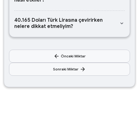
nasıl etkiler?
40.165 Doları Türk Lirasına çevirirken
keyboard_arrow_down
nelere dikkat etmeliyim?
arrow_back
Önceki Miktar
arrow_forward
Sonraki Miktar