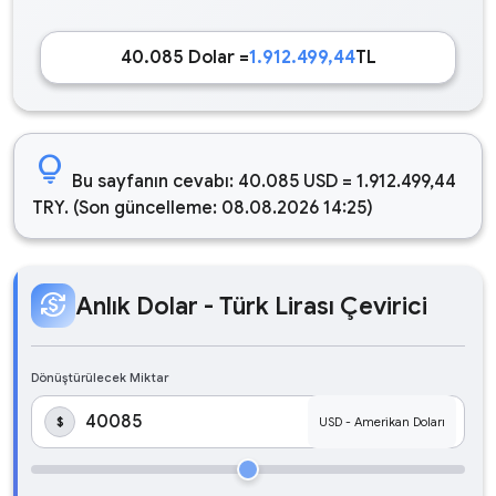
40.085 Dolar =
1.912.499,44
TL
lightbulb
Bu sayfanın cevabı: 40.085 USD = 1.912.499,44
TRY. (Son güncelleme: 08.08.2026 14:25)
currency_exchange
Anlık Dolar - Türk Lirası Çevirici
Dönüştürülecek Miktar
$