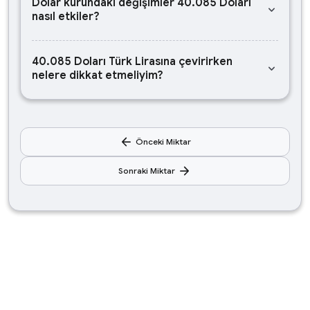
Dolar kurundaki değişimler 40.085 Doları
keyboard_arrow_down
nasıl etkiler?
40.085 Doları Türk Lirasına çevirirken
keyboard_arrow_down
nelere dikkat etmeliyim?
arrow_back
Önceki Miktar
arrow_forward
Sonraki Miktar