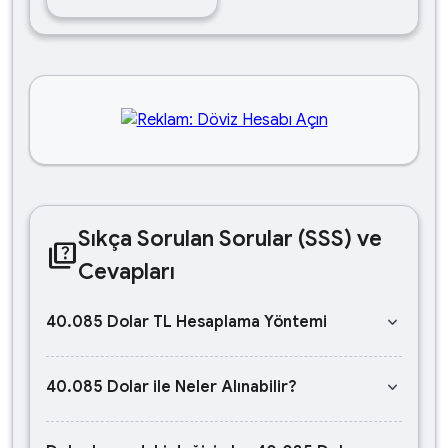
Sıkça Sorulan Sorular (SSS) ve
quiz
Cevapları
keyboard_arrow_down
40.085 Dolar TL Hesaplama Yöntemi
keyboard_arrow_down
40.085 Dolar ile Neler Alınabilir?