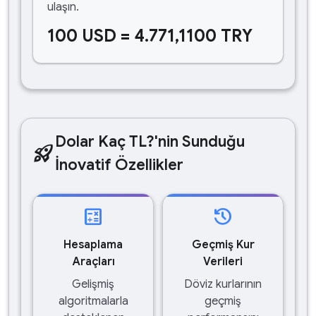
ulaşın.
100 USD = 4.771,1100 TRY
Dolar Kaç TL?'nin Sunduğu
rocket_launch
İnovatif Özellikler
calculate
history
Hesaplama
Geçmiş Kur
Araçları
Verileri
Gelişmiş
Döviz kurlarının
algoritmalarla
geçmiş