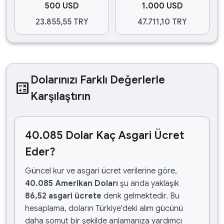
500 USD
1.000 USD
23.855,55 TRY
47.711,10 TRY
Dolarınızı Farklı Değerlerle
calculate
Karşılaştırın
40.085 Dolar Kaç Asgari Ücret
Eder?
Güncel kur ve asgari ücret verilerine göre,
40.085 Amerikan Doları
şu anda yaklaşık
86,52 asgari ücrete
denk gelmektedir. Bu
hesaplama, doların Türkiye'deki alım gücünü
daha somut bir şekilde anlamanıza yardımcı