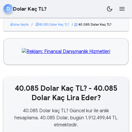
dark_mode
menu
Dolar Kaç TL?
D
home
Ana Sayfa
/
currency_exchange
40.000 Dolar Kaç TL?
/
40.085 Dolar Kaç TL?
currency_exchange
40.085 Dolar Kaç TL? - 40.085
Dolar Kaç Lira Eder?
40.085 Dolar kaç TL? Güncel kur ile anlık
hesaplama. 40.085 Dolar, bugün 1.912.499,44 TL
etmektedir.