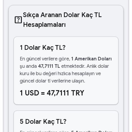
Sıkça Aranan Dolar Kaç TL
help_center
Hesaplamaları
1 Dolar Kaç TL?
En güncel verilere göre,
1 Amerikan Doları
şu anda
47,7111 TL
etmektedir. Anlık dolar
kuru ile bu değeri hızlıca hesaplayın ve
güncel dolar tl verilerine ulaşın.
1 USD = 47,7111 TRY
5 Dolar Kaç TL?