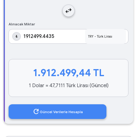
swap_horiz
Alınacak Miktar
₺
1.912.499,44
TL
1 Dolar = 47,7111 Türk Lirası (Güncel)
refresh
Güncel Verilerle Hesapla