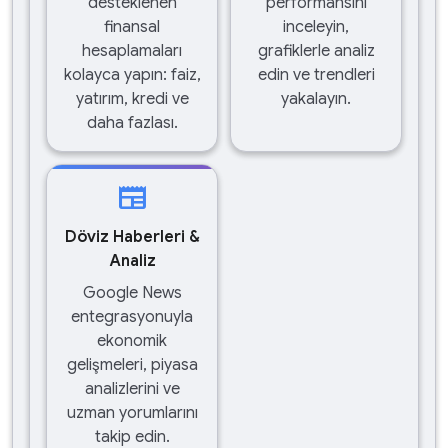
desteklenen
performansını
finansal
inceleyin,
hesaplamaları
grafiklerle analiz
kolayca yapın: faiz,
edin ve trendleri
yatırım, kredi ve
yakalayın.
daha fazlası.
newspaper
Döviz Haberleri &
Analiz
Google News
entegrasyonuyla
ekonomik
gelişmeleri, piyasa
analizlerini ve
uzman yorumlarını
takip edin.