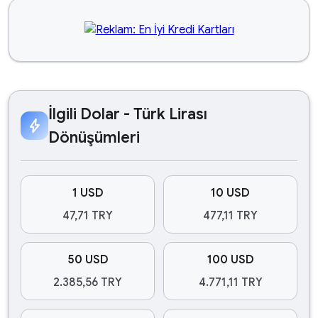
İlgili Dolar - Türk Lirası
bolt
Dönüşümleri
1 USD
10 USD
47,71 TRY
477,11 TRY
50 USD
100 USD
2.385,56 TRY
4.771,11 TRY