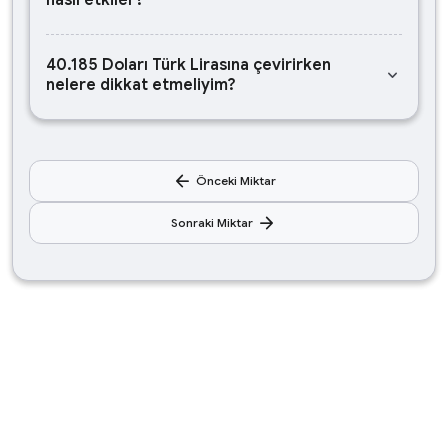
nasıl etkiler?
40.185 Doları Türk Lirasına çevirirken
keyboard_arrow_down
nelere dikkat etmeliyim?
arrow_back
Önceki Miktar
arrow_forward
Sonraki Miktar