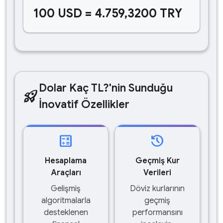
100 USD = 4.759,3200 TRY
Dolar Kaç TL?'nin Sunduğu
rocket_launch
İnovatif Özellikler
calculate
history
Hesaplama
Geçmiş Kur
Araçları
Verileri
Gelişmiş
Döviz kurlarının
algoritmalarla
geçmiş
desteklenen
performansını