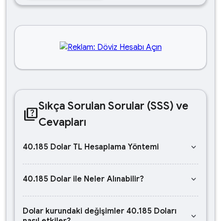
Sıkça Sorulan Sorular (SSS) ve
quiz
Cevapları
keyboard_arrow_down
40.185 Dolar TL Hesaplama Yöntemi
keyboard_arrow_down
40.185 Dolar ile Neler Alınabilir?
Dolar kurundaki değişimler 40.185 Doları
keyboard_arrow_down