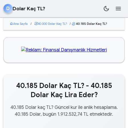
dark_mode
menu
Dolar Kaç TL?
D
home
Ana Sayfa
/
currency_exchange
40.000 Dolar Kaç TL?
/
40.185 Dolar Kaç TL?
currency_exchange
40.185 Dolar Kaç TL? - 40.185
Dolar Kaç Lira Eder?
40.185 Dolar kaç TL? Güncel kur ile anlık hesaplama.
40.185 Dolar, bugün 1.912.532,74 TL etmektedir.