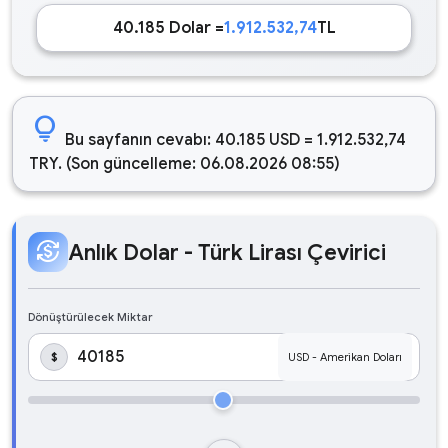
40.185 Dolar =
1.912.532,74
TL
lightbulb
Bu sayfanın cevabı: 40.185 USD = 1.912.532,74
TRY. (Son güncelleme: 06.08.2026 08:55)
currency_exchange
Anlık Dolar - Türk Lirası Çevirici
Dönüştürülecek Miktar
$