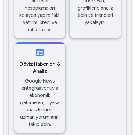
finansal
inceleyin,
hesaplamaları
grafiklerle analiz
kolayca yapın: faiz,
edin ve trendleri
yatırım, kredi ve
yakalayın.
daha fazlası.
newspaper
Döviz Haberleri &
Analiz
Google News
entegrasyonuyla
ekonomik
gelişmeleri, piyasa
analizlerini ve
uzman yorumlarını
takip edin.