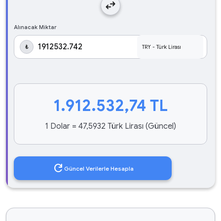
swap_horiz
Alınacak Miktar
₺
1.912.532,74
TL
1 Dolar = 47,5932 Türk Lirası (Güncel)
refresh
Güncel Verilerle Hesapla