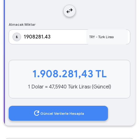
swap_horiz
Alınacak Miktar
₺
1.908.281,43
TL
1 Dolar = 47,5940 Türk Lirası (Güncel)
refresh
Güncel Verilerle Hesapla