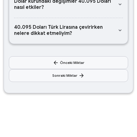
Dolar kurundaki değişimler 40.095 Doları
keyboard_arrow_down
nasıl etkiler?
40.095 Doları Türk Lirasına çevirirken
keyboard_arrow_down
nelere dikkat etmeliyim?
arrow_back
Önceki Miktar
arrow_forward
Sonraki Miktar