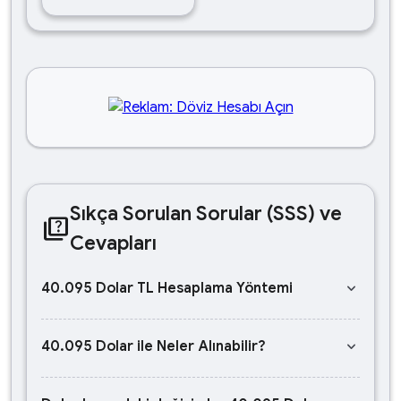
Sıkça Sorulan Sorular (SSS) ve
quiz
Cevapları
keyboard_arrow_down
40.095 Dolar TL Hesaplama Yöntemi
keyboard_arrow_down
40.095 Dolar ile Neler Alınabilir?