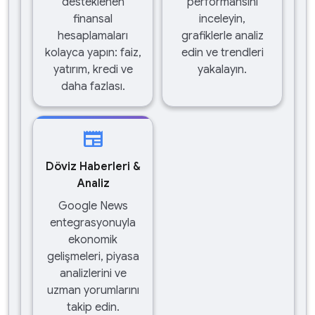
desteklenen
performansını
finansal
inceleyin,
hesaplamaları
grafiklerle analiz
kolayca yapın: faiz,
edin ve trendleri
yatırım, kredi ve
yakalayın.
daha fazlası.
newspaper
Döviz Haberleri &
Analiz
Google News
entegrasyonuyla
ekonomik
gelişmeleri, piyasa
analizlerini ve
uzman yorumlarını
takip edin.