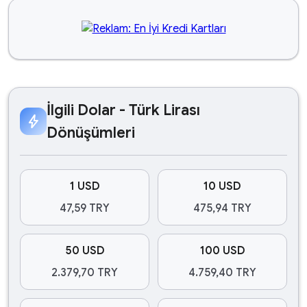
İlgili Dolar - Türk Lirası
bolt
Dönüşümleri
1 USD
10 USD
47,59 TRY
475,94 TRY
50 USD
100 USD
2.379,70 TRY
4.759,40 TRY