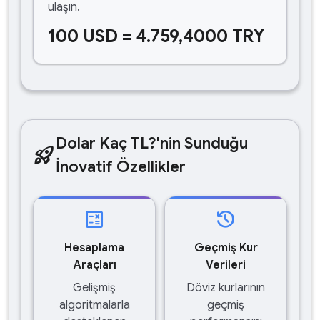
ulaşın.
100 USD = 4.759,4000 TRY
Dolar Kaç TL?'nin Sunduğu
rocket_launch
İnovatif Özellikler
calculate
history
Hesaplama
Geçmiş Kur
Araçları
Verileri
Gelişmiş
Döviz kurlarının
algoritmalarla
geçmiş