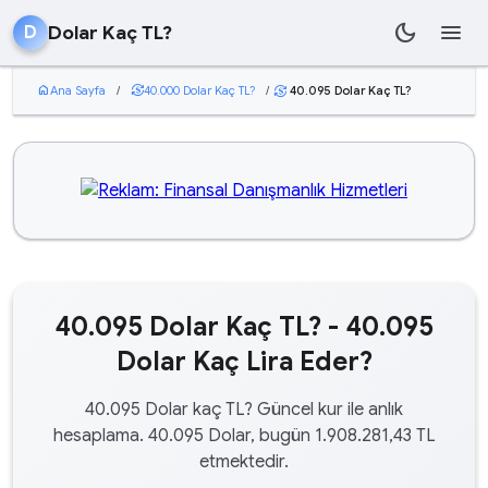
dark_mode
menu
Dolar Kaç TL?
D
home
Ana Sayfa
/
currency_exchange
40.000 Dolar Kaç TL?
/
40.095 Dolar Kaç TL?
currency_exchange
40.095 Dolar Kaç TL? - 40.095
Dolar Kaç Lira Eder?
40.095 Dolar kaç TL? Güncel kur ile anlık
hesaplama. 40.095 Dolar, bugün 1.908.281,43 TL
etmektedir.